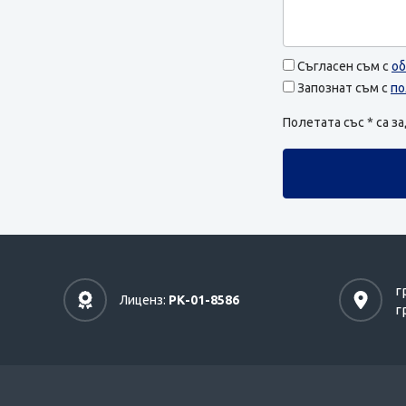
Съгласен съм с
об
Запознат съм с
по
Полетата със * са 
г
Лиценз:
РК-01-8586
г