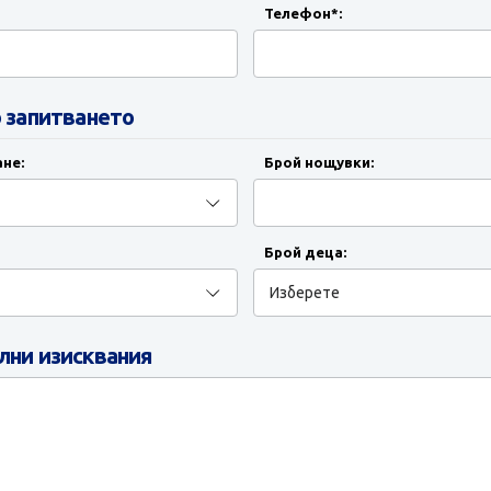
Телефон*:
 запитването
не:
Брой нощувки:
Брой деца:
ни изисквания