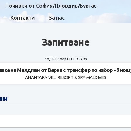
Почивки от София/Пловдив/Бургас
Контакти
За нас
Запитване
Код на офертата:
70798
вка на Малдиви от Варна с трансфер по избор - 9 но
ANANTARA VELI RESORT & SPA MALDIVES
нни