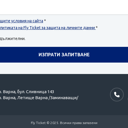
щите условия на сайта
*
литиката на Fly Ticket за защита на личните данни
*
задължителни.
р. Варна,
бул. Сливница 143
р. Варна,
Летище Варна /Заминаващи/
Fly Ticket © 2025. Всички права запазени