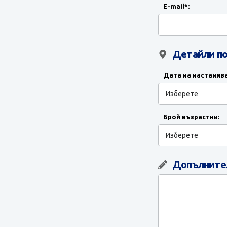
E-mail*:
Детайли по
Дата на настанява
Брой възрастни:
Допълнител