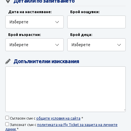
ЗАПИТВАНЕ
Детайли по запитването
Дата на настаняване:
Брой нощувки:
Брой възрастни:
Брой деца:
Допълнителни изисквания
Съгласен съм с
общите условия на сайта
*
Запознат съм с
политиката на Fly Ticket за защита на личните
данни
*