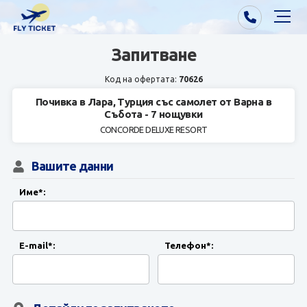
Запитване
Почивки от Варна
Код на офертата:
70626
Екзотика
Почивка в Лара, Турция със самолет от Варна в
Събота - 7 нощувки
Почивки от София/Пловдив/Бургас
CONCORDE DELUXE RESORT
Самолетни билети
Вашите данни
Визи
Име*:
Контакти
E-mail*:
Телефон*:
За нас