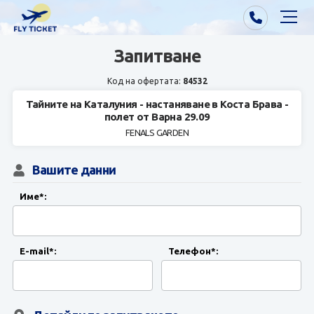
Запитване
Почивки от Варна
Код на офертата:
84532
Екзотика
Тайните на Каталуния - настаняване в Коста Брава -
полет от Варна 29.09
Почивки от София/Пловдив/Бургас
FENALS GARDEN
Самолетни билети
Вашите данни
Визи
Име*:
Контакти
E-mail*:
Телефон*:
За нас