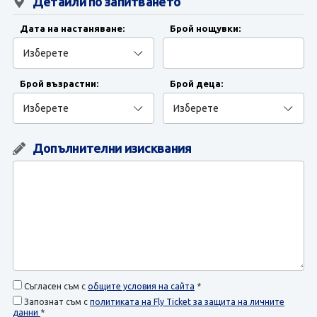
ЗАПИТВАНЕ
Детайли по запитването
Дата на настаняване:
Брой нощувки:
Брой възрастни:
Брой деца:
Допълнителни изисквания
Съгласен съм с
общите условия на сайта
*
Запознат съм с
политиката на Fly Ticket за защита на личните
данни
*