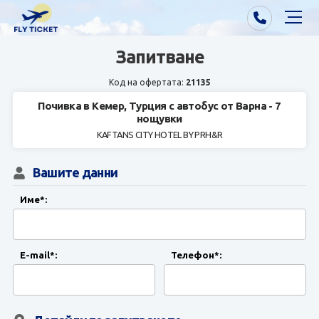
Запитване
Почивки от Варна
Код на офертата:
21135
Екзотика
Почивка в Кемер, Турция с автобус от Варна - 7
нощувки
Почивки от София/Пловдив/Бургас
KAFTANS CITY HOTEL BY PRH&R
Самолетни билети
Вашите данни
Визи
Име*:
Контакти
E-mail*:
Телефон*:
За нас