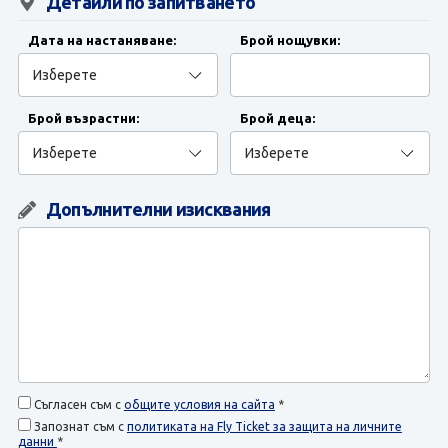
ЗАПИТВАНЕ
Детайли по запитването
Дата на настаняване:
Брой нощувки:
Брой възрастни:
Брой деца:
Допълнителни изисквания
Съгласен съм с
общите условия на сайта
*
Запознат съм с
политиката на Fly Ticket за защита на личните
данни
*