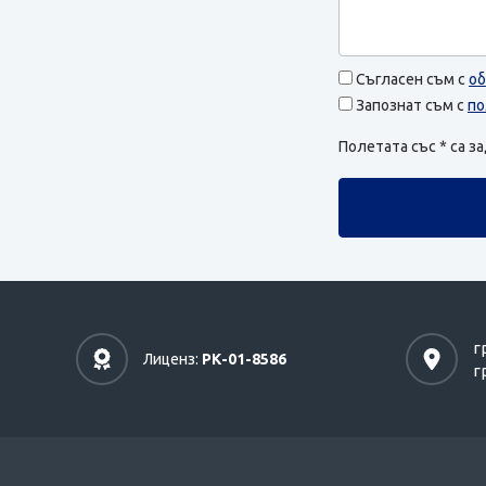
Съгласен съм с
об
Запознат съм с
по
Полетата със * са 
г
Лиценз:
РК-01-8586
г