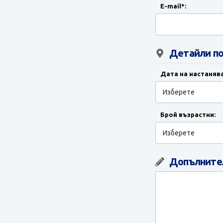
E-mail*:
Детайли по
Дата на настанява
Брой възрастни:
Допълнител