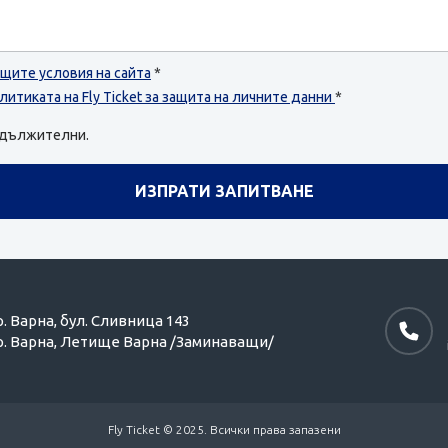
щите условия на сайта
*
литиката на Fly Ticket за защита на личните данни
*
задължителни.
р. Варна,
бул. Сливница 143
р. Варна,
Летище Варна /Заминаващи/
Fly Ticket © 2025. Всички права запазени