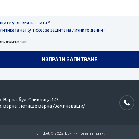
щите условия на сайта
*
литиката на Fly Ticket за защита на личните данни
*
задължителни.
р. Варна,
бул. Сливница 143
р. Варна,
Летище Варна /Заминаващи/
Fly Ticket © 2025. Всички права запазени