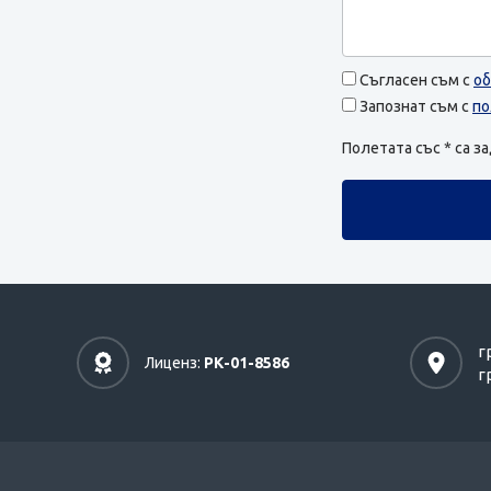
Съгласен съм с
об
Запознат съм с
по
Полетата със * са 
г
Лиценз:
РК-01-8586
г