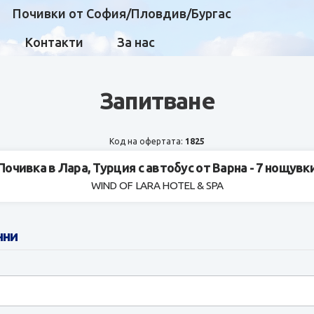
Почивки от София/Пловдив/Бургас
Контакти
За нас
Запитване
Код на офертата:
1825
Почивка в Лара, Турция с автобус от Варна - 7 нощувк
WIND OF LARA HOTEL & SPA
нни