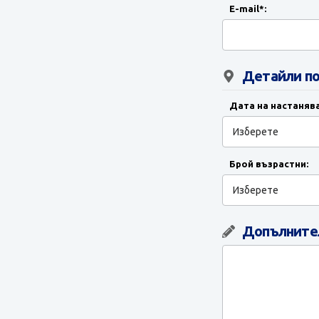
E-mail*:
Детайли по
Дата на настанява
Брой възрастни:
Допълнител