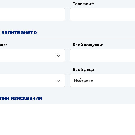
Телефон*:
 запитването
не:
Брой нощувки:
Брой деца:
ни изисквания