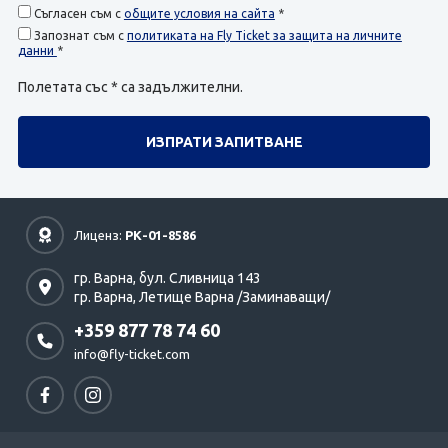
Съгласен съм с
общите условия на сайта
*
Запознат съм с
политиката на Fly Ticket за защита на личните
данни
*
Полетата със * са задължителни.
Лиценз:
РК-01-8586
гр. Варна,
бул. Сливница 143
гр. Варна,
Летище Варна /Заминаващи/
+359 877 78 74 60
info@fly-ticket.com