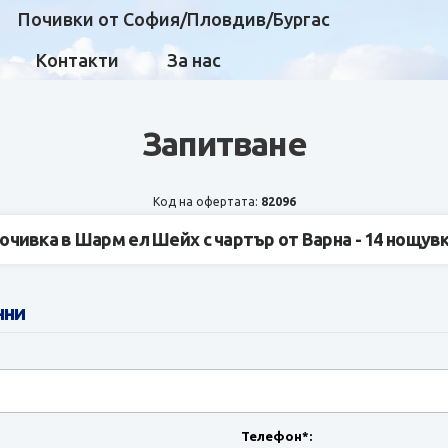
Почивки от София/Пловдив/Бургас
Контакти
За нас
Запитване
Код на офертата:
82096
очивка в Шарм ел Шейх с чартър от Варна - 14 нощув
нни
Телефон*: