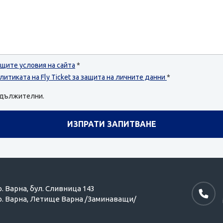
щите условия на сайта
*
литиката на Fly Ticket за защита на личните данни
*
задължителни.
р. Варна,
бул. Сливница 143
р. Варна,
Летище Варна /Заминаващи/