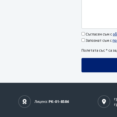
Съгласен съм с
об
Запознат съм с
по
Полетата със * са 
г
Лиценз:
РК-01-8586
г