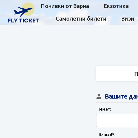
Почивки от Варна
Екзотика
Самолетни билети
Визи
П
Вашите да
Име*:
E-mail*: