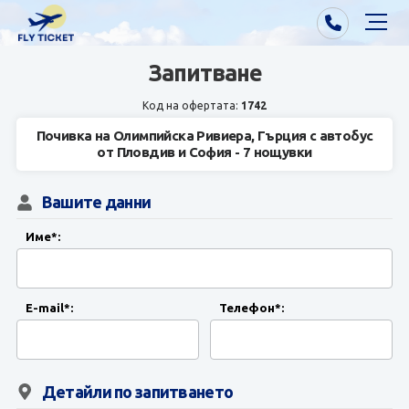
Запитване
Почивки от Варна
Код на офертата:
1742
Екзотика
Почивка на Олимпийска Ривиера, Гърция с автобус
от Пловдив и София - 7 нощувки
Почивки от София/Пловдив/Бургас
Вашите данни
Самолетни билети
Име*:
Визи
Контакти
E-mail*:
Телефон*:
За нас
Детайли по запитването