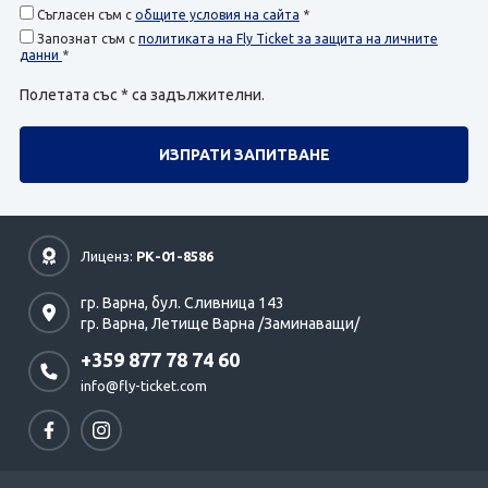
Съгласен съм с
общите условия на сайта
*
Запознат съм с
политиката на Fly Ticket за защита на личните
данни
*
Полетата със * са задължителни.
Лиценз:
РК-01-8586
гр. Варна,
бул. Сливница 143
гр. Варна,
Летище Варна /Заминаващи/
+359 877 78 74 60
info@fly-ticket.com