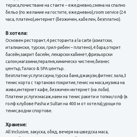
тераса,почистване на стаите – ежедневно,смяна на спално
бельо (по желание на гостите, ежедневно),room service (24
часа, платено),интернет (безжичен, кабелен, безплатно).
В хотела:
Основен ресторант,4 ресторанта a la carte (азиатски,
италиански, турски, грил-рибен – платено),4 бара,открит
басейн,закрит басейн, лекарски кабинет,фризьорски
салон,магазини,пералня,химическо чистене,бизнес
център,Таласо & SPA център.
Безплатни услуги:сауна,турска баня,джакузи,фитнес зала,3
тенис корта с тартаново покритие,тенис на маса,музика на
живо,интернет кафе, безжичен интернет (на лоби).
Платени услуги:масаж,наем на тенис ракети и топки,голф (в
голф клубове Pasha и Sultan на 400 м от хотела),уроци по
тенис,водни спортове.
Хранене:
All Inclusive, закуска, обяд, вечеря на шведска маса,