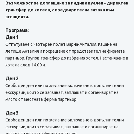
Възможност за доплащане за индивидуален - директен
трансфер до хотела, с предварителна заявка към
агенцията.
Програма:
Ден 1
Отпътуване с чартърен полет Варна-Анталия. Кацане на
летище Анталия и посрещане от представител на фирмата
партньор. Групов трансфер до избрания хотел. Настаняване в
хотела след 14.00 ч.
Ден 2
Свободен ден или по желание включване в допълнителни
екскурзии, които се заявяват, заплащат и организират на
място от местната фирма партньор.
Ден 3
Свободен ден или по желание включване в допълнителни
екскурзии, които се заявяват, заплащат и организират на
място от местната фирма партньор.