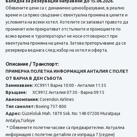
валидна за резервации направени до 15.06.2026.
Обявените цени са с динамично ценообразуване, в реално
време и са пряко свързани с евентуална промяна в цените и
условията на всеки хотел. Хотелите си запазват правото да
променят или прекратяват отстъпките и промоциите по
всяко време и туроператорът не носи отговорност при
евентуална промяна на цената. Затова препоръчваме да се
резервира веднага след избор на хотел и оферта.
Описание / Транспорт:
ПРИМЕРНА ПОЛЕТНА ИНФОРМАЦИЯ АНТАЛИЯ С ПОЛЕТ
ОТ ВАРНА В ДЕН СЪБОТА
Заминаване:
XC9911 Варна 10:00 - Анталия 11:35
Връщане:
XC9912 Анталия 07:30 - Варна 09:15
Авиокомпания:
Corendon Airlines
Тип самолет:
Boeing 737-800
Адрес:
Güzeloluk Mah. 1879 Sok. No: 148 07200 Muratpaşa
Antalya,Türkiye
* Обявените полетни часове са предварителни. Актуална
информация с полетни детайли се изпраща 7 (седем)