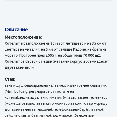
Описание
Местоположение:
Хотелът е разположен на 25 км от летището и на 35 км от
центъра на Анталия, на 5 км от селище Кадрие, на брега на
морето. Построен през 2005 г. на обща площ 70 000 m2.
Хотелът се състои от един 5-етажен корпус и осемнадесет
двуетажни вили.
Стаи:
вана и душ,сешоар,везна,халат,чехли,централен климатик
(Main building, регулира се от гостите на
хотела),индивидуален климатик (villas,плазмен телевизор
(може да се използва и като монитор за компютър – срещу
допълнително заплащане),телефон,мини-бар (платено),
сейф (в стаята, безплатно),под – паркет,балкон или