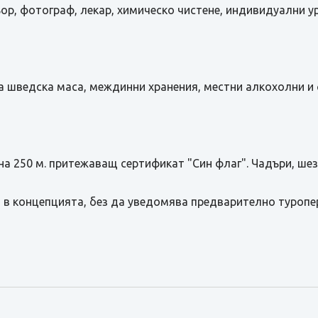
ьор, фотограф, лекар, химическо чистене, индивидуални ур
ря на шведска маса, междинни хранения, местни алкохолни 
на 250 м. притежаващ сертификат "Син флаг". Чадъри, шез
 в концепцията, без да уведомява предварително туропе