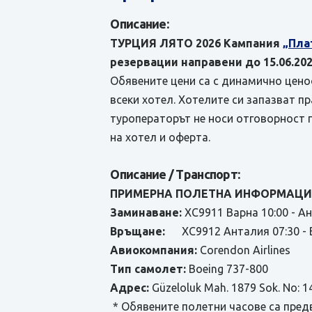
Описание:
ТУРЦИЯ ЛЯТО 2026 Кампания
„Пла
резервации направени до 15.06.202
Обявените цени са с динамично ценоо
всеки хотел. Хотелите си запазват п
туроператорът не носи отговорност 
на хотел и оферта.
Описание / Транспорт:
ПРИМЕРНА ПОЛЕТНА ИНФОРМАЦИЯ
Заминаване:
XC9911 Варна 10:00 - А
Връщане:
XC9912 Анталия 07:30 - В
Авиокомпания:
Corendon Airlines
Тип самолет:
Boeing 737-800
Адрес:
Güzeloluk Mah. 1879 Sok. No: 1
* Обявените полетни часове са пред