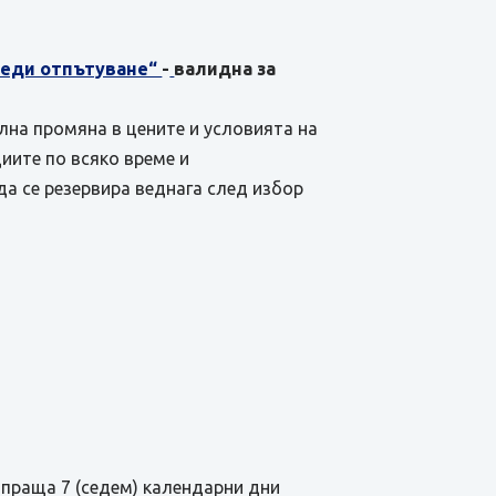
преди отпътуване“
-
валидна за
ална промяна в цените и условията на
иите по всяко време и
да се резервира веднага след избор
зпраща 7 (седем) календарни дни