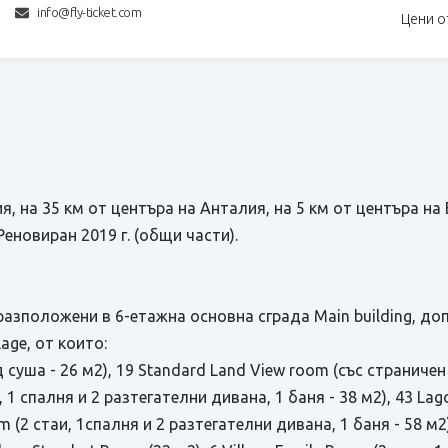
info@fly-ticket.com
Цени о
, на 35 км от центъра на Анталия, на 5 км от центъра на 
Реновиран 2019 г. (общи части).
разположени в 6-етажна основна сграда Main building, д
age, от които:
 суша - 26 м2), 19 Standard Land View room (със страничен
и, 1 спалня и 2 разтегателни дивана, 1 баня - 38 м2), 43 L
m (2 стаи, 1спалня и 2 разтегателни дивана, 1 баня - 58 м2)