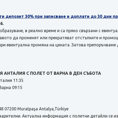
ти депозит 30% при записване и доплати до 30 дни 
6.
бразуване, в реално време и са пряко свързани с евенту
равото да променят или прекратяват отстъпките и промоц
при евентуална промяна на цената. Затова препоръчваме 
 АНТАЛИЯ С ПОЛЕТ ОТ ВАРНА В ДЕН СЪБОТА
нталия 11:35
арна 09:15
48 07200 Muratpaşa Antalya,Türkiye
варителни. Актуална информация с полетни детайли се и