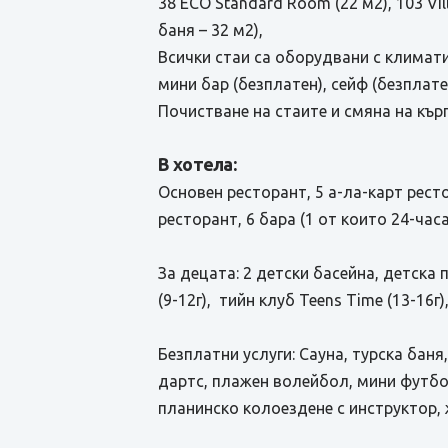
38 ECO Standard Room (22 м2), 103 Vil
баня – 32 м2),
Всички стаи са оборудвани с климатик
мини бар (безплатен), сейф (безплате
Почистване на стаите и смяна на кърп
В хотела:
Основен ресторант, 5 а-ла-карт ресто
ресторант, 6 бара (1 от които 24-час
За децата: 2 детски басейна, детска 
(9-12г), тийн клуб Teens Time (13-16г
Безплатни услуги: Сауна, турска баня,
дартс, плажен волейбол, мини футбол
планинско колоездене с инструктор, 