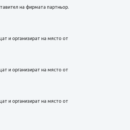
ставител на фирмата партньор.
щат и организират на място от
щат и организират на място от
щат и организират на място от