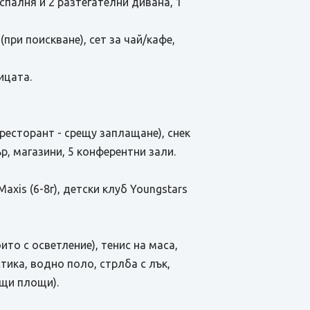
1 спалня и 2 разтегателни дивана, 1
при поискване), сет за чай/кафе,
ицата.
 ресторант - срещу заплащане), снек
ър, магазини, 5 конферентни зали.
axis (6-8г), детски клуб Youngstars
оито с осветление), тенис на маса,
тика, водно поло, стрлба с лък,
бщи площи).