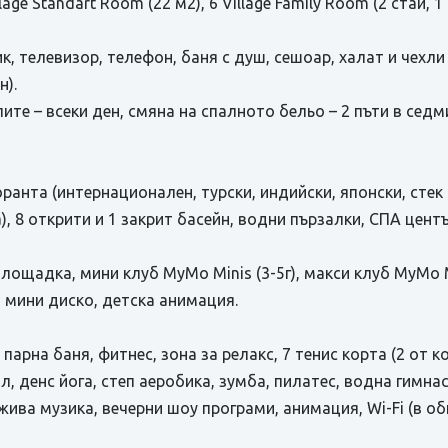
lage Standart Room (22 м2), 6 Village Family Room (2 стаи, 
, телевизор, телефон, баня с душ, сешоар, халат и чехли (
н).
ите – всеки ден, смяна на спалното бельо – 2 пъти в седм
ранта (интернационален, турски, индийски, японски, стек
а), 8 открити и 1 закрит басейн, водни пързалки, СПА цент
площадка, мини клуб MyMo Minis (3-5г), макси клуб MyMo M
), мини диско, детска анимация.
 парна баня, фитнес, зона за релакс, 7 тенис корта (2 от к
, денс йога, степ аеробика, зумба, пилатес, водна гимнас
жива музика, вечерни шоу програми, анимация, Wi-Fi (в о