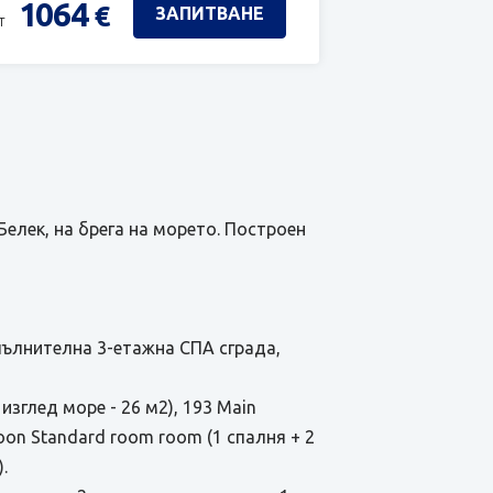
1064
€
ЗАПИТВАНЕ
т
Белек, на брега на морето. Построен
опълнителна 3-eтажна СПА сграда,
 изглед море - 26 м2), 193 Main
agoon Standard room room (1 спалня + 2
.