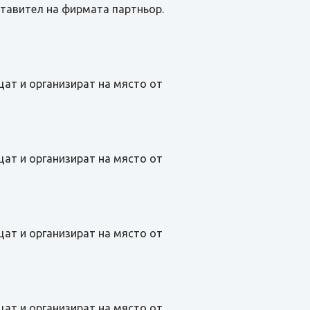
ставител на фирмата партньор.
щат и организират на място от
щат и организират на място от
щат и организират на място от
щат и организират на място от