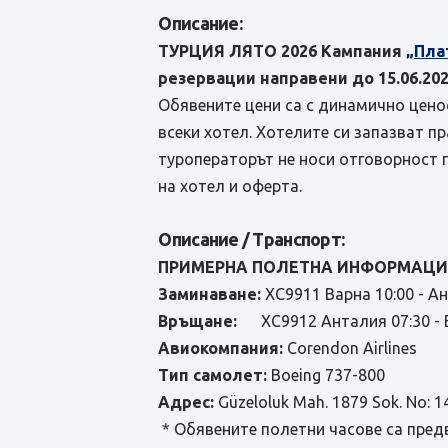
Описание:
ТУРЦИЯ ЛЯТО 2026 Кампания
„Пла
резервации направени до 15.06.202
Обявените цени са с динамично ценоо
всеки хотел. Хотелите си запазват п
туроператорът не носи отговорност 
на хотел и оферта.
Описание / Транспорт:
ПРИМЕРНА ПОЛЕТНА ИНФОРМАЦИЯ
Заминаване:
XC9911 Варна 10:00 - А
Връщане:
XC9912 Анталия 07:30 - В
Авиокомпания:
Corendon Airlines
Тип самолет:
Boeing 737-800
Адрес:
Güzeloluk Mah. 1879 Sok. No: 1
* Обявените полетни часове са пред