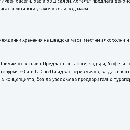
 плувен басейн, бар и общ салон. Хотелът предлага дено
агат и лекарски услуги и коли под наем.
я и междинни хранения на шведска маса, местни алкохолни 
Предимно пясъчен. Предлага шезлонги, чадъри, бюфети с
тенурките Caretta Caretta идват периодично, за да снасят
 в концепцията, без да уведомява предварително туропе