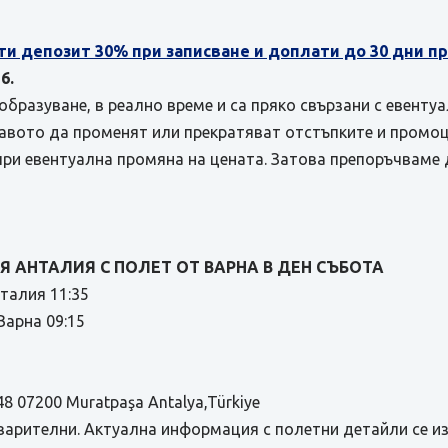
ти депозит 30% при записване и доплати до 30 дни 
6.
бразуване, в реално време и са пряко свързани с евенту
равото да променят или прекратяват отстъпките и промоц
при евентуална промяна на цената. Затова препоръчваме 
 АНТАЛИЯ С ПОЛЕТ ОТ ВАРНА В ДЕН СЪБОТА
нталия 11:35
арна 09:15
48 07200 Muratpaşa Antalya,Türkiye
варителни. Актуална информация с полетни детайли се и