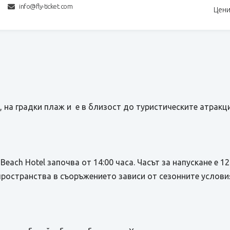
info@fly-ticket.com
Цени
я, на градки плаж и е в близост до туристическите атракци
 Beach Hotel започва от 14:00 часа. Часът за напускане е 
ространства в съоръжението зависи от сезонните условия