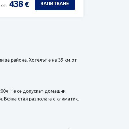
438
€
ЗАПИТВАНЕ
 от
и за района. Хотелът е на 39 км от
12:00ч. Не се допускат домашни
. Всяка стая разполага с климатик,