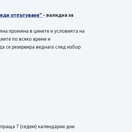
преди отпътуване“
-
валидна за
ална промяна в цените и условията на
иите по всяко време и
да се резервира веднага след избор
зпраща 7 (седем) календарни дни