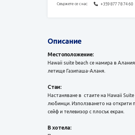
+359 877 78 74 60
Свържете се с нас:
Описание
Местоположение:
Hawaii suite beach се намира в Алани
летище Газипаша-Аланя.
Стаи:
Настаняване в стаите на Hawaii Suite
любимци. Използването на открити п
сейф и телевизор с плосък екран.
В хотела: