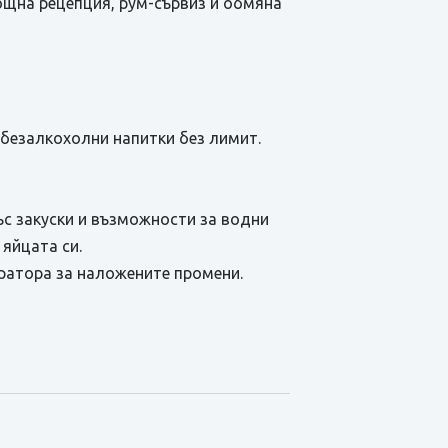
нощна рецепция, рум-сървиз и обмяна
и безалкохолни напитки без лимит.
ъс закуски и възможности за водни
 яйцата си.
ратора за наложените промени.