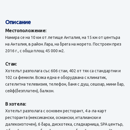
Описание
Местоположение:
Намира се на 10 км от летище Анталия, на 15 км от центъра
на Анталия, в район Лара, на брега на морето. Построен през
2016 г., с обща площ 45 000 м2.
Стаи:
Хотелът разполага със 606 стаи, 402 от тях са стандартни и
102 са фемили. Всяка една е оборудвана с климатик,
сателитна телевизия, телефон, баня с душ, сешоар, мини бар,
сейф(безплатен), балкон.
В хотела:
Хотелът разполага с основен ресторант, 4 а-ла-карт
ресторанта (мексикански, османски, италиански и
далекоизточен), 6 бара, дискотека, сладкарница, SPA център,