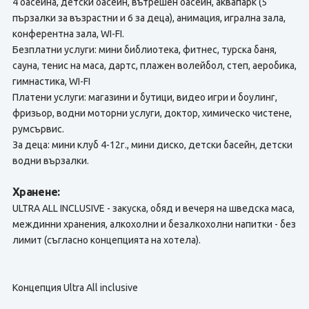
4 басейна, детски басейн, вътрешен басейн, аквапарк (5
пързалки за възрастни и 6 за деца), анимация, игрална зала,
конферентна зала, WI-FI.
Безплатни услуги: мини библиотека, фитнес, турска баня,
сауна, тенис на маса, дартс, плажен волейбол, степ, аеробика,
гимнастика, WI-FI
Платени услуги: магазини и бутици, видео игри и боулинг,
фризьор, водни моторни услуги, доктор, химическо чистене,
румсървис.
За деца: мини клуб 4-12г., мини диско, детски басейн, детски
водни вързалки.
Хранене:
ULTRA ALL INCLUSIVE - закуска, обяд и вечеря на шведска маса,
междинни хранения, алкохолни и безалкохолни напитки - без
лимит (съгласно концепцията на хотела).
Концепция Ultra All inclusive