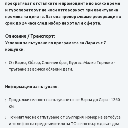
прекратяват отстъпките и промоциите по всяко време
и туроператорът не носи отговорност при евентуална
промяна на цената. Затова препоръчваме резервация в
срок до 24 часа след избор на хотел и оферта.
Описание / Транспорт:
Условия за пътуване по програмата за Лара със 7
нощувки:
От Варна, Обзор, Слънчев бряг, Бургас, Малко Търново -
тръгване за всички обявени дати.
Информация за пътуване:
Продължителност на пътуването: от Варна до Лара - 1260
км.
Точният час на отпътуване от България, номер на автобуса
и телефон на представителя на TО се потвърждават два