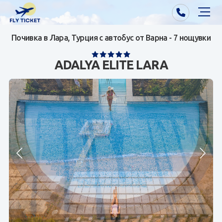
Почивка в Лара, Турция с автобус от Варна - 7 нощувки
Почивки от Варна
ADALYA ELITE LARA
Екзотика
Почивки от София/Пловдив/Бургас
Самолетни билети
Визи
Контакти
За нас