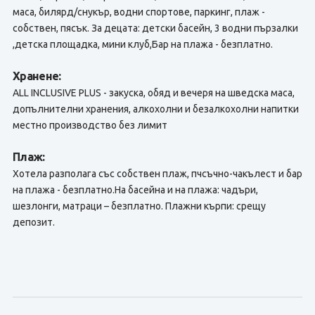
маса, билярд/снукър, водни спортове, паркинг, плаж -
собствен, пясък. За децата: детски басейн, 3 водни пързалки
,детска площадка, мини клуб,Бар на плажа - безплатно.
Хранене:
ALL INCLUSIVE PLUS - закуска, обяд и вечеря на шведска маса,
допълнителни хранения, алкохолни и безалкохолни напитки
местно производство без лимит
Плаж:
Хотела разполага със собствен плаж, пчсъчно-чакълест и бар
на плажа - безплатно.На басейна и на плажа: чадъри,
шезлонги, матраци – безплатно. Плажни кърпи: срещу
депозит.