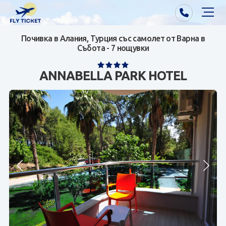
Почивка в Алания, Турция със самолет от Варна в
Почивки от Варна
Събота - 7 нощувки
Екзотика
ANNABELLA PARK HOTEL
Почивки от София/Пловдив/Бургас
Самолетни билети
Визи
Контакти
За нас