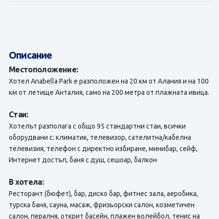
Описание
Местоположение:
Хотел Anabella Park е разположен на 20 км от Алания и на 100
км от летище Анталия, само на 200 метра от плажната ивица.
Стаи:
Хотелът разполага с общо 95 стандартни стаи, всички
оборудвани с: климатик, телевизор, сателитна/кабелна
телевизия, телефон с директно избиране, минибар, сейф,
Интернет достъп, баня с душ, сешоар, балкон
В хотела:
Ресторант (бюфет), бар, диско бар, фитнес зала, аеробика,
турска баня, сауна, масаж, фризьорски салон, козметичен
салон, пералня, открит басейн, плажен волейбол, тенис на