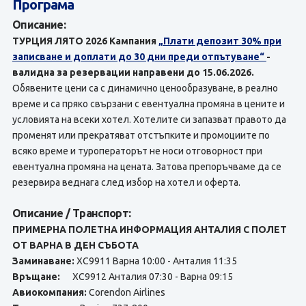
Програма
Описание:
ТУРЦИЯ ЛЯТО 2026 Кампания
„Плати депозит 30% при
записване и доплати до 30 дни преди отпътуване“
-
валидна за резервации направени до 15.06.2026.
Обявените цени са с динамично ценообразуване, в реално
време и са пряко свързани с евентуална промяна в цените и
условията на всеки хотел. Хотелите си запазват правото да
променят или прекратяват отстъпките и промоциите по
всяко време и туроператорът не носи отговорност при
евентуална промяна на цената. Затова препоръчваме да се
резервира веднага след избор на хотел и оферта.
Описание / Транспорт:
ПРИМЕРНА ПОЛЕТНА ИНФОРМАЦИЯ АНТАЛИЯ С ПОЛЕТ
ОТ ВАРНА В ДЕН СЪБОТА
Заминаване:
XC9911 Варна 10:00 - Анталия 11:35
Връщане:
XC9912 Анталия 07:30 - Варна 09:15
Авиокомпания:
Corendon Airlines