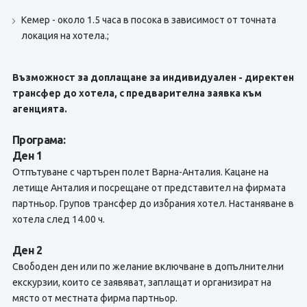
Кемер - около 1.5 часа в посока в зависимост от точната
локация на хотела.;
Възможност за доплащане за индивидуален - директен
трансфер до хотела, с предварителна заявка към
агенцията.
Програма:
Ден 1
Отпътуване с чартърен полет Варна-Анталия. Кацане на
летище Анталия и посрещане от представител на фирмата
партньор. Групов трансфер до избрания хотел. Настаняване в
хотела след 14.00 ч.
Ден 2
Свободен ден или по желание включване в допълнителни
екскурзии, които се заявяват, заплащат и организират на
място от местната фирма партньор.