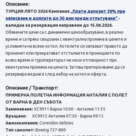
Описание:
ТУРЦИЯ ЛЯТО 2026 Кампания
„Плати депозит 30% при
записване и доплати до 30 дни преди отпътуване“
-
валидна за резервации направени до 15.06.2026.
Обявените цени са с динамично ценообразуване, в реално
време и са пряко свързани с евентуална промяна в цените и
условията на всеки хотел. Хотелите си запазват правото да
променят или прекратяват отстъпките и промоциите по
всяко време и туроператорът не носи отговорност при
евентуална промяна на цената. Затова препоръчваме да се
резервира веднага след избор на хотел и оферта.
Описание / Транспорт:
ПРИМЕРНА ПОЛЕТНА ИНФОРМАЦИЯ АНТАЛИЯ С ПОЛЕТ
ОТ ВАРНА В ДЕН СЪБОТА
Заминаване:
XC9911 Варна 10:00 - Анталия 11:35
Връщане:
XC9912 Анталия 07:30 - Варна 09:15
Авиокомпания:
Corendon Airlines
Тип самолет:
Boeing 737-800