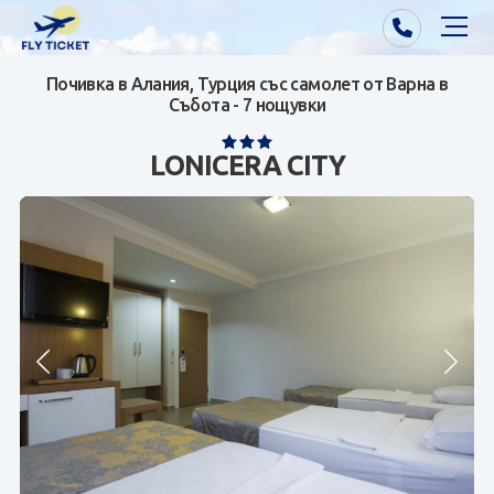
Почивка в Алания, Турция със самолет от Варна в
Почивки от Варна
Събота - 7 нощувки
Екзотика
LONICERA CITY
Почивки от София/Пловдив/Бургас
Самолетни билети
Визи
Контакти
За нас