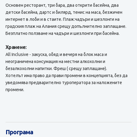
Основен ресторант, три бара, два открити басейна, два
детски басейна, дартс и билярд, тенис на маса, безжичен
интернет в лоби и в стаите. Плаж:чадъри и шезлонги на
градския плаж на Алания срещу допълнително заплащане.
Безплатно ползване на чадъри и шезлонги при басейна.
Хранене:
All Inclusive - закуска, обяд и вечеря на блок маса и
неограничена консумация на местни алкохолни и
безалкохолни напитки. Фреш ( срещу заплащане).
Хотелът има право да прави промени в концепцията, без да
уведомява предварително туроператора за наложените
промени.
Програма