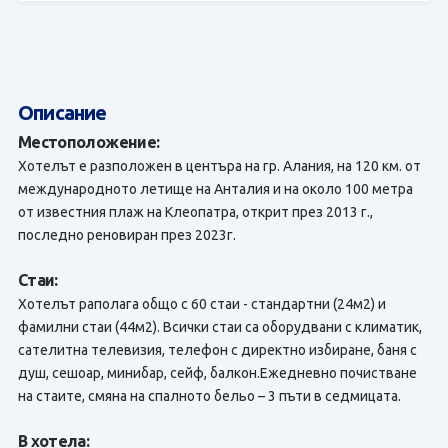
Описание
Местоположение:
Хотелът е разположен в центъра на гр. Алания, на 120 км. от
международното летище на Анталия и на около 100 метра
от известния плаж на Клеопатра, открит през 2013 г.,
последно реновиран през 2023г.
Стаи:
Хотелът раполага общо с 60 стаи - стандартни (24м2) и
фамилни стаи (44м2). Всички стаи са оборудвани с климатик,
сателитна телевизия, телефон с директно избиране, баня с
душ, сешоар, минибар, сейф, балкон.Ежедневно почистване
на стаите, смяна на спалното бельо – 3 пъти в седмицата.
В хотела: