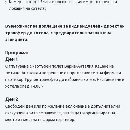
Кемер - около 1.5 часа в посока в зависимост от точната
локация на хотела.;
Възможност за доплащане за индивидуален - директен
трансфер до хотела, с предварителна заявка към
агенцията.
Програма:
Ден 1
Отпътуване с чартърен полет Варна-Анталия. Кацане на
летище Анталия и посрещане от представител на фирмата
партньор. Групов трансфер до избрания хотел. Настаняване в
хотела след 14.00 ч.
Ден 2
Свободен ден или по желание включване в допълнителни
екскурзии, които се заявяват, заплащат и организират на
място от местната фирма партньор.