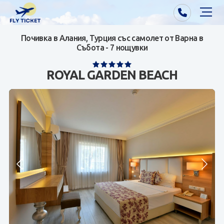
Почивка в Алания, Турция със самолет от Варна в
Почивки от Варна
Събота - 7 нощувки
Екзотика
ROYAL GARDEN BEACH
Почивки от София/Пловдив/Бургас
Самолетни билети
Визи
Контакти
За нас