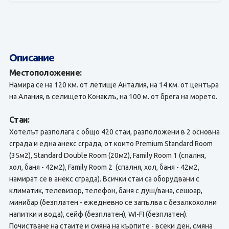
Описание
Местоположение:
Намира се на 120 км. от летище Анталия, на 14 км. от центъра
на Алания, в селището Конаклъ, на 100 м. от брега на морето.
Стаи:
Хотелът разполага с общо 420 стаи, разположени в 2 основна
сграда и една анекс сграда, от които Premium Standard Room
(35м2), Standard Double Room (20м2), Family Room 1 (спалня,
хол, баня - 42м2), Family Room 2 (спалня, хол, баня - 42м2,
намират се в анекс сграда). Всички стаи са оборудвани с
климатик, телевизор, телефон, баня с душ/вана, сешоар,
минибар (безплатен - eжедневно се запълва с безалкохолни
напитки и вода), сейф (безплатен), WI-FI (безплатен).
Почистване на стаите и смяна на кърпите - всеки ден, смяна