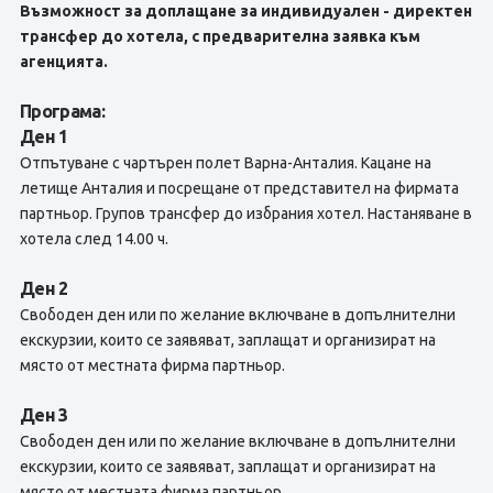
Възможност за доплащане за индивидуален - директен
трансфер до хотела, с предварителна заявка към
агенцията.
Програма:
Ден 1
Отпътуване с чартърен полет Варна-Анталия. Кацане на
летище Анталия и посрещане от представител на фирмата
партньор. Групов трансфер до избрания хотел. Настаняване в
хотела след 14.00 ч.
Ден 2
Свободен ден или по желание включване в допълнителни
екскурзии, които се заявяват, заплащат и организират на
място от местната фирма партньор.
Ден 3
Свободен ден или по желание включване в допълнителни
екскурзии, които се заявяват, заплащат и организират на
място от местната фирма партньор.