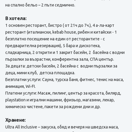
на спално бельо – 2 пъти седмично.
В хотела:
1 основен ресторант, бистро ( от 21ч до 7ч.), 4 а-ла-карт
ресторант (италиански, kebab house, рибен и китайски - 1
безплатно посещение на един от ресторантите - с
предварителна резервация), 5 бара и дискотека,
сладкарница, 2 открити и 1 закрит басейн, 2 басейна с водни
пързалки за възрастни, конферентна зала, СПА център.
За децата: детски басейн, 2 басейна с водни пързалки за
деца, мини клуб, детска площадка.
Безплатни услуги: Сауна, турска баня, фитнес, тенис на маса,
анимация, Wi-FI.
Платени услуги: Масаж, пилинг, център за красота, билярд,
playstation и игрални машини, фризьор, магазини, лекар,
химическо чистене, пакети за рождени дни и др.
Хранене:
Ultra All Inclusive – закуска, обяд и вечеря на шведска маса,