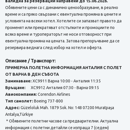
валидна за резервации направени до 15.06.2026.
Обявените цени са с динамично ценообразуване, в реално
време и са пряко свързани с евентуална промяна в цените и
условията на всеки хотел. Хотелите си запазват правото да
променят или прекратяват отстъпките и промоциите по
всяко време и туроператорът не носи отговорност при
евентуална промяна на цената. Затова препоръчваме да се
резервира веднага след избор на хотел и оферта.
Описание / Транспорт:
ПРИМЕРНА ПОЛЕТНА ИНФОРМАЦИЯ АНТАЛИЯ С ПОЛЕТ
ОТ ВАРНА В ДЕН СЪБОТА
Заминаване:
XC9911 Варна 10:00 - Анталия 11:35
Връщане:
XC9912 Анталия 07:30 - Варна 09:15
Авиокомпания:
Corendon Airlines
Тип самолет:
Boeing 737-800
Адрес:
Güzeloluk Mah. 1879 Sok. No: 148 07200 Muratpaşa
Antalya,Türkiye
* Обявените полетни часове са предварителни. Актуална
информация с полетни детайли се изпраща 7 (седем)