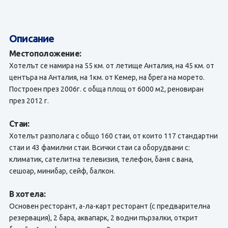
Описание
Местоположение:
Хотелът се намира на 55 км. от летище Анталия, на 45 км. от
центъра на Анталия, на 1км. от Кемер, на брега на морето.
Построен през 2006г. с обща площ от 6000 м2, реновиран
през 2012 г.
Стаи:
Хотелът разполага с общо 160 стаи, от които 117 стандартни
стаи и 43 фамилни стаи. Всички стаи са оборудвани с:
климатик, сателитна телевизия, телефон, баня с вана,
сешоар, минибар, сейф, балкон.
В хотела:
Основен ресторант, а-ла-карт ресторант (с предварителна
резервация), 2 бара, аквапарк, 2 водни пързалки, открит