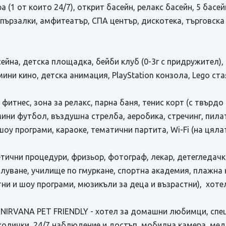
 (1 от които 24/7), открит басейн, релакс басейн, 5 басей
и пързалки, амфитеатър, СПА център, дискотека, търговска
ейна, детска площадка, бейби клуб (0-3г с придружител), м
 мини кино, детска анимация, PlayStation конзола, Lego ста
 фитнес, зона за релакс, парна баня, тенис корт (с твърдо 
ини футбол, въздушна стрелба, аеробика, стречинг, пила
шоу програми, караоке, тематични партита, Wi-Fi (на цяла
етични процедури, фризьор, фотограф, лекар, детегледачк
плуване, училище по гмуркане, спортна академия, плажна
и и шоу програми, мюзикъли за деца и възрастни), хоте
IRVANA PET FRIENDLY - хотел за домашни любимци, спе
олички, 24/7 наблюдение и достъп, мобилна камера, мед