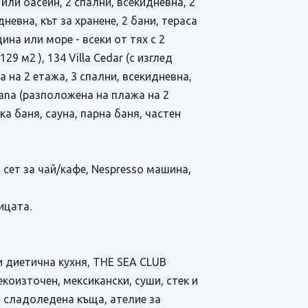
а или басейн, 2 спални, всекидневна, 2
идневна, кът за хранене, 2 бани, тераса
ина или море - всеки от тях с 2
9 м2 ), 134 Villa Cedar (с изглед
а на 2 етажа, 3 спални, всекидневна,
irvana (разположена на плажа на 2
ка баня, сауна, парна баня, частен
 сет за чай/кафе, Nespresso машина,
ицата.
 и диетична кухня, THE SEA CLUB
коизточен, мексикански, суши, стек и
 сладоледена къща, ателие за