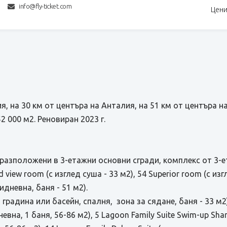
info@fly-ticket.com
Цени
, на 30 км от центъра на Анталия, на 51 км от центъра на
2 000 м2. Реновиран 2023 г.
разположени в 3-етажни основни сгради, комплекс от 3-е
d view room (с изглед суша - 33 м2), 54 Superior room (с из
кидневна, баня - 51 м2).
д градина или басейн, спалня, зона за сядане, баня - 33 м2
евна, 1 баня, 56-86 м2), 5 Lagoon Family Suite Swim-up Sh