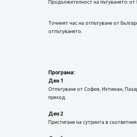
Продължителност на пътуването: от 
Точният час на отпътуване от Бълга
отпътуването.
Програма:
Ден 1
Отпътуване от София, Ихтиман, Паз
преход.
Ден 2
Пристигане на сутринта в съответния