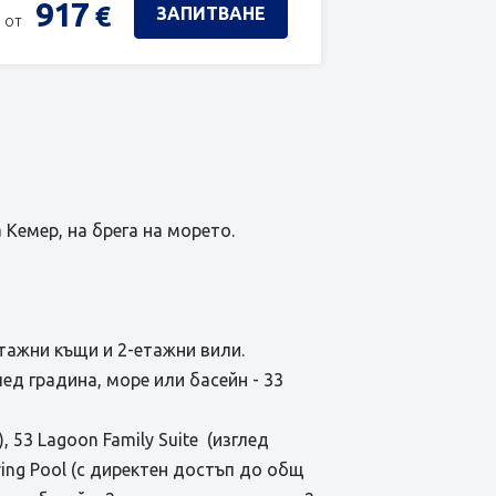
917
€
ЗАПИТВАНЕ
 от
 Кемер, на брега на морето.
тажни къщи и 2-етажни вили.
глед градина, море или басейн - 33
), 53 Lagoon Family Suite (изглед
aring Pool (с директен достъп до общ