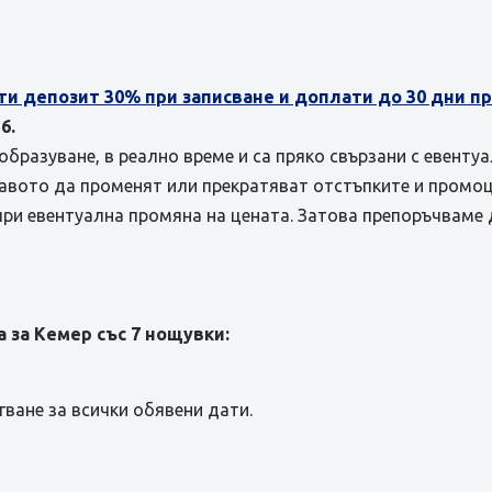
ти депозит 30% при записване и доплати до 30 дни 
6.
бразуване, в реално време и са пряко свързани с евенту
равото да променят или прекратяват отстъпките и промоц
при евентуална промяна на цената. Затова препоръчваме 
 за Кемер със 7 нощувки:
ъгване за всички обявени дати.