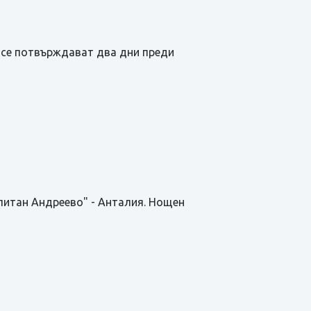
О се потвърждават два дни преди
питан Андреево" - Анталия. Нощен