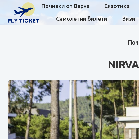
Почивки от Варна
Екзотика
Самолетни билети
Визи
Поч
NIRV