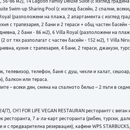
, 56-86 м2), 14 Lagoon Family Deluxe Suite (с изглед градин
Suite Swim-up Sharing Pool (с изглед басейн, 2 спални, всек
 Royal (разположени на плажа, 2 апартамента с изглед град
хня с трапезария, 2 бани и 2 тераси + общ частен басейн -12
невна, 2 бани - 86 м2), 6 Villa Royal (разположени на плаж
и (2 от тях разполагат с частен басейн - 152 м2), 1 Villa N
невна, кухня с трапезария, 4 бани, 2 тераси, джакузи, турс
, телевизор, телефон, баня с душ, чехли и халат, сешоар,
), балкон или тераса.
ите – всеки ден, смяна на спалното бельо – 2 пъти в седм
(24/7), CH’I FOR LIFE VEGAN RESTAURAN ресторантг с веган
 ресторанта, 7 а-ла-карт ресторанта (рибен, турски, дале
 и с предварителна резервация), кафене WPS STARBUCKS,