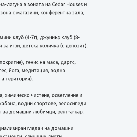
на-лагуна в зоната на Cedar Houses и
 зона с магазини, конферентна зала,
ини клуб (4-7г), джуниър клуб (8-
я за игри, детска количка (с депозит).
покритие), тенис на маса, дартс,
тес, йога, медитация, водна
та територия).
а, химическо чистене, осветление и
 кабана, водни спортове, велосипеди
л за домашни любимци, рент-а-кар.
циализиран гледач на домашни
икаменти, клинични диети,