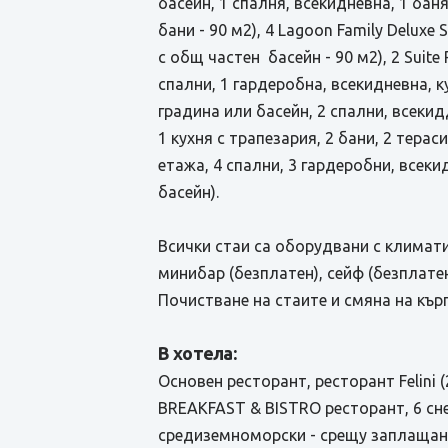
басейн, 1 спалня, всекидневна, 1 баня
бани - 90 м2), 4 Lagoon Family Deluxe 
с общ частен басейн - 90 м2), 2 Suite
спални, 1 гардеробна, всекидневна, ку
градина или басейн, 2 спални, всекидд
1 кухня с трапезария, 2 бани, 2 терас
етажа, 4 спални, 3 гардеробни, всекид
басейн).
Всички стаи са оборудвани с климатик
минибар (безплатен), сейф (безплатен
Почистване на стаите и смяна на кърп
В хотела:
Основен ресторант, ресторант Felini 
BREAKFAST & BISTRO ресторант, 6 снек
средиземноморски - срещу заплащане