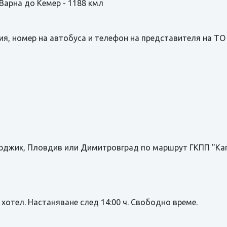
Варна до Кемер - 1188 кмл
рия, номер на автобуса и телефон на представителя на T
арджик, Пловдив или Димитровград по маршрут ГКПП "Ка
 хотел. Настаняване след 14:00 ч. Свободно време.