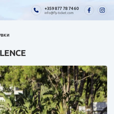
+359 877 78 74 60
info@fly-ticket.com
увки
LENCE