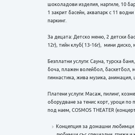
шоколадови изделия, наргиле, 10 бара
1 закрит басейн, аквапарк с 11 водн
паркинг.
За децата: Детско меню, 2 детски бас
12г), тийн клуб( 13-16г), мини диско,
Безплатни услуги: Сауна, турска баня,
боча, плажен волейбол, баскетбол, м
гимнастика, жива музика, анимация, 
Платени услуги: Масаж, пилинг, козм
оборудване за тенис корт, уроци по 
под наем, COSMOS THEATER (концертн
Концепция за домашни любимци N
любимци със специални грижи и к