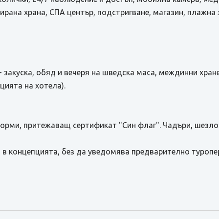
ирана храна, СПА център, подстригване, магазин, плажна 
ive - закуска, обяд и вечеря на шведска маса, междинни хр
цията на хотела).
форми, притежаващ сертификат "Син флаг". Чадъри, шезло
 в концепцията, без да уведомява предварително туропе