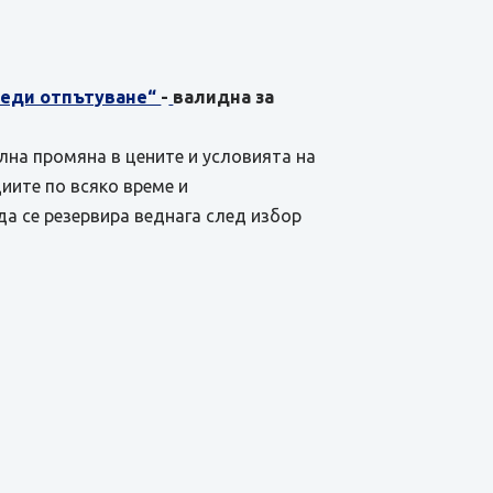
преди отпътуване“
-
валидна за
ална промяна в цените и условията на
иите по всяко време и
да се резервира веднага след избор