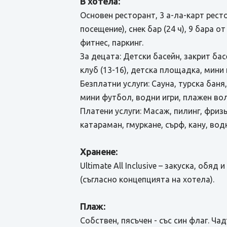
В хотела:
Основен ресторант, 3 а-ла-карт рест
посещение), снек бар (24 ч), 9 бара о
фитнес, паркинг.
За децата: Детски басейн, закрит басе
клуб (13-16), детска площадка, мини 
Безплатни услуги: Сауна, турска баня,
мини футбол, водни игри, плажен вол
Платени услуги: Масаж, пилинг, фриз
катараман, гмуркане, сърф, кану, вод
Хранене:
Ultimate All Inclusive – закуска, об
(съгласно концепцията на хотела).
Плаж:
Собствен, пясъчен - със син флаг. Ча