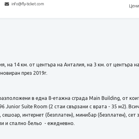
info@fly-ticket.com
Цени
я, на 14 км. от центъра на Анталия, на 3 км. от центъра н
еновиран през 2019г.
разположени в една 8-етажна сграда Main Building, от ко
96 Junior Suite Room (2 стаи свързани с врата - 35 м2). Вс
 сешоар, интернет (безплатен), минибар (безплатен), сет з
пи и спално бельо - ежедневно.