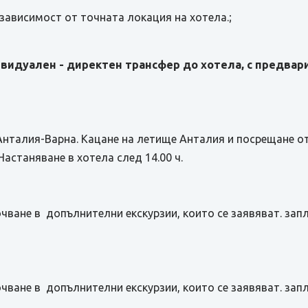
в зависимост от точната локация на хотела.;
видуален - директен трансфер до хотела, с предвари
Анталия-Варна. Кацане на летище Анталия и посрещане о
Настаняване в хотела след 14.00 ч.
чване в допълнителни екскурзии, които се заявяват. зап
чване в допълнителни екскурзии, които се заявяват. зап