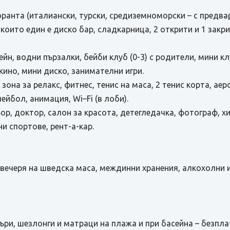
оранта (италиански, турски, средиземноморски – с предв
т които един е диско бар, сладкарница, 2 открити и 1 закр
йн, водни пързалки, бейби клуб (0-3) с родители, мини клу
кино, мини диско, занимателни игри.
 зона за релакс, фитнес, тенис на маса, 2 тенис корта, ае
ейбол, анимация, Wi–Fi (в лоби).
ьор, доктор, салон за красота, детегледачка, фотограф, х
ни спортове, рент-а-кар.
яд и вечеря на шведска маса, междинни хранения, алкохолни
дъри, шезлонги и матраци на плажа и при басейна – безпл