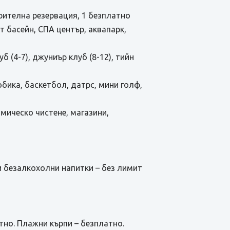
арителна резервация, 1 безплатно
ит басейн, СПА център, аквапарк,
б (4-7), джуниър клуб (8-12), тийн
робика, баскетбол, датрс, мини голф,
имическо чистене, магазини,
 и безалкохолни напитки – без лимит
атно. Плажни кърпи – безплатно.