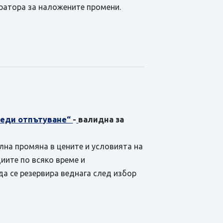
ратора за наложените промени.
преди отпътуване“
-
валидна за
ална промяна в цените и условията на
иите по всяко време и
да се резервира веднага след избор