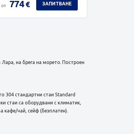
774
€
ЗАПИТВАНЕ
 от
а Лара, на брега на морето. Построен
ито 304 стандартни стаи Standard
ички стаи са оборудвани с климатик,
а кафе/чай, сейф (безплатен).