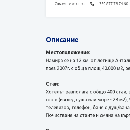
+359 877 78 74 60
Свържете се с нас:
Описание
Местоположение:
Намира се на 12 км. от летище Антали
през 2007г. с обща площ 40.000 м2, р
Стаи:
Хотелът разполага с общо 400 стаи, 
room (изглед суша или море - 28 м2), 
телевизор, телефон, баня с душ/вана,
Почистване на стаите и смяна на кър