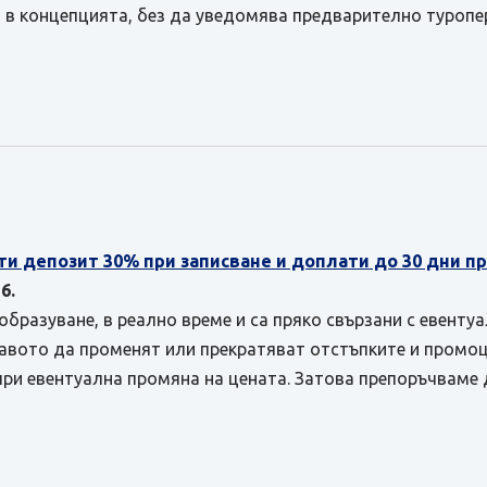
 в концепцията, без да уведомява предварително туропе
ти депозит 30% при записване и доплати до 30 дни 
6.
бразуване, в реално време и са пряко свързани с евенту
равото да променят или прекратяват отстъпките и промоц
при евентуална промяна на цената. Затова препоръчваме 