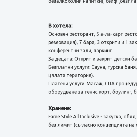
безалкохолни напитки), сейф (безпла
В хотела:
Основен ресторант, 5 а-ла-карт рест
резервация), 7 бара, 3 открити и 1 за
конферентни зали, паркинг.
За децата: Открит и закрит детски бас
Безплатни услуги: Сауна, турска баня,
цялата територия).
Платени услуги: Масаж, СПА процедур
оборудване за тенис корт, боулинг, б
Хранене:
Fame Style All Inclusive - закуска, 
без лимит (съгласно концепцията на 