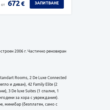
672
€
ЗАПИТВАНЕ
 от
остроен 2006 г. Частично реновиран
tandart Rooms, 2 De Luxe Connected
ло и диван), 42 Family Elite (2
), 3 De luxe Suites (1 спалня, 1
пригодени за хора с увреждания).
фе, минибар (безплатен, само с