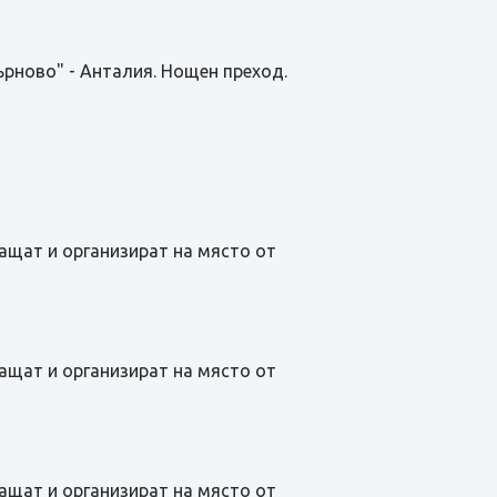
ърново" - Анталия. Нощен преход.
лащат и организират на място от
лащат и организират на място от
лащат и организират на място от