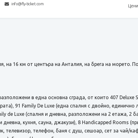
info@fly-ticket.com
Цени
я, на 16 км от центъра на Анталия, на брега на морето. П
разположени в една основна сграда, от които 407 Deluxe S
та), 91 Family De Luxe (една спалня с двойно, единично лег
ly de Luxe (спалня и дневна, разположени на 2 етажа, 2 бани
я и дневна, кухня, сауна, джакузи), 8 Handicapped Rooms (
, телевизор, телефон, баня с душ, сешоар, сет за чай/ка