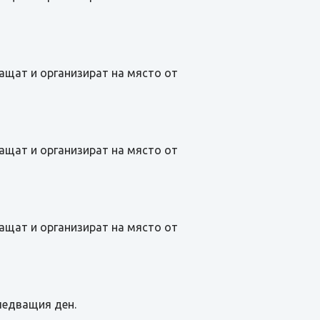
лащат и организират на място от
лащат и организират на място от
лащат и организират на място от
ледващия ден.