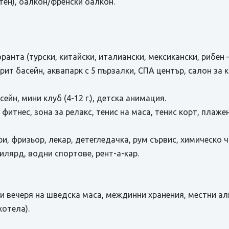
тен), балкон/френски балкон.
оранта (турски, китайски, италиански, мексикански, рибен
крит басейн, аквапарк с 5 пързалки, СПА център, салон за к
ейн, мини клуб (4-12 г.), детска анимация.
 фитнес, зона за релакс, тенис на маса, тенис корт, плаже
и, фризьор, лекар, детегледачка, рум сървис, химическо ч
илярд, водни спортове, рент-а-кар.
обяд и вечеря на шведска маса, междинни хранения, местни 
хотела).