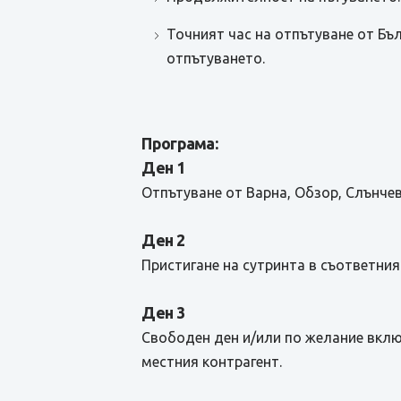
Точният час на отпътуване от Бъ
отпътуването.
Програма:
Ден 1
Отпътуване от Варна, Обзор, Слънче
Ден 2
Пристигане на сутринта в съответния
Ден 3
Свободен ден и/или по желание вклю
местния контрагент.