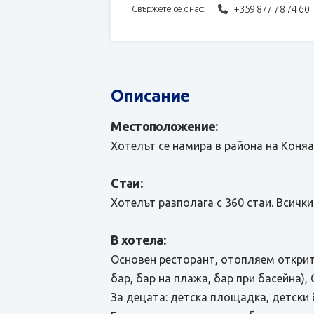
+359 877 78 74 60
Свържете се с нас:
Описание
Местоположение:
Хотелът се намира в района на Коняал
Стаи:
Хотелът разполага с 360 стаи. Всички
В хотела:
Основен ресторант, отопляем открит б
бар, бар на плажа, бар при басейна),
За децата: детска площадка, детски б