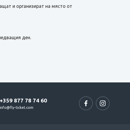
лащат и организират на място от
ледващия ден.
+359 877 78 74 60
info@fly-ticket.com