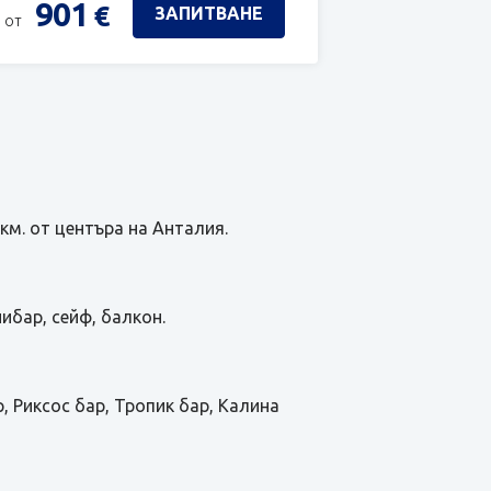
901
€
ЗАПИТВАНЕ
 от
 км. от центъра на Анталия.
ибар, сейф, балкон.
р, Риксос бар, Тропик бар, Калина