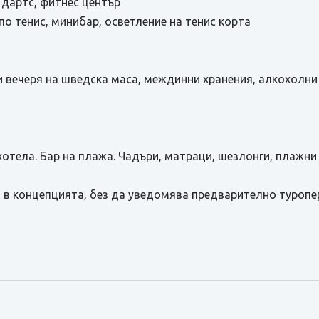
, дартс, фитнес център
 по тенис, минибар, осветление на тенис корта
 и вечеря на шведска маса, междинни хранения, алкохолни
 хотела. Бар на плажа. Чадъри, матраци, шезлонги, плажни
 в концепцията, без да уведомява предварително туропе