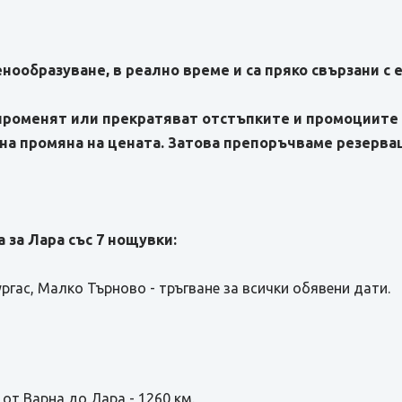
нообразуване, в реално време и са пряко свързани с 
 променят или прекратяват отстъпките и промоциите 
на промяна на цената. Затова препоръчваме резерваци
 за Лара със 7 нощувки:
ургас, Малко Търново - тръгване за всички обявени дати.
от Варна до Лара - 1260 км.