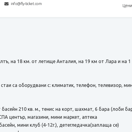
info@fly-ticket.com
Цени
тъ, на 18 км. от летище Анталия, на 19 км от Лара и на 1
 стаи са оборудвани с: климатик, телефон, телевизор, мин
асейн 210 кв. м., тенис на корт, шахмат, 6 бара (лоби ба
 СПА център, магазини, мини маркет, аптека
асейн, мини клуб (4-12г.), детегледачка(заплаща се)