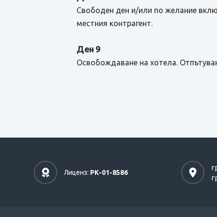
Свободен ден и/или по желание вклю
местния контрагент.
Ден 9
Освобождаване на хотела. Отпътуван
г
Лиценз:
РК-01-8586
г