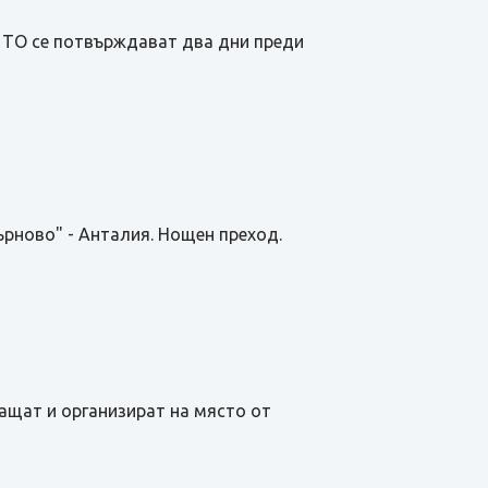
а TО се потвърждават два дни преди
ърново" - Анталия. Нощен преход.
лащат и организират на място от