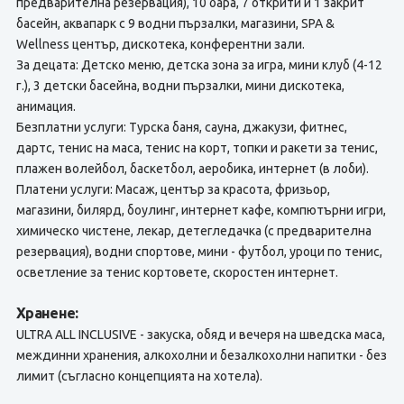
предварителна резервация), 10 бара, 7 открити и 1 закрит
басейн, аквапарк с 9 водни пързалки, магазини, SPA &
Wellness център, дискотека, конферентни зали.
За децата: Детско меню, детска зона за игра, мини клуб (4-12
г.), 3 детски басейна, водни пързалки, мини дискотека,
анимация.
Безплатни услуги: Турска баня, сауна, джакузи, фитнес,
дартс, тенис на маса, тенис на корт, топки и ракети за тенис,
плажен волейбол, баскетбол, аеробика, интернет (в лоби).
Платени услуги: Масаж, център за красота, фризьор,
магазини, билярд, боулинг, интернет кафе, компютърни игри,
химическо чистене, лекар, детегледачка (с предварителна
резервация), водни спортове, мини - футбол, уроци по тенис,
осветление за тенис кортовете, скоростен интернет.
Хранене:
ULTRA ALL INCLUSIVE - закуска, обяд и вечеря на шведска маса,
междинни хранения, алкохолни и безалкохолни напитки - без
лимит (съгласно концепцията на хотела).