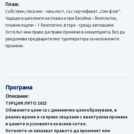
Плаж:
Собствен, пясъчно - чакълест, със сертификат „Син флаг”.
Чадъри и шезлонги на плажа и при басейна – безплатно,
плажни кърпи – 1 безплатно, втора - срещу заплашане.
Хотелът има право да прави промени в концепцията, без да
уведомява предварително туроператора за наложените
промени.
Програма
Описание:
ТУРЦИЯ ЛЯТО 2025
Обявените цени са с динамично ценообразуване, в
реално време и са пряко свързани с евентуална промяна
в цените и условията на всеки хотел.
Хотелите си запазват правото да променят или