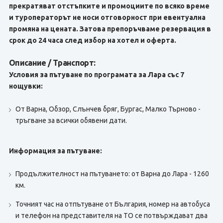
прекратяват отстъпките и промоциите по всяко време
и туроператорът не носи отговорност при евентуална
промяна на цената. Затова препоръчваме резервация в
срок до 24 часа след избор на хотел и оферта.
Описание / Транспорт:
Условия за пътуване по програмата за Лара със 7
нощувки:
От Варна, Обзор, Слънчев бряг, Бургас, Малко Търново -
тръгване за всички обявени дати.
Информация за пътуване:
Продължителност на пътуването: от Варна до Лара - 1260
км.
Точният час на отпътуване от България, номер на автобуса
и телефон на представителя на TО се потвърждават два