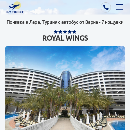
Почивка в Лара, Турция с автобус от Варна - 7 нощувки
Почивки от Варна
ROYAL WINGS
Екзотика
Почивки от София/Пловдив/Бургас
Самолетни билети
Визи
Контакти
За нас