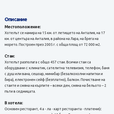
Описание
Местоположение:
Хотелът се намира на 15 км. от летището на Анталия, на 17
км. от центъра на Анталия, в района на Лара, на брега на
морето. Построен през 2005 г. с обща площ от 72 000 м2.
Стаи:
Хотелът разполага с общо 457 стаи. Всички стаи са
оборудвани с: климатик, сателитна телевизия, телефон, баня
с душ или вана, сешоар, минибар (безалкохолни напитки и
бира), електронен сейф (безплатно), балкон. Почистване на
стаите и смяна на кърпите – всеки ден, смяна на бельото – 2
пъти в седмицата.
В хотела:
Основен ресторант, 4 a - лa - карт ресторанта - платени(с