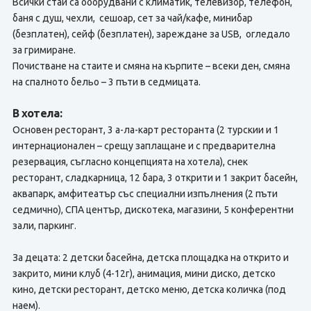
Всички стаи са оборудвани с климатик, телевизор, телефон,
баня с душ, чехли, сешоар, сет за чай/кафе, минибар
(безплатен), сейф (безплатен), зареждане за USB, огледало
за гримиране.
Почистване на стаите и смяна на кърпите – всеки ден, смяна
на спалното бельо – 3 пъти в седмицата.
В хотела:
Основен ресторант, 3 а-ла-карт ресторанта (2 турскии и 1
интернационален – срещу заплащане и с предварителна
резервация, съгласно концепцията на хотела), снек
ресторант, сладкарница, 12 бара, 3 открити и 1 закрит басейн,
аквапарк, амфитеатър със специални изпълнения (2 пъти
седмично), СПА център, дискотека, магазини, 5 конферентни
зали, паркинг.
За децата: 2 детски басейна, детска площадка на открито и
закрито, мини клуб (4-12г), анимация, мини диско, детско
кино, детски ресторант, детско меню, детска количка (под
наем).