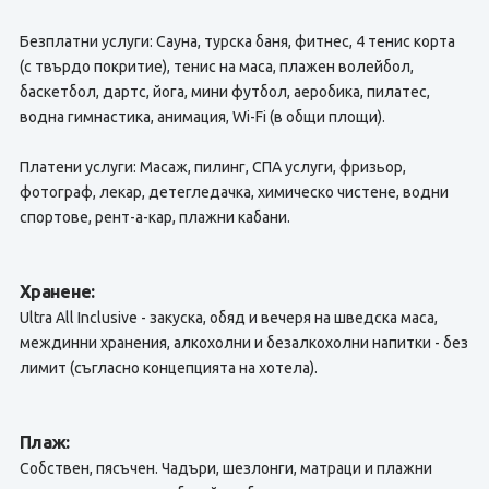
Безплатни услуги: Сауна, турска баня, фитнес, 4 тенис корта
(с твърдо покритие), тенис на маса, плажен волейбол,
баскетбол, дартс, йога, мини футбол, аеробика, пилатес,
водна гимнастика, анимация, Wi-Fi (в общи площи).
Платени услуги: Масаж, пилинг, СПА услуги, фризьор,
фотограф, лекар, детегледачка, химическо чистене, водни
спортове, рент-а-кар, плажни кабани.
Хранене:
Ultra All Inclusive - закуска, обяд и вечеря на шведска маса,
междинни хранения, алкохолни и безалкохолни напитки - без
лимит (съгласно концепцията на хотела).
Плаж:
Собствен, пясъчен. Чадъри, шезлонги, матраци и плажни