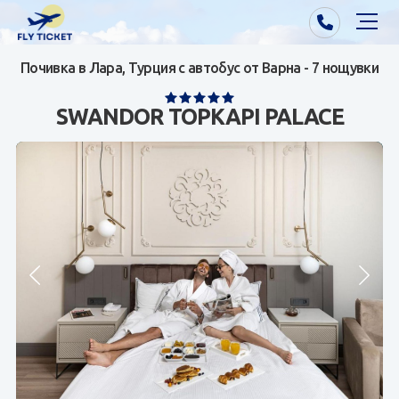
Почивка в Лара, Турция с автобус от Варна - 7 нощувки
Почивки от Варна
SWANDOR TOPKAPI PALACE
Екзотика
Почивки от София/Пловдив/Бургас
Самолетни билети
Визи
Контакти
За нас