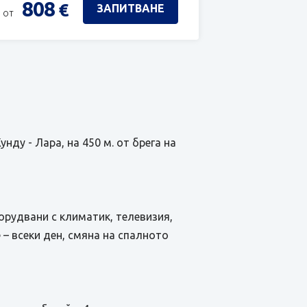
808
€
ЗАПИТВАНЕ
 от
нду - Лара, на 450 м. от брега на
борудвани с климатик, телевизия,
 – всеки ден, смяна на спалното