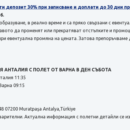
ти депозит 30% при записване и доплати до 30 дни 
6.
бразуване, в реално време и са пряко свързани с евенту
равото да променят или прекратяват отстъпките и промоц
при евентуална промяна на цената. Затова препоръчваме 
 АНТАЛИЯ С ПОЛЕТ ОТ ВАРНА В ДЕН СЪБОТА
нталия 11:35
арна 09:15
48 07200 Muratpaşa Antalya,Türkiye
варителни. Актуална информация с полетни детайли се и