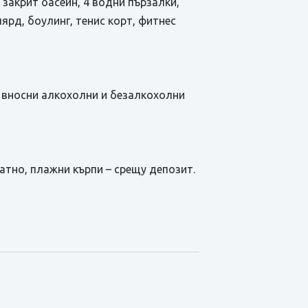
 закрит басейн, 4 водни пързалки,
лярд, боулинг, тенис корт, фитнес
ои вносни алкохолни и безалкохолни
латно, плажни кърпи – срещу депозит.