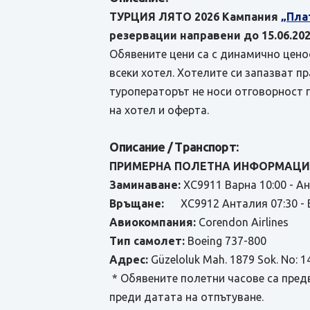
ТУРЦИЯ ЛЯТО 2026 Кампания
„Пла
резервации направени до 15.06.202
Обявените цени са с динамично ценоо
всеки хотел. Хотелите си запазват п
туроператорът не носи отговорност 
на хотел и оферта.
Описание / Транспорт:
ПРИМЕРНА ПОЛЕТНА ИНФОРМАЦИЯ
Заминаване:
XC9911 Варна 10:00 - А
Връщане:
XC9912 Анталия 07:30 - В
Авиокомпания:
Corendon Airlines
Тип самолет:
Boeing 737-800
Адрес:
Güzeloluk Mah. 1879 Sok. No: 1
* Обявените полетни часове са пред
преди датата на отпътуване.