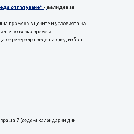
преди отпътуване“
-
валидна за
ална промяна в цените и условията на
иите по всяко време и
да се резервира веднага след избор
зпраща 7 (седем) календарни дни