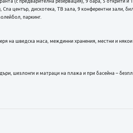
ранта (с предварителна резервация), 9 бара, 5 открити и 1
и, Спа център, дискотека, TВ зала, 9 конферентни зали, би
волейбол, паркинг.
и вечеря на шведска маса, междинни хранения, местни и няк
адъри, шезлонги и матраци на плажа и при басейна – безп