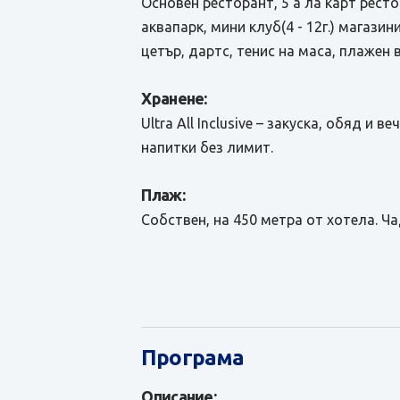
Основен ресторант, 5 a лa карт ресто
аквапарк, мини клуб(4 - 12г.) магазин
цетър, дартс, тенис на маса, плажен 
Хранене:
Ultra All Inclusive – закуска, обяд 
напитки без лимит.
Плаж:
Собствен, на 450 метра от хотела. Ч
Програма
Описание: