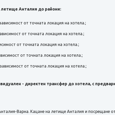
 летище Анталия до райони:
 зависимост от точната локация на хотела.;
 зависимост от точната локация на хотела.;
висимост от точната локация на хотела.;
зависимост от точната локация на хотела.;
в зависимост от точната локация на хотела.;
видуален - директен трансфер до хотела, с предвари
Анталия-Варна. Кацане на летище Анталия и посрещане о