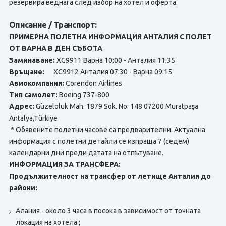
резервира веднага след избор на хотел и оферта.
Описание / Транспорт:
ПРИМЕРНА ПОЛЕТНА ИНФОРМАЦИЯ АНТАЛИЯ С ПОЛЕТ
ОТ ВАРНА В ДЕН СЪБОТА
Заминаване:
XC9911 Варна 10:00 - Анталия 11:35
Връщане:
XC9912 Анталия 07:30 - Варна 09:15
Авиокомпания:
Corendon Airlines
Тип самолет:
Boeing 737-800
Адрес:
Güzeloluk Mah. 1879 Sok. No: 148 07200 Muratpaşa
Antalya,Türkiye
* Обявените полетни часове са предварителни. Актуална
информация с полетни детайли се изпраща 7 (седем)
календарни дни преди датата на отпътуване.
ИНФОРМАЦИЯ ЗА ТРАНСФЕРА:
Продължителност на трансфер от летище Анталия до
райони:
Алания - около 3 часа в посока в зависимост от точната
локация на хотела.;