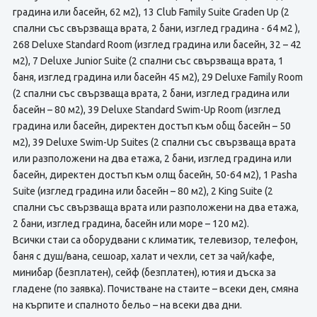
градина или басейн, 62 м2), 13 Club Family Suite Graden Up (2
спални със свързваща врата, 2 бани, изглед градина - 64 м2 ),
268 Deluxe Standard Room (изглед градина или басейн, 32 – 42
м2), 7 Deluxe Junior Suite (2 спални със свързваща врата, 1
баня, изглед градина или басейн 45 м2), 29 Deluxe Family Room
(2 спални със свързваща врата, 2 бани, изглед градина или
басейн – 80 м2), 39 Deluxe Standard Swim-Up Room (изглед
градина или басейн, директен достъп към общ басейн – 50
м2), 39 Deluxe Swim-Up Suites (2 спални със свързваща врата
или разположени на два етажа, 2 бани, изглед градина или
басейн, директен достъп към олщ басейн, 50-64 м2), 1 Pasha
Suite (изглед градина или басейн – 80 м2), 2 King Suite (2
спални със свързваща врата или разположени на два етажа,
2 бани, изглед градина, басейн или море – 120 м2).
Всички стаи са оборудвани с климатик, телевизор, телефон,
баня с душ/вана, сешоар, халат и чехли, сет за чай/кафе,
минибар (безплатен), сейф (безплатен), ютия и дъска за
гладене (по заявка). Почистване на стаите – всеки ден, смяна
на кърпите и спалното бельо – на всеки два дни.