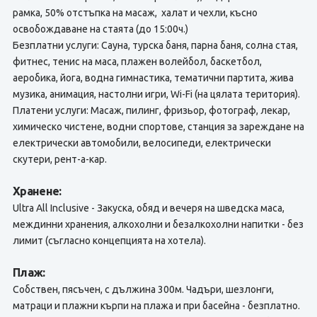
рамка, 50% отстъпка на масаж, халат и чехли, късно
освобождаване на стаята (до 15:00ч.)
Безплатни услуги: Сауна, турска баня, парна баня, солна стая,
фитнес, тенис на маса, плажен волейбол, баскетбол,
аеробика, йога, водна гимнастика, тематични партита, жива
музика, анимация, настолни игри, Wi-Fi (на цялата територия).
Платени услуги: Масаж, пилинг, фризьор, фотограф, лекар,
химическо чистене, водни спортове, станция за зареждане на
електрически автомобили, велосипеди, електрически
скутери, рент-а-кар.
Хранене:
Ultra All Inclusive - Закуска, обяд и вечеря на шведска маса,
междинни хранения, алкохолни и безалкохолни напитки - без
лимит (съгласно концепцията на хотела).
Плаж:
Собствен, пясъчен, с дължина 300м. Чадъри, шезлонги,
матраци и плажни кърпи на плажа и при басейна - безплатно.