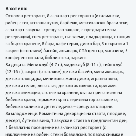
В хотела:
Основен ресторант, 8 а-ла-карт ресторанта (италиански,
рибен, стек, източна кухня, барбекю, мексикански, бразилски,
а-ла-карт закуска - срещу заплащане, с предварителна
резервация), снек ресторант, гьозлеме, сладкарница, станция
за бързо хранене, 8 бара, кафетерия, диско бар, 3 открити и 1
закрит (отопляем) басейн, аквапарк, СПА център, магазини, 5
конферентни зали, библиотека, паркинг.
За децата: Мини клуб (4-7 г.), миди клуб (8-11 г.), тийн клуб
(12-16 г.), закрит (отопляем) детски басейн, мини аквапарк,
детска площадка, мини кино, мини диско, игрална зона,
детско ателие, лего стая, детски активности, оригами,
детска анимация, столче за хранене, кът за приготвяне на
бебешка храна, термометър и стерилизатор за шишета,
бебешка количка и детегледачка – срещу заплащане.
За младоженци: Романтична декорация на стаята, плодове,
десерт, бутилка вино, 1 закуска в стаята в предпочитан ден,
1 безплатно посещение на а-ла-карт ресторант (с
изключение на рибен, стек и бразилски), подарък снимка в