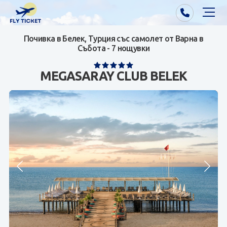
Почивка в Белек, Турция със самолет от Варна в
Почивки от Варна
Събота - 7 нощувки
Екзотика
MEGASARAY CLUB BELEK
Почивки от София/Пловдив/Бургас
Самолетни билети
Визи
Контакти
За нас