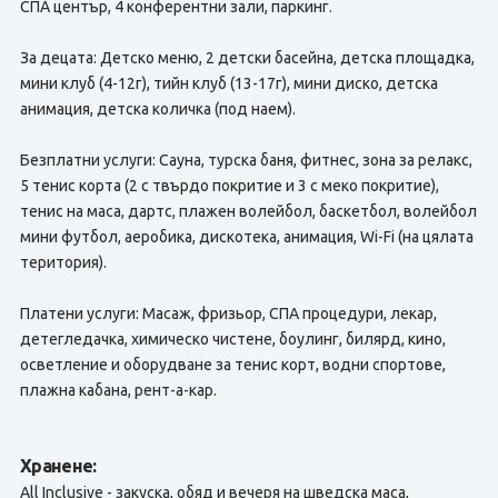
СПА център, 4 конферентни зали, паркинг.
За децата: Детско меню, 2 детски басейна, детска площадка,
мини клуб (4-12г), тийн клуб (13-17г), мини диско, детска
анимация, детска количка (под наем).
Безплатни услуги: Сауна, турска баня, фитнес, зона за релакс,
5 тенис корта (2 с твърдо покритие и 3 с меко покритие),
тенис на маса, дартс, плажен волейбол, баскетбол, волейбол
мини футбол, аеробика, дискотека, анимация, Wi-Fi (на цялата
територия).
Платени услуги: Масаж, фризьор, СПА процедури, лекар,
детегледачка, химическо чистене, боулинг, билярд, кино,
осветление и оборудване за тенис корт, водни спортове,
плажна кабана, рент-а-кар.
Хранене:
All Inclusive - закуска, обяд и вечеря на шведска маса,