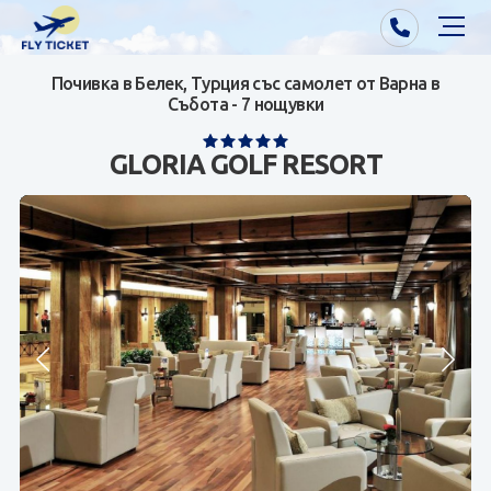
Почивка в Белек, Турция със самолет от Варна в
Почивки от Варна
Събота - 7 нощувки
Екзотика
GLORIA GOLF RESORT
Почивки от София/Пловдив/Бургас
Самолетни билети
Визи
Контакти
За нас