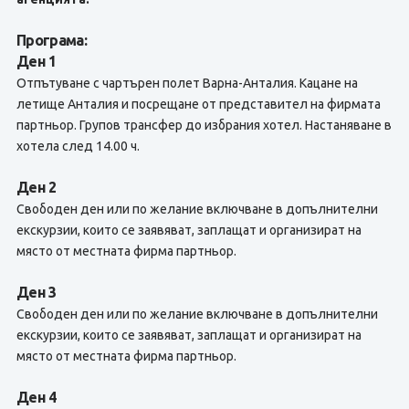
Програма:
Ден 1
Отпътуване с чартърен полет Варна-Анталия. Кацане на
летище Анталия и посрещане от представител на фирмата
партньор. Групов трансфер до избрания хотел. Настаняване в
хотела след 14.00 ч.
Ден 2
Свободен ден или по желание включване в допълнителни
екскурзии, които се заявяват, заплащат и организират на
място от местната фирма партньор.
Ден 3
Свободен ден или по желание включване в допълнителни
екскурзии, които се заявяват, заплащат и организират на
място от местната фирма партньор.
Ден 4