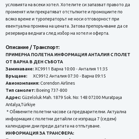
условията на всеки хотел. Хотелите си запазват правото да
променят или прекратяват отстъпките и промоциите по
всяко време и туроператорът не носи отговорност при
евентуална промяна на цената. Затова препоръчваме да се
резервира веднага след избор на хотел и оферта.
Описание / Транспорт:
ПРИМЕРНА ПОЛЕТНА ИНФОРМАЦИЯ АНТАЛИЯ С ПОЛЕТ
ОТ ВАРНА В ДЕН СЪБОТА
Заминаване:
XC9911 Варна 10:00 - Анталия 11:35
Връщане:
XC9912 Анталия 07:30 - Варна 09:15
Авиокомпания:
Corendon Airlines
Тип самолет:
Boeing 737-800
Адрес:
Güzeloluk Mah. 1879 Sok. No: 148 07200 Muratpaşa
Antalya,Türkiye
* Обявените полетни часове са предварителни. Актуална
информация с полетни детайли се изпраща 7 (седем)
календарни дни преди датата на отпътуване.
ИНФОРМАЦИЯ ЗА ТРАНСФЕРА: