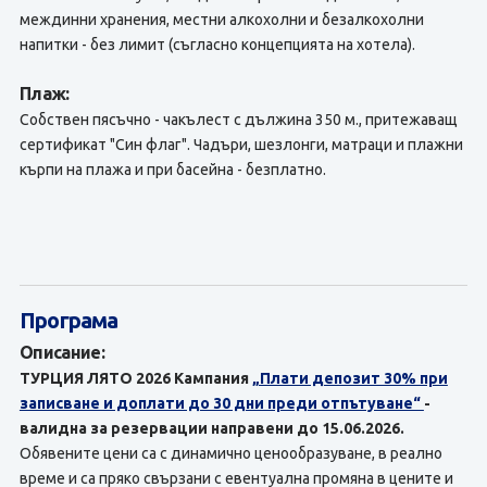
междинни хранения, местни алкохолни и безалкохолни
напитки - без лимит (съгласно концепцията на хотела).
Плаж:
Собствен пясъчно - чакълест с дължина 350 м., притежаващ
сертификат "Син флаг". Чадъри, шезлонги, матраци и плажни
кърпи на плажа и при басейна - безплатно.
Програма
Описание:
ТУРЦИЯ ЛЯТО 2026 Кампания
„Плати депозит 30% при
записване и доплати до 30 дни преди отпътуване“
-
валидна за резервации направени до 15.06.2026.
Обявените цени са с динамично ценообразуване, в реално
време и са пряко свързани с евентуална промяна в цените и