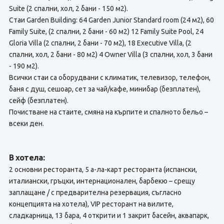
Suite (2 спални, хол, 2 бани - 150 м2).
Стаи Garden Building: 64 Garden Junior Standard room (24 м2), 60
Family Suite, (2 спални, 2 бани - 60 м2) 12 Family Suite Pool, 24
Gloria Villa (2 спални, 2 бани - 70 м2), 18 Executive Villa, (2
спални, хол, 2 бани - 80 м2) 4 Owner Villa (3 спални, хол, 3 бани
- 190 м2).
Всички стаи са оборудвани с климатик, телевизор, телефон,
баня с душ, сешоар, сет за чай/кафе, минибар (безплатен),
сейф (безплатен).
Почистване на стаите, смяна на кърпите и спалното бельо –
всеки ден.
В хотела:
2 основни ресторанта, 5 а-ла-карт ресторанта (испански,
италиански, гръцки, интернационален, барбекю – срещу
заплащане / с предварителна резервация, съгласно
концепцията на хотела), VIP ресторант на вилите,
сладкарница, 13 бара, 4 открити и 1 закрит басейн, аквапарк,