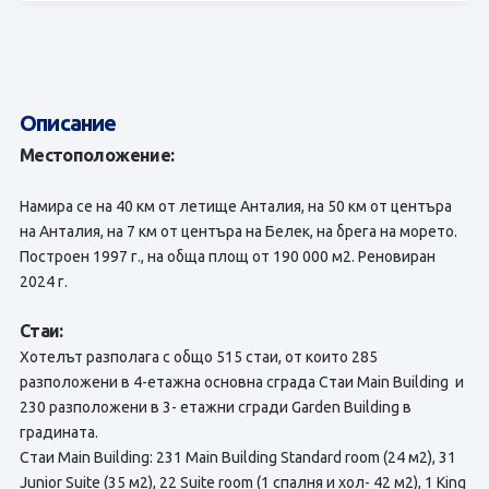
Описание
Местоположение:
Намира се на 40 км от летище Анталия, на 50 км от центъра
на Анталия, на 7 км от центъра на Белек, на брега на морето.
Построен 1997 г., на обща площ от 190 000 м2. Реновиран
2024 г.
Стаи:
Хотелът разполага с общо 515 стаи, от които 285
разположени в 4-етажна основна сграда Стаи Main Building и
230 разположени в 3- етажни сгради Garden Building в
градината.
Стаи Main Building: 231 Main Building Standard room (24 м2), 31
Junior Suite (35 м2), 22 Suite room (1 спалня и хол- 42 м2), 1 King