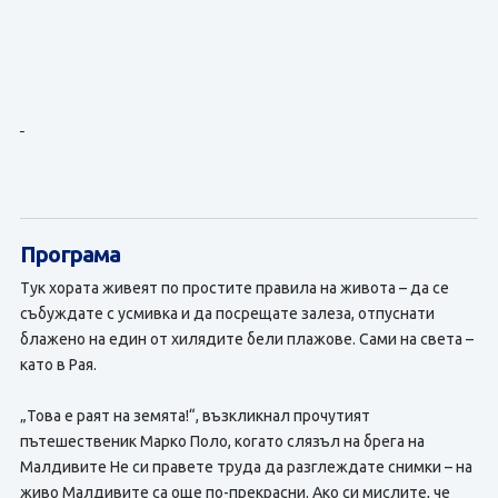
Програма
Тук хората живеят по простите правила на живота – да се
събуждате с усмивка и да посрещате залеза, отпуснати
блажено на един от хилядите бели плажове. Сами на света –
като в Рая.
„Това е раят на земята!“, възкликнал прочутият
пътешественик Марко Поло, когато слязъл на брега на
Малдивите Не си правете труда да разглеждате снимки – на
живо Малдивите са още по-прекрасни. Ако си мислите, че