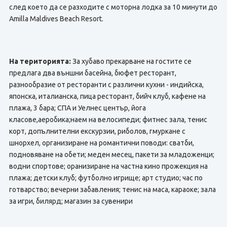
след което да се разходите с моторна лодка за 10 минути до
Amilla Maldives Beach Resort.
На територията:
За хубаво прекарване на гостите се
предлага
два външни басейна, бюфет ресторант,
разнообразие от ресторанти с различни кухни - индийска,
японска, италианска, пица ресторант, бийч клуб, кафене на
плажа, 3 бара; СПА и Уелнес център, йога
класове,аеробика;наем на велосипеди; фитнес зала, тенис
корт, допълнителни екскурзии, риболов, гмуркане с
шнорхел, организиране на романтични поводи: сватби,
подновяване на обети; меден месец, пакети за младоженци;
водни спортове; оранизиране на частна кино прожекция на
плажа; детски клуб; футболно игрище; арт студио; час по
готварство; вечерни забавления; тенис на маса, караоке; зала
за игри, билярд; магазин за сувенири