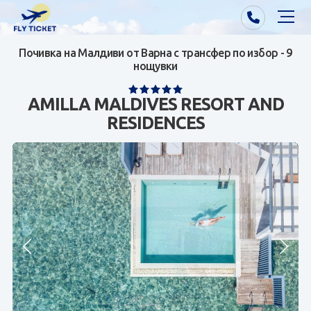
Почивка на Малдиви от Варна с трансфер по избор - 9
Почивки от Варна
нощувки
Екзотика
AMILLA MALDIVES RESORT AND
RESIDENCES
Почивки от София/Пловдив/Бургас
Самолетни билети
Визи
Контакти
За нас