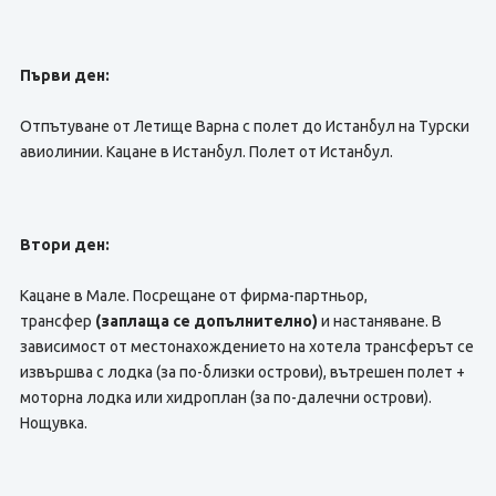
Първи ден:
Отпътуване от Летище Варна с полет до Истанбул на Турски
авиолинии. Кацане в Истанбул. Полет от Истанбул.
Втори ден:
Кацане в Мале. Посрещане от фирма-партньор,
трансфер
(заплаща се допълнително)
и настаняване. В
зависимост от местонахождението на хотела трансферът се
извършва с лодка (за по-близки острови), вътрешен полет +
моторна лодка или хидроплан (за по-далечни острови).
Нощувка.