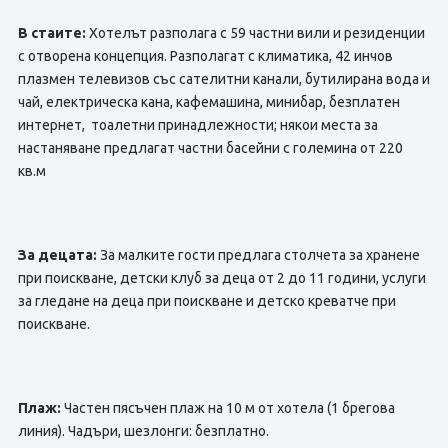
В стаите:
Хотелът разполага с 59 частни вили и резиденции
с отворена концепция. Разполагат с климатика, 42 инчов
плазмен телевизов със сателитни канали, бутилирана вода и
чай, електрическа кана, кафемашина, минибар, безплатен
интернет, тоалетни принадлежности; някои места за
настаняване предлагат частни басейни с големина от 220
кв.м
За децата:
За малките гости предлага столчета за хранене
при поискване, детски клуб за деца от 2 до 11 години, услуги
за гледане на деца при поискване и детско креватче при
поискване.
Плаж:
Частен пясъчен плаж на 10 м от хотела (1 брегова
линия). Чадъри, шезлонги: безплатно.