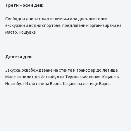
Трети – осми ден:
Свободни дни за плаж и почивка или допълнителни
екскурзии и водни спортове, предлагани и организирани на
място. Нощувка.
Девети ден:
Закуска, освобождаване на стаите и трансфер до летище
Мале за полет до Истанбул на Турски авиолинии. Кацане в
Истанбул. Излитане за Варна. Кацане на летище Варна.