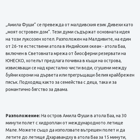
„Амила Фуши“ се превежда от малдивския език Дивехи като
„моят островен дом“. Тези думи съдържат основната идея
на този луксозен хотел. Разположен на Малдивите, на един
от 26-те естествени атола в Индийския океан - атола Баа,
включен в Световната мрежа от биосферни резервати на
ЮНЕСКО, хотелът предлага почивка в къщи на острова,
извисяващи се над кристално чисти води, сгушени между
буйни корони на дървета или прегръщащи белия крайбрежен
пясък. Подходящ както за семейства с деца, така и за
романтично бягство за двама.
Разположение:
На остров Амила Фуши в атола Баа, на 30
минути полет с хидроплан от международното летище
Мале. Можете също да използвате вътрешен полет и да
летите до летище Дхаравандху в атола Баа за 15 минути,