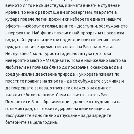
вечното лято не съществува, и зимата винаги е студена и
мрачна, то ние с радост ще ви опровергаем. Хвърлете в
куфара повече летни дрехи и си изберете една от нашите
оферти – изборът е голям, цените – достъпни, обслужването
– перфектно. Най-финият пясък и най-прозрачната океанска
вода, най-щурите и цветни подводни приключения – няма
нужда от повече аргументи в полза на Раят на земята.
Неслучайно 1 млн. туристи годишно пътуват до това
невероятно място – Малдивите. Това е най-желано място за
любители на почивка близо до прозрачна, океанска вода и
сред уникална девствена природа. Тук хората живеят по
простите правила на живота – да се събуждате с усмивка и
да посрещате залеза, отпуснати блажено на един от
хилядите бели плажове. Сами на света – като в Рая.
Подарете си 8 незабравими дни – далече от лудницата на
големия град, от тежките дарове на цивилизацията.
Заслужавате едно пълно отпускане – за да заредите
батериите за цяла година.