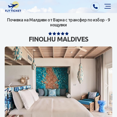
Почивка на Малдиви от Варна с трансфер по избор - 9
Почивки от Варна
нощувки
Екзотика
FINOLHU MALDIVES
Почивки от София/Пловдив/Бургас
Самолетни билети
Визи
Контакти
За нас