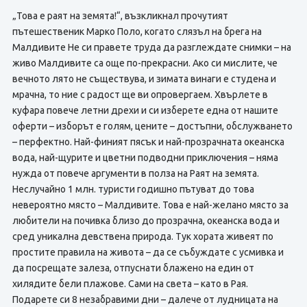
„Това е раят на земята!“, възкликнал прочутият
пътешественик Марко Поло, когато слязъл на брега на
Малдивите Не си правете труда да разглеждате снимки – на
живо Малдивите са още по-прекрасни. Ако си мислите, че
вечното лято не съществува, и зимата винаги е студена и
мрачна, то ние с радост ще ви опровергаем. Хвърлете в
куфара повече летни дрехи и си изберете една от нашите
оферти – изборът е голям, цените – достъпни, обслужването
– перфектно. Най-финият пясък и най-прозрачната океанска
вода, най-щурите и цветни подводни приключения – няма
нужда от повече аргументи в полза на Раят на земята.
Неслучайно 1 млн. туристи годишно пътуват до това
невероятно място – Малдивите. Това е най-желано място за
любители на почивка близо до прозрачна, океанска вода и
сред уникална девствена природа. Тук хората живеят по
простите правила на живота – да се събуждате с усмивка и
да посрещате залеза, отпуснати блажено на един от
хилядите бели плажове. Сами на света – като в Рая.
Подарете си 8 незабравими дни – далече от лудницата на