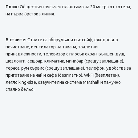
Плаж:
Обществен пясъчен плаж само на 20 метра от хотела,
на първа брегова линия.
В стаите:
Стаите са оборудвани със сейф, ежедневно
почистване, вентилатор на тавана, тоалетни
принадлежности, телевизор с плосък екран, външен душ,
шезлонги, сешоар, климатик, минибар (срещу заплащане),
тераса, рум сървис (срещу заплащане), телефон, удобства за
приготвяне на чай и кафе (безплатно), Wi-Fi (безплатен),
легло king-size, озвучителна система Marshall и памучно
спално бельо.