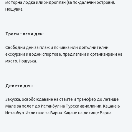
моторна лодка или хидроплан (за по-далечни острови).
Нощувка.
Трети – осми ден:
Свободни дни за плаж и почивка или допълнителни
екскурзии и водни спортове, предлагани и организирани на
място. Нощувка.
Девети ден:
Закуска, освобождаване на стаите и трансфер до летище
Мале за полет до Истанбул на Турски авиолинии. Кацане в
Истанбул. Излитане за Варна. Кацане на летище Варна.