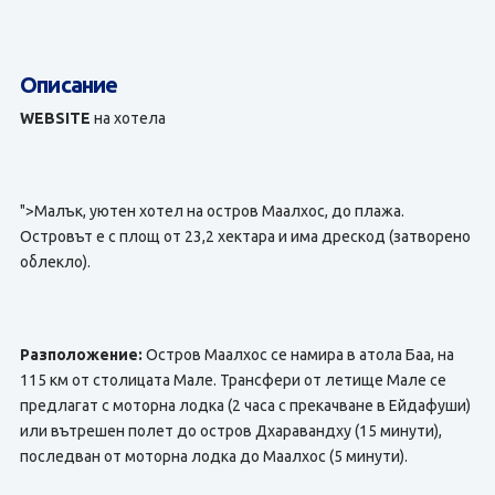
Описание
WEBSITE
на хотела
">Малък, уютен хотел на остров Маалхос, до плажа.
Островът е с площ от 23,2 хектара и има дрескод (затворено
облекло).
Разположение:
Остров Маалхос се намира в атола Баа, на
115 км от столицата Мале. Трансфери от летище Мале се
предлагат с моторна лодка (2 часа с прекачване в Ейдафуши)
или вътрешен полет до остров Дхаравандху (15 минути),
последван от моторна лодка до Маалхос (5 ​​минути).