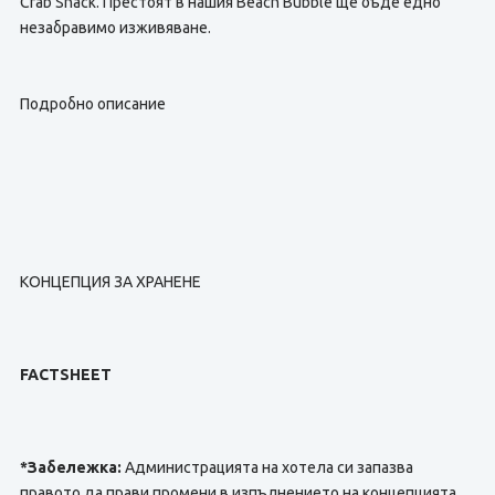
Crab Shack. Престоят в нашия Beach Bubble ще бъде едно
незабравимо изживяване.
Подробно описание
КОНЦЕПЦИЯ ЗА ХРАНЕНЕ
FACTSHEET
*Забележка:
Администрацията на хотела си запазва
правото да прави промени в изпълнението на концепцията