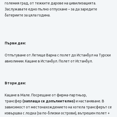
големия град, от тежките дарове на цивилизацията.
Заслужавате едно пълно отпускане – за да заредите
батериите за цяла година.
Първи ден:
Отпътуване от Летище Варна с полет до Истанбул на Турски
авиолинии. Кацане в Истанбул. Полет от Истанбул.
Втори ден:
Кацане в Мале. Посрещане от фирма-партньор,
трансфер
(заплаща се допълнително)
и настаняване. В
зависимост от местонахождението на хотела трансферът се
извършва с лодка (за по-близки острови), вътрешен полет +