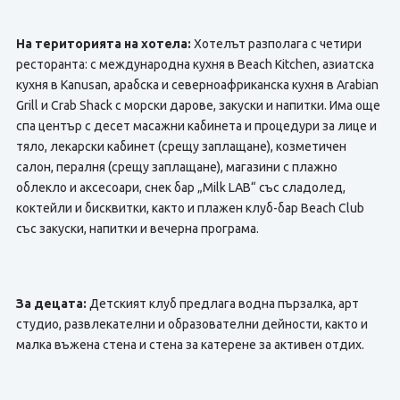
На територията на хотела:
Хотелът разполага с четири
ресторанта: с международна кухня в Beach Kitchen, азиатска
кухня в Kanusan, арабска и северноафриканска кухня в Arabian
Grill и Crab Shack с морски дарове, закуски и напитки. Има още
спа център с десет масажни кабинета и процедури за лице и
тяло, лекарски кабинет (срещу заплащане), козметичен
салон, пералня (срещу заплащане), магазини с плажно
облекло и аксесоари, снек бар „Milk LAB“ със сладолед,
коктейли и бисквитки, както и плажен клуб-бар Beach Club
със закуски, напитки и вечерна програма.
За децата:
Детският клуб предлага водна пързалка, арт
студио, развлекателни и образователни дейности, както и
малка въжена стена и стена за катерене за активен отдих.