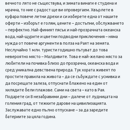
вечното лято не съществува, и зимата винаги е студена и
мрачна, то ние с радост ще ви опровергаем. Хвърлете в
куфара повече летни дрехи и си изберете една от нашите
оферти – изборът е голям, цените – достъпни, обслужването
– перфектно. Най-финият пясък и най-прозрачната океанска
вода, най-щурите и цветни подводни приключения – няма
нужда от повече аргументи в полза на Раят на земята.
Неслучайно 1 млн. туристи годишно пътуват до това
невероятно място – Малдивите. Това е най-желано място за
любители на почивка близо до прозрачна, океанска вода и
сред уникална девствена природа. Тук хората живеят по
простите правила на живота – да се събуждате с усмивка и
да посрещате залеза, отпуснати блажено на един от
хилядите бели плажове. Сами на света – като в Рая.
Подарете си 8 незабравими дни – далече от лудницата на
големия град, от тежките дарове на цивилизацията.
Заслужавате едно пълно отпускане – за да заредите
батериите за цяла година.