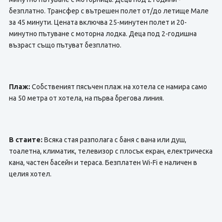
безплатно. Трансфер с вътрешен полет от/до летище Мале
за 45 минути. Цената включва 25-минутен полет и 20-
минутно пътуване с моторна лодка. Деца под 2-годишна
възраст също пътуват безплатно.
Плаж:
Собственият пясъчен плаж на хотела се намира само
на 50 метра от хотела, на първа брегова линия.
В стаите:
Всяка стая разполага с баня с вана или душ,
тоалетна, климатик, телевизор с плосък екран, електрическа
кана, частен басейн и тераса. Безплатен Wi-Fi е наличен в
целия хотел.