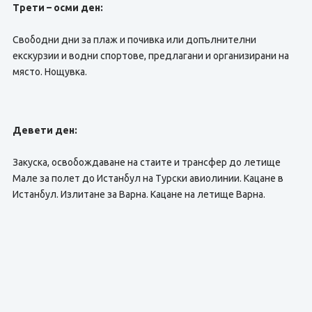
Трети – осми ден:
Свободни дни за плаж и почивка или допълнителни
екскурзии и водни спортове, предлагани и организирани на
място. Нощувка.
Девети ден:
Закуска, освобождаване на стаите и трансфер до летище
Мале за полет до Истанбул на Турски авиолинии. Кацане в
Истанбул. Излитане за Варна. Кацане на летище Варна.