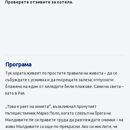
Проверете отзивите за хотела.
Програма
Тук хората живеят по простите правила на живота – да се
събуждате с усмивка и да посрещате залеза, отпуснати
блажено на един от хилядите бели плажове. Сами на света –
като в Рая.
„Това е раят на земята!“, възкликнал прочутият
пътешественик Марко Поло, когато слязъл на брега на
Малдивите Не си правете труда да разглеждате снимки – на
живо Малдивите са още по-прекрасни. Ако си мислите, че