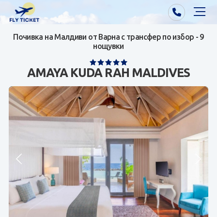
Почивка на Малдиви от Варна с трансфер по избор - 9
Почивки от Варна
нощувки
Екзотика
AMAYA KUDA RAH MALDIVES
Почивки от София/Пловдив/Бургас
Самолетни билети
Визи
Контакти
За нас