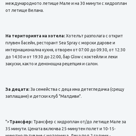
международното летище Мале и на 30 минути с хидроплан
от летище Велана.
На територията на хотела:
Хотелът разполага с открит
плувен басейн, ресторант Sea Spray с морски дарове и
интернационална кухня, отворен от 07:00 до 09:30, от 12:30
до 14:30 и от 19:30 до 22:00, бар Glow с коктейли и леки
закуски, както и денонощна рецепция и салон.
За децата:
За семейства с деца има детегледачка (срещу
заплащане) и детски клуб "Малдиви".
">
Трансфер:
Трансфер с хидроплан от/до летище Мале за
35 минути. Цената включва 25-минутен полет и 10-15-
минутно пътуване с моторница. Деца под 2 години -