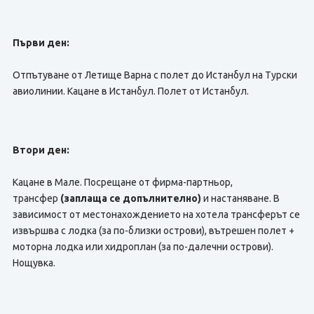
Първи ден:
Отпътуване от Летище Варна с полет до Истанбул на Турски
авиолинии. Кацане в Истанбул. Полет от Истанбул.
Втори ден:
Кацане в Мале. Посрещане от фирма-партньор,
трансфер
(заплаща се допълнително)
и настаняване. В
зависимост от местонахождението на хотела трансферът се
извършва с лодка (за по-близки острови), вътрешен полет +
моторна лодка или хидроплан (за по-далечни острови).
Нощувка.