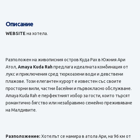
Описание
WEBSITE
на хотела.
Разположен на живописния остров Куда Рах в Южния Ари
Атол,
Amaya Kuda Rah
предлага идеалната комбинация от
лукс и приключения сред тюркоазени води и девствени
плажове. Този елегантен курорт е известен със своите
просторни вили, частни басейни и първокласно обслужване.
Amaya Kuda Rah е перфектният избор за гости, които търсят
романтично бягство или незабравимо семейно преживяване
на Малдивите.
Разположение:
Хотелът се намира в атола Ари, на 96 км от