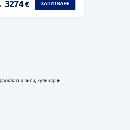
3274
€
ЗАПИТВАНЕ
т
ървокласни вили, кулинарни