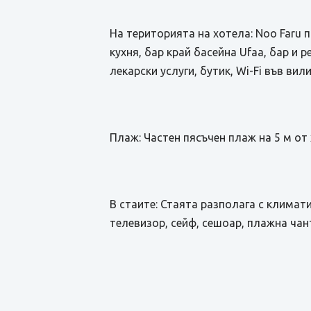
На територията на хотела: Noo Faru
кухня, бар край басейна Ufaa, бар и р
лекарски услуги, бутик, Wi-Fi във в
Плаж: Частен пясъчен плаж на 5 м от 
В стаите: Стаята разполага с климат
телевизор, сейф, сешоар, плажна чант