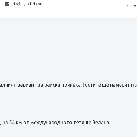
info@fly-ticket.com
Цени о
алният вариант за райска почивка. Гостите ще намерят п
, на 54 км от международното летище Велана.