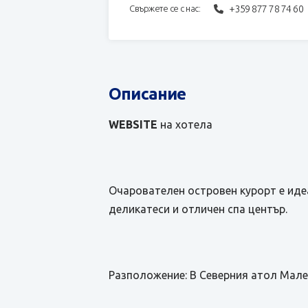
+359 877 78 74 60
Свържете се с нас:
Описание
WEBSITE
на хотела
Очарователен островен курорт е иде
деликатеси и отличен спа център.
Разположение: В Северния атол Мале