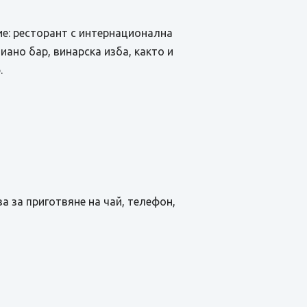
ие: ресторант с интернационална
пиано бар, винарска изба, както и
.
а за приготвяне на чай, телефон,