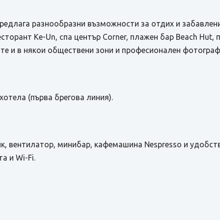
 предлага разнообразни възможности за отдих и забавлен
есторант Ke-Un, спа център Corner, плажен бар Beach Hut, 
илите и в някои обществени зони и професионален фотограф
хотела (първа брегова линия).
ик, вентилатор, минибар, кафемашина Nespresso и удобств
а и Wi-Fi.