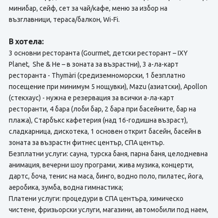
минибар, сейф, сет за чай/кафе, меню за избор на
възглавници, тераса/балкон, Wi-Fi.
В хотела:
3 основни ресторанта (Gourmet, детски ресторант – IXY
Planet, She & He – в зоната за възрастни), 3 а-ла-карт
ресторанта - Thymàri (средиземноморски, 1 безплатно
посещение при минимум 5 нощувки), Mazu (азиатски), Apollon
(стекхаус) - нужна е резервация за всички а-ла-карт
ресторанти, 4 бара (лоби бар, 2 бара при басейните, бар на
плажа), Старбъкс кафетерия (над 16-годишна възраст),
сладкарница, дискотека, 1 основен открит басейн, басейн в
зоната за възрастн фитнес център, СПА център.
Безплатни услуги: сауна, турска баня, парна баня, целодневна
анимация, вечерни шоу програми, жива музика, концерти,
дартс, боча, тенис на маса, бинго, водно поло, пилатес, йога,
аеробика, зумба, водна гимнастика;
Платени услуги: процедури в СПА центъра, химическо
чистене, фризьорски услуги, магазини, автомобили под наем,