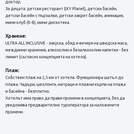
доктор;
За децата: детски ресторант (IXY Planet), детски басейн,
детски басейн с пързалки, детски закрит басейн, анимация,
мини клуб (0-8), мини дискотека.
Хранене:
ULTRA ALL INCLUSIVE - закуска, обяд и вечеря на шведска маса,
междинни хранения, алкохолни и безалкохолни напитки - без
лимит (съгласно концепцията на хотела).
Плаж:
Собствен плаж на 2,5 км от хотела. Функционира шатъл до
плажа. Чадъри, шезлонги, матраци и плажни кърпи на плажа
и басейна - безплатно.
Хотелът има право да прави промени в концепцията, без да
уведомява предварително туроператора за наложените
промени.