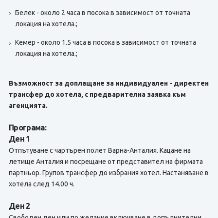
Белек - около 2 часа в посока в зависимост от точната
локация на хотела.;
Кемер - около 1.5 часа в посока в зависимост от точната
локация на хотела.;
Възможност за доплащане за индивидуален - директен
трансфер до хотела, с предварителна заявка към
агенцията.
Програма:
Ден 1
Отпътуване с чартърен полет Варна-Анталия. Кацане на
летище Анталия и посрещане от представител на фирмата
партньор. Групов трансфер до избрания хотел. Настаняване в
хотела след 14.00 ч.
Ден 2
Свободен ден или по желание включване в допълнителни