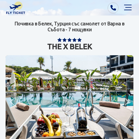
Почивка в Белек, Турция със самолет от Варна в
Почивки от Варна
Събота - 7 нощувки
Екзотика
THE X BELEK
Почивки от София/Пловдив/Бургас
Самолетни билети
Визи
Контакти
За нас