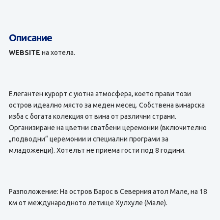
Описание
WEBSITE
на хотела.
Елегантен курорт с уютна атмосфера, което прави този
остров идеално място за меден месец. Собствена винарска
изба с богата колекция от вина от различни страни.
Организиране на цветни сватбени церемонии (включително
„подводни“ церемонии и специални програми за
младоженци). Хотелът не приема гости под 8 години.
Разположение: На остров Барос в Северния атол Мале, на 18
км от международното летище Хулхуле (Мале).