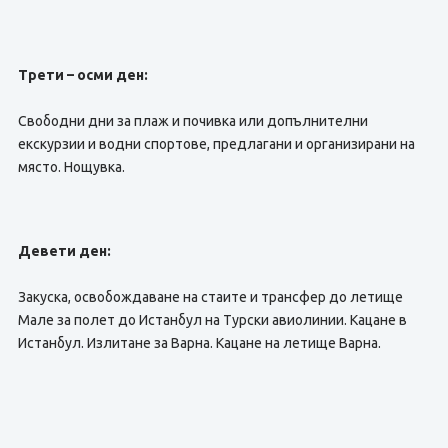
Трети – осми ден:
Свободни дни за плаж и почивка или допълнителни
екскурзии и водни спортове, предлагани и организирани на
място. Нощувка.
Девети ден:
Закуска, освобождаване на стаите и трансфер до летище
Мале за полет до Истанбул на Турски авиолинии. Кацане в
Истанбул. Излитане за Варна. Кацане на летище Варна.