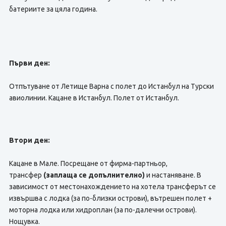
батериите за цяла година.
Първи ден:
Отпътуване от Летище Варна с полет до Истанбул на Турски
авиолинии. Кацане в Истанбул. Полет от Истанбул.
Втори ден:
Кацане в Мале. Посрещане от фирма-партньор,
трансфер
(заплаща се допълнително)
и настаняване. В
зависимост от местонахождението на хотела трансферът се
извършва с лодка (за по-близки острови), вътрешен полет +
моторна лодка или хидроплан (за по-далечни острови).
Нощувка.