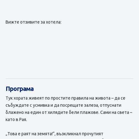
Вижте отзивите за хотела:
Програма
Тук хората живеят по простите правила на живота – да се
събуждате с усмивка и да посрещате залеза, отпуснати
блажено на един от хилядите бели плажове. Сами на света –
като в Рая.
„Това е раят на земята!“, възкликнал прочутият