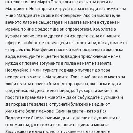
пътешественик Марко Поло, когато слязъл на брега на
Малдивите Не си правете труда да разглеждате снимки – на
живо Малдивите са още по-прекрасни. Ако си мислите, че
вечното лято не съществува, и зимата винаги е студена и
мрачна, то ние с радост ще ви опровергаем. Хвърлете в
куфара повече летни дрехи и си изберете една от нашите
оферти – изборът е голям, цените – достъпни, обслужването
– перфектно. Най-финият пясък и най-прозрачната океанска
вода, най-щурите и цветни подводни приключения – няма
нужда от повече аргументи в полза на Раят на земята.
Неслучайно 1 млн. туристи годишно пътуват до това
невероятно място – Малдивите. Това е най-желано място за
любители на почивка близо до прозрачна, океанска вода и
сред уникална девствена природа. Тук хората живеят по
простите правила на живота – да се събуждате с усмивка и
да посрещате залеза, отпуснати блажено на един от
хилядите бели плажове. Сами на света – като в Рая.
Подарете си 8 незабравими дни – далече от лудницата на
големия град, от тежките дарове на цивилизацията.
Заслужавате едно пълно отпускане – за да заредите