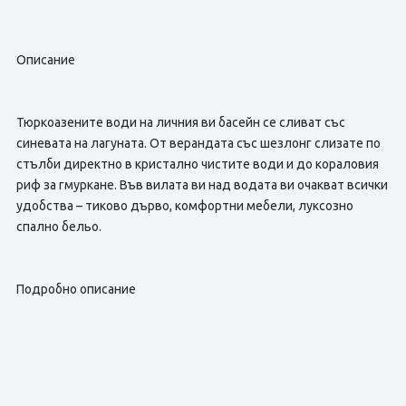
Описание
Тюркоазените води на личния ви басейн се сливат със
синевата на лагуната. От верандата със шезлонг слизате по
стълби директно в кристално чистите води и до кораловия
риф за гмуркане. Във вилата ви над водата ви очакват всички
удобства – тиково дърво, комфортни мебели, луксозно
спално бельо.
Подробно описание