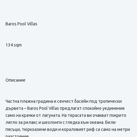
Baros Pool Villas
134 sqm
Описание
Частна плажна градина и сенчест басейн под тропически
дървета – Baros Pool Villas предлагат спокойно уединение
само на крачки от лагуната. На терасата ви очакват покрито
легло за релакс и шезлонги с гледка към океана. Бели
пясъци, тюркоазени води и кораловият риф са само на метри
разстояние.