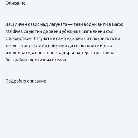
Описание
Ваш личен оазис над лагуната — тези водни вили в Baros
Maldives са уютни дървени убежища, изпълнени със
спокойствие. Лагуната е само на крачка от покритото ви
легло за релакс и ви приканва да се потопите и да я
изследвате, а просторната дървена тераса разкрива
безкрайни гледки към океана.
Подробно описание