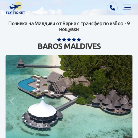
Почивка на Малдиви от Варна с трансфер по избор - 9
Почивки от Варна
нощувки
Екзотика
BAROS MALDIVES
Почивки от София/Пловдив/Бургас
Самолетни билети
Визи
Контакти
За нас