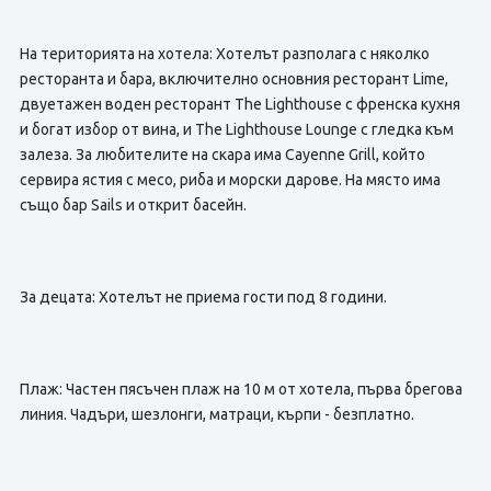
На територията на хотела: Хотелът разполага с няколко
ресторанта и бара, включително основния ресторант Lime,
двуетажен воден ресторант The Lighthouse с френска кухня
и богат избор от вина, и The Lighthouse Lounge с гледка към
залеза. За любителите на скара има Cayenne Grill, който
сервира ястия с месо, риба и морски дарове. На място има
също бар Sails и открит басейн.
За децата: Хотелът не приема гости под 8 години.
Плаж: Частен пясъчен плаж на 10 м от хотела, първа брегова
линия. Чадъри, шезлонги, матраци, кърпи - безплатно.