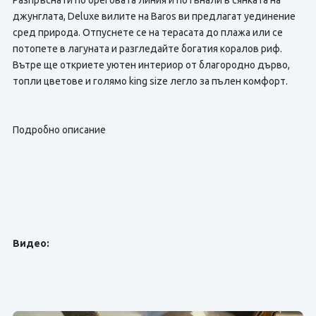
Разпръснати по бреговата линия и потънали в сянката на
джунглата, Deluxe вилите на Baros ви предлагат уединение
сред природа. Отпуснете се на терасата до плажа или се
потопете в лагуната и разгледайте богатия коралов риф.
Вътре ще откриете уютен интериор от благородно дърво,
топли цветове и голямо king size легло за пълен комфорт.
Подробно описание
Видео: