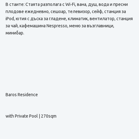
В стаите: Стаята разполага с Wi-Fi, вана, душ, вода и пресни
плодове ежедневно, сешоар, телевизор, сейф, станция за
iPod, ютия с дъска за гладене, климатик, вентилатор, станция
за чай, кафемашина Nespresso, меню за възглавници,
минибар.
Baros Residence
with Private Pool | 270sqm