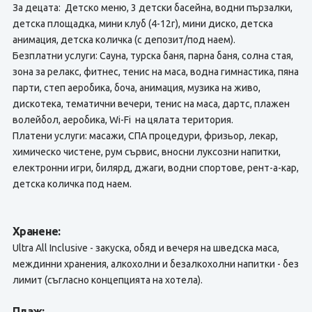
За децата: Детско меню, 3 детски басейна, водни пързалки,
детска площадка, мини клуб (4-12г), мини диско, детска
анимация, детска количка (с депозит/под наем).
Безплатни услуги: Сауна, турска баня, парна баня, солна стая,
зона за релакс, фитнес, тенис на маса, водна гимнастика, пяна
парти, степ аеробика, боча, анимация, музика на живо,
дискотека, тематични вечери, тенис на маса, дартс, плажен
волейбол, аеробика, Wi-Fi на цялата територия.
Платени услуги: масажи, СПА процедури, фризьор, лекар,
химическо чистене, рум сървис, вносни луксозни напитки,
електронни игри, билярд, джаги, водни спортове, рент-а-кар,
детска количка под наем.
Хранене:
Ultra All Inclusive - закуска, обяд и вечеря на шведска маса,
междинни хранения, алкохолни и безалкохолни напитки - без
лимит (съгласно концепцията на хотела).
Плаж: