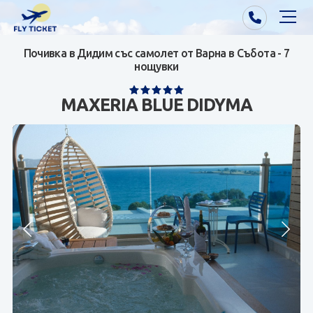
Почивка в Дидим със самолет от Варна в Събота - 7
Почивки от Варна
нощувки
Екзотика
MAXERIA BLUE DIDYMA
Почивки от София/Пловдив/Бургас
Самолетни билети
Визи
Контакти
За нас