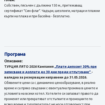
Собствен, пясъчен с дължина 150 м., притежаващ
сертификат "Син флаг". Чадъри, шезлонги, матраци и плажни
кърпи на плажа и при басейна - безплатно.
Програма
Описание:
ТУРЦИЯ ЛЯТО 2026 Кампания
„Плати депозит 30% при
записване и доплати до 30 дни преди отпътуване“
-
валидна за резервации направени до 31.05.2026.
Обявените цени са с динамично ценообразуване, в реално
време и са пряко свързани с евентуална промяна в цените и
условията на всеки хотел. Хотелите си запазват правото да
променят или прекратяват отстъпките и промоциите по
всяко време и туроператорът не носи отговорност при