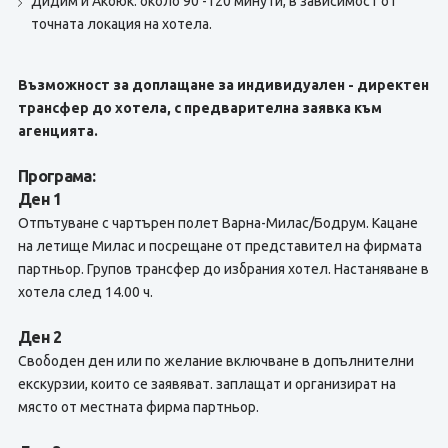
Дидим и Акбюк: около 90 -120 минути, в зависимост от
точната локация на хотела.
Възможност за доплащане за индивидуален - директен
трансфер до хотела, с предварителна заявка към
агенцията.
Програма:
Ден 1
Отпътуване с чартърен полет Варна-Милас/Бодрум. Кацане
на летище Милас и посрещане от представител на фирмата
партньор. Групов трансфер до избрания хотел. Настаняване в
хотела след 14.00 ч.
Ден 2
Свободен ден или по желание включване в допълнителни
екскурзии, които се заявяват. заплащат и организират на
място от местната фирма партньор.