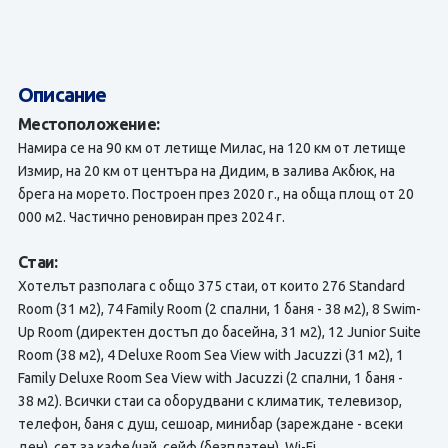
Описание
Местоположение:
Намира се на 90 км от летище Милас, на 120 км от летище
Измир, на 20 км от центъра на Дидим, в залива Акбюк, на
брега на морето. Построен през 2020 г., на обща площ от 20
000 м2. Частично реновиран през 2024 г.
Стаи:
Хотелът разполага с общо 375 стаи, от които 276 Standard
Room (31 м2), 74 Family Room (2 спални, 1 баня - 38 м2), 8 Swim-
Up Room (директен достъп до басейна, 31 м2), 12 Junior Suite
Room (38 м2), 4 Deluxe Room Sea View with Jacuzzi (31 м2), 1
Family Deluxe Room Sea View with Jacuzzi (2 спални, 1 баня -
38 м2). Всички стаи са оборудвани с климатик, телевизор,
телефон, баня с душ, сешоар, минибар (зареждане - всеки
ден), сет за кафе/чай, сейф (безплатен), Wi-Fi,