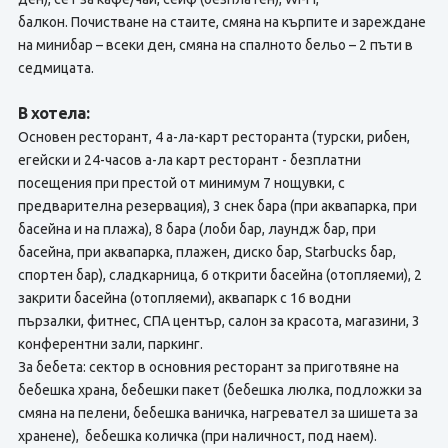
балкон. Почистване на стаите, смяна на кърпите и зареждане
на минибар – всеки ден, смяна на спалното бельо – 2 пъти в
седмицата.
В хотела:
Основен ресторант, 4 а-ла-карт ресторанта (турски, рибен,
егейски и 24-часов а-ла карт ресторант - безплатни
посещения при престой от минимум 7 нощувки, с
предварителна резервация), 3 снек бара (при аквапарка, при
басейна и на плажа), 8 бара (лоби бар, лаундж бар, при
басейна, при аквапарка, плажен, диско бар, Starbucks бар,
спортен бар), сладкарница, 6 открити басейна (отопляеми), 2
закрити басейна (отопляеми), аквапарк с 16 водни
пързалки, фитнес, СПА център, салон за красота, магазини, 3
конферентни зали, паркинг.
За бебета: сектор в основния ресторант за приготвяне на
бебешка храна, бебешки пакет (бебешка люлка, подложки за
смяна на пелени, бебешка ваничка, нагревател за шишета за
хранене), бебешка количка (при наличност, под наем).