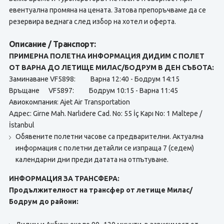
евентуална промяна на цената. Затова препоръчваме да се
резервира веднага след избор на хотел и оферта.
Описание / Транспорт:
ПРИМЕРНА ПОЛЕТНА ИНФОРМАЦИЯ ДИДИМ С ПОЛЕТ
ОТ ВАРНА ДО ЛЕТИЩЕ МИЛАС/БОДРУМ В ДЕН СЪБОТА:
Заминаване VF5898: Варна 12:40 - Бодрум 14:15
Връщане VF5897: Бодрум 10:15 - Варна 11:45
Авиокомпания: Ajet Air Transportation
Адрес: Girne Mah. Narlıdere Cad. No: 55 İç Kapı No: 1 Maltepe /
İstanbul
Обявените полетни часове са предварителни. Актуална
информация с полетни детайли се изпраща 7 (седем)
календарни дни преди датата на отпътуване.
ИНФОРМАЦИЯ ЗА ТРАНСФЕРА:
Продължителност на трансфер от летище Милас/
Бодрум до райони: