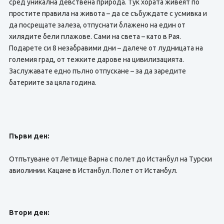
сред уникална девствена природа. Тук хората живеят по
простите правила на живота – да се събуждате с усмивка и
да посрещате залеза, отпуснати блажено на един от
хилядите бели плажове. Сами на света – като в Рая.
Подарете си 8 незабравими дни – далече от лудницата на
големия град, от тежките дарове на цивилизацията.
Заслужавате едно пълно отпускане – за да заредите
батериите за цяла година.
Първи ден:
Отпътуване от Летище Варна с полет до Истанбул на Турски
авиолинии. Кацане в Истанбул. Полет от Истанбул.
Втори ден: