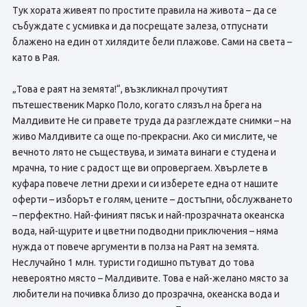
Тук хората живеят по простите правила на живота – да се
събуждате с усмивка и да посрещате залеза, отпуснати
блажено на един от хилядите бели плажове. Сами на света –
като в Рая.
„Това е раят на земята!“, възкликнал прочутият
пътешественик Марко Поло, когато слязъл на брега на
Малдивите Не си правете труда да разглеждате снимки – на
живо Малдивите са още по-прекрасни. Ако си мислите, че
вечното лято не съществува, и зимата винаги е студена и
мрачна, то ние с радост ще ви опровергаем. Хвърлете в
куфара повече летни дрехи и си изберете една от нашите
оферти – изборът е голям, цените – достъпни, обслужването
– перфектно. Най-финият пясък и най-прозрачната океанска
вода, най-щурите и цветни подводни приключения – няма
нужда от повече аргументи в полза на Раят на земята.
Неслучайно 1 млн. туристи годишно пътуват до това
невероятно място – Малдивите. Това е най-желано място за
любители на почивка близо до прозрачна, океанска вода и