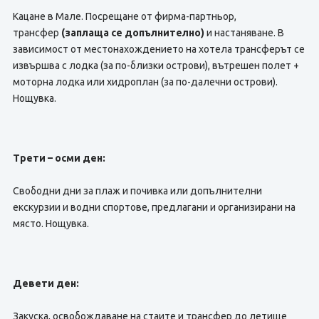
Кацане в Мале. Посрещане от фирма-партньор,
трансфер
(заплаща се допълнително)
и настаняване. В
зависимост от местонахождението на хотела трансферът се
извършва с лодка (за по-близки острови), вътрешен полет +
моторна лодка или хидроплан (за по-далечни острови).
Нощувка.
Трети – осми ден:
Свободни дни за плаж и почивка или допълнителни
екскурзии и водни спортове, предлагани и организирани на
място. Нощувка.
Девети ден:
Закуска, освобождаване на стаите и трансфер до летище