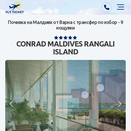
Почивка на Малдиви от Варна с трансфер по избор - 9
Почивки от Варна
нощувки
Екзотика
CONRAD MALDIVES RANGALI
ISLAND
Почивки от София/Пловдив/Бургас
Самолетни билети
Визи
Контакти
За нас