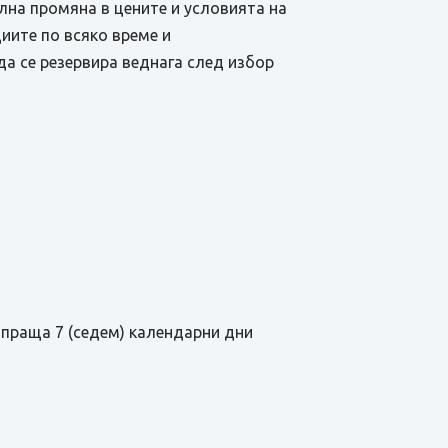
ална промяна в цените и условията на
иите по всяко време и
да се резервира веднага след избор
зпраща 7 (седем) календарни дни