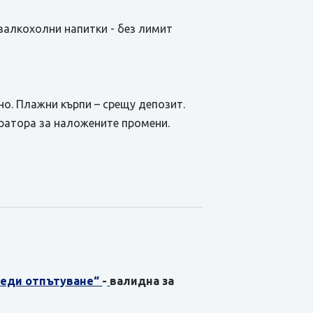
безалкохолни напитки - без лимит
но. Плажни кърпи – срещу депозит.
ратора за наложените промени.
преди отпътуване“
-
валидна за