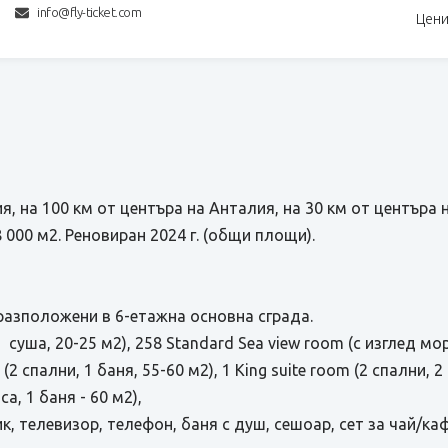
info@fly-ticket.com
Цени
, на 100 км от центъра на Анталия, на 30 км от центъра н
 000 м2. Реновиран 2024 г. (общи площи).
разположени в 6-етажна основна сграда.
 суша, 20-25 м2), 258 Standard Sea view room (с изглед мор
 (2 спални, 1 баня, 55-60 м2), 1 King suite room (2 спални, 
а, 1 баня - 60 м2),
, телевизор, телефон, баня с душ, сешоар, сет за чай/ка