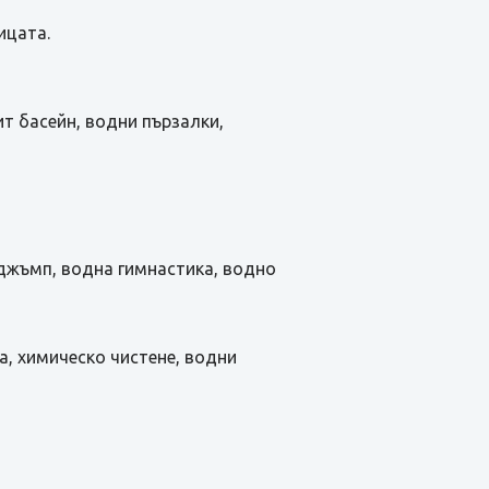
ицата.
ит басейн, водни пързалки,
о джъмп, водна гимнастика, водно
а, химическо чистене, водни