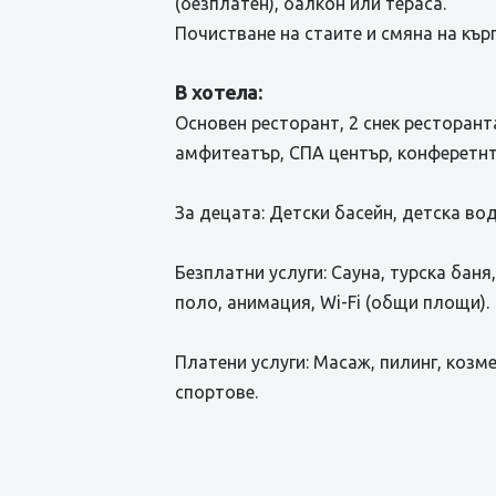
(безплатен), балкон или тераса.
Почистване на стаите и смяна на кърп
В хотела:
Основен ресторант, 2 снек ресторанта
амфитеатър, СПА център, конферетнт
За децата: Детски басейн, детска вод
Безплатни услуги: Сауна, турска баня
поло, анимация, Wi-Fi (общи площи).
Платени услуги: Масаж, пилинг, козм
спортове.