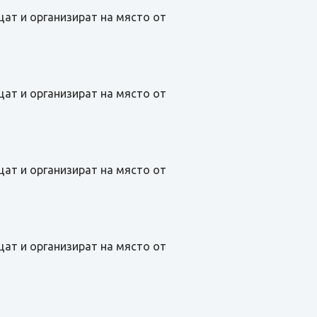
щат и организират на място от
щат и организират на място от
щат и организират на място от
щат и организират на място от