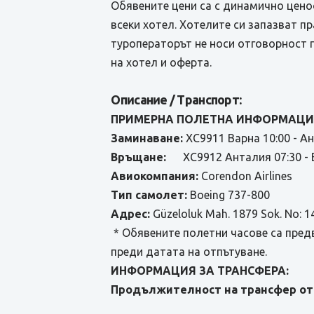
Обявените цени са с динамично ценоо
всеки хотел. Хотелите си запазват п
туроператорът не носи отговорност 
на хотел и оферта.
Описание / Транспорт:
ПРИМЕРНА ПОЛЕТНА ИНФОРМАЦИЯ
Заминаване:
XC9911 Варна 10:00 - А
Връщане:
XC9912 Анталия 07:30 - В
Авиокомпания:
Corendon Airlines
Тип самолет:
Boeing 737-800
Адрес:
Güzeloluk Mah. 1879 Sok. No: 1
* Обявените полетни часове са пред
преди датата на отпътуване.
ИНФОРМАЦИЯ ЗА ТРАНСФЕРА:
Продължителност на трансфер от