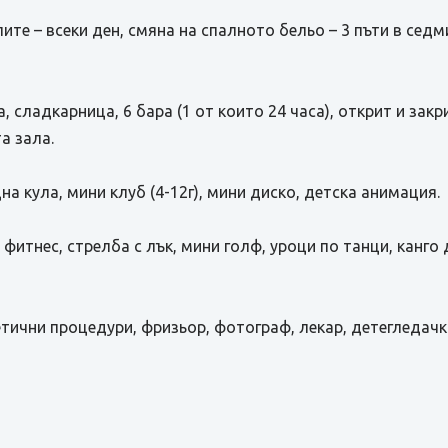
ите – всеки ден, смяна на спалното бельо – 3 пъти в седм
, сладкарница, 6 бара (1 от които 24 часа), открит и закр
а зала.
на кула, мини клуб (4-12г), мини диско, детска анимация.
, фитнес, стрелба с лък, мини голф, уроци по танци, канг
етични процедури, фризьор, фотограф, лекар, детегледачк