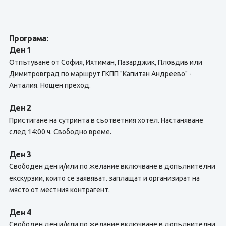
Програма:
Ден 1
Отпътуване от София, Ихтиман, Пазарджик, Пловдив или
Димитровград по маршрут ГКПП "Капитан Андреево" -
Анталия. Нощен преход.
Ден 2
Пристигане на сутринта в съответния хотел. Настаняване
след 14:00 ч. Свободно време.
Ден 3
Свободен ден и/или по желание включване в допълнителни
екскурзии, които се заявяват. заплащат и организират на
място от местния контрагент.
Ден 4
Свободен ден и/или по желание включване в допълнителни