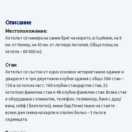
Описание
Местоположение:
Хотелът се намира на самия бряг на морето, в Гьойнюк, на 6
км. от Кемер, на 45 км. от летище Анталия. Обща площ на
хотела – 60 000 м2.
Стаи:
Хотелът се състои от едно основно четириетажно здание и
двадесет и три двуетажни клубни здания с общо 366 стаи –
136 в хотелска част, 160 клубни стандартни стаи, 22
хотелски фамилни стаи и 48 клубни фамилни стаи. Всяка стая
е оборудвана с климатик, телефон, телевизор, баня с душ/
вана, сейф ( безплатно), мини-бар.Почистване на стаите -
всеки ден смяна на кърпи и спално бельо – 3 пъти в
седмицата.