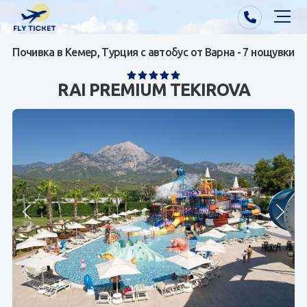
Почивка в Кемер, Турция с автобус от Варна - 7 нощувки
Почивки от Варна
RAI PREMIUM TEKIROVA
Екзотика
Почивки от София/Пловдив/Бургас
Самолетни билети
Визи
Контакти
За нас