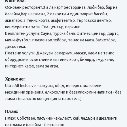
В хотела:
Основен ресторант,3 а ла карт ресторанта, лоби бар, бар на
басейна,бар на плажа, 2 открити и един закрит басейн,
аквапарк, 3 тенис корта, амфитеатър, търговски център,
конферентна зала, Спа-център, паркинг.
Безплатни услуги: Сауна, турска баня, фитнес център, дартс,
мини-футбол, плажен волейбол, тенис на маса, баскетбол,
дискотека.
Платени услуги: Джакузи, солариум, масаж, наем на тенис
оборудване, осветление за тенис корт, билярд, гмуркане,
интернет-кафе, зала за игра.
Хранене:
Ultra All Inclusive – закуска, обяд, вечеря с включени
междинни хранения, алкохолни и безалкохолни напитки - без
лимит (съгласно концепцията на хотела).
Плаж:
Плаж: Собствен, пясъчно-чакълест, кей, чадъри и шезлонги
на плажа и басейна - безплатно.