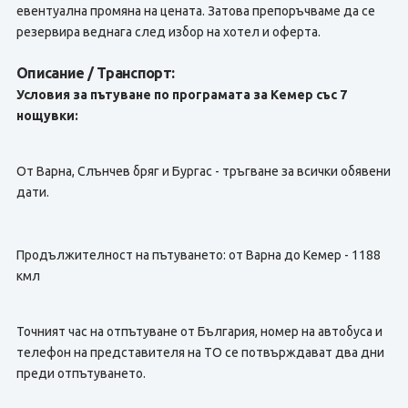
евентуална промяна на цената. Затова препоръчваме да се
резервира веднага след избор на хотел и оферта.
Описание / Транспорт:
Условия за пътуване по програмата за Кемер със 7
нощувки:
От Варна, Слънчев бряг и Бургас - тръгване за всички обявени
дати.
Продължителност на пътуването: от Варна до Кемер - 1188
кмл
Точният час на отпътуване от България, номер на автобуса и
телефон на представителя на TО се потвърждават два дни
преди отпътуването.