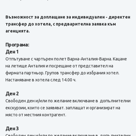
Възможност за доплащане за индивидуален - директен
трансфер до хотела, с предварителна заявка към
агенцията.
Програма:
Ден 1
Отпътуване с чартърен полет Варна-Анталия-Варна. Кацане
на летище Анталия и посрещане от представител на
фирмата партньор. Групов трансфер до избрания хотел.
Настаняване в хотела след 14.00 ч.
Ден 2
Свободен ден и/или по желание включване в допълнителни
екскурзии, които се заявяват. заплащат и организират на
място от местния контрагент.
Ден 3
Свободен ден и/или по желание включване в допълнителни