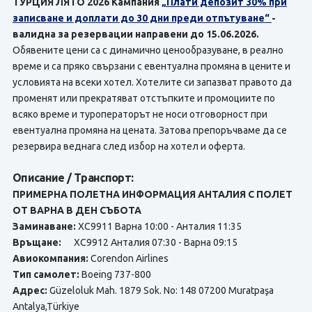
ТУРЦИЯ ЛЯТО 2026 Кампания
„Плати депозит 30% при
записване и доплати до 30 дни преди отпътуване“
-
валидна за резервации направени до 15.06.2026.
Обявените цени са с динамично ценообразуване, в реално
време и са пряко свързани с евентуална промяна в цените и
условията на всеки хотел. Хотелите си запазват правото да
променят или прекратяват отстъпките и промоциите по
всяко време и туроператорът не носи отговорност при
евентуална промяна на цената. Затова препоръчваме да се
резервира веднага след избор на хотел и оферта.
Описание / Транспорт:
ПРИМЕРНА ПОЛЕТНА ИНФОРМАЦИЯ АНТАЛИЯ С ПОЛЕТ
ОТ ВАРНА В ДЕН СЪБОТА
Заминаване:
XC9911 Варна 10:00 - Анталия 11:35
Връщане:
XC9912 Анталия 07:30 - Варна 09:15
Авиокомпания:
Corendon Airlines
Тип самолет:
Boeing 737-800
Адрес:
Güzeloluk Mah. 1879 Sok. No: 148 07200 Muratpaşa
Antalya,Türkiye