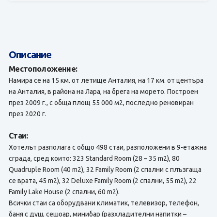
Описание
Местоположение:
Намира се на 15 км. от летище Анталия, на 17 км. от центъра
на Анталия, в района на Лара, на брега на морето. Построен
през 2009 г., с обща площ 55 000 м2, последно реновиран
през 2020 г.
Стаи:
Хотелът разполага с общо 498 стаи, разположени в 9-етажна
сграда, сред които: 323 Standard Room (28 – 35 m2), 80
Quadruple Room (40 m2), 32 Family Room (2 спални с плъзгаща
се врата, 45 m2), 32 Deluxe Family Room (2 спални, 55 m2), 22
Family Lake House (2 спални, 60 m2).
Всички стаи са оборудвани климатик, телевизор, телефон,
баня с душ, сешоар, минибар (разхладителни напитки –