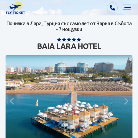
Почивка в Лара, Турция със самолет от Варна в Събота
Почивки от Варна
- 7 нощувки
Екзотика
BAIA LARA HOTEL
Почивки от София/Пловдив/Бургас
Самолетни билети
Визи
Контакти
За нас