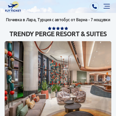
Почивка в Лара, Турция с автобус от Варна - 7 нощувки
Почивки от Варна
TRENDY PERGE RESORT & SUITES
Екзотика
Почивки от София/Пловдив/Бургас
Самолетни билети
Визи
Контакти
За нас