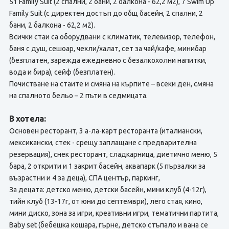
51 Family Suit (2 спални, 2 бани, 2 балкона - 62,2 м2), 7 Swim Up
Family Suit (с директен достъп до общ басейн, 2 спални, 2
бани, 2 балкона - 62,2 м2).
Всички стаи са оборудвани с климатик, телевизор, телефон,
баня с душ, сешоар, чехли/халат, сет за чай/кафе, минибар
(безплатен, зарежда ежедневно с безалкохолни напитки,
вода и бира), сейф (безплатен).
Почистване на стаите и смяна на кърпите – всеки ден, смяна
на спалното бельо – 2 пъти в седмицата.
В хотела:
Основен ресторант, 3 а-ла-карт ресторанта (италиански,
мексикански, стек - срещу заплащане с предварителна
резервация), снек ресторант, сладкарница, диетично меню, 5
бара, 2 открити и 1 закрит басейн, аквапарк (5 пързалки за
възрастни и 4 за деца), СПА център, паркинг,
За децата: детско меню, детски басейн, мини клуб (4-12г),
тийн клуб (13-17г, от юни до септември), лего стая, кино,
мини диско, зона за игри, креативни игри, тематични партита,
Baby set (бебешка кошара, гърне, детско стъпало и вана се