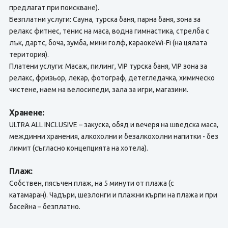
предлагат при поискване).
Безплатни услуги: Сауна, турска баня, парна баня, зона за
релакс фитнес, тенис на маса, водна гимнастика, стрелба с
лък, дартс, боча, зумба, мини голф, караокеWi-Fi (на цялата
територия).
Платени услуги: Масаж, пилинг, VIP турска баня, VIP зона за
релакс, фризьор, лекар, фотограф, детегледачка, химическо
чистене, наем на велосипеди, зала за игри, магазини.
Хранене:
ULTRA ALL INCLUSIVE – закуска, обяд и вечеря на шведска маса,
междинни хранения, алкохолни и безалкохолни напитки - без
лимит (съгласно концепцията на хотела).
Плаж:
Собствен, пясъчен плаж, на 5 минути от плажа (с
катамаран). Чадъри, шезлонги и плажни кърпи на плажа и при
басейна – безплатно.