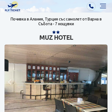
Почивка в Алания, Турция със самолет от Варна в
Почивки от Варна
Събота - 7 нощувки
Екзотика
MUZ HOTEL
Почивки от София/Пловдив/Бургас
Самолетни билети
Визи
Контакти
За нас