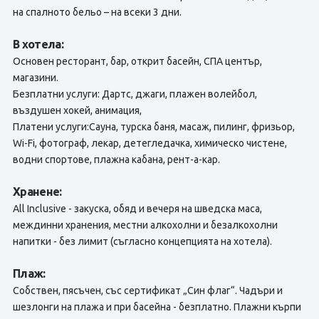
на спалното бельо – на всеки 3 дни.
В хотела:
Основен ресторант, бар, открит басейн, СПА център,
магазини.
Безплатни услуги: Дартс, джаги, плажен волейбол,
въздушен хокей, анимация,
Платени услуги:Сауна, турска баня, масаж, пилинг, фризьор,
Wi-Fi, фотограф, лекар, детегледачка, химическо чистене,
водни спортове, плажна кабана, рент-а-кар.
Хранене:
All Inclusive - закуска, обяд и вечеря на шведска маса,
междинни хранения, местни алкохолни и безалкохолни
напитки - без лимит (съгласно концепцията на хотела).
Плаж:
Собствен, пясъчен, със сертификат „Син флаг“. Чадъри и
шезлонги на плажа и при басейна - безплатно. Плажни кърпи