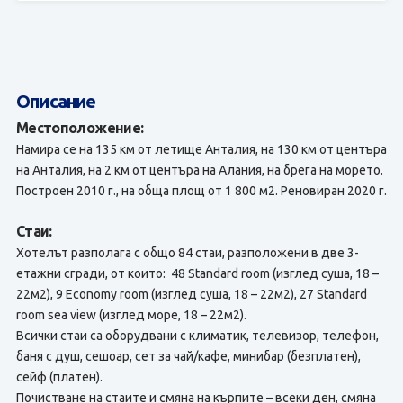
Описание
Местоположение:
Намира се на 135 км от летище Анталия, на 130 км от центъра
на Анталия, на 2 км от центъра на Алания, на брега на морето.
Построен 2010 г., на обща площ от 1 800 м2. Реновиран 2020 г.
Стаи:
Хотелът разполага с общо 84 стаи, разположени в две 3-
етажни сгради, от които: 48 Standard room (изглед суша, 18 –
22м2), 9 Economy room (изглед суша, 18 – 22м2), 27 Standard
room sea view (изглед море, 18 – 22м2).
Всички стаи са оборудвани с климатик, телевизор, телефон,
баня с душ, сешоар, сет за чай/кафе, минибар (безплатен),
сейф (платен).
Почистване на стаите и смяна на кърпите – всеки ден, смяна