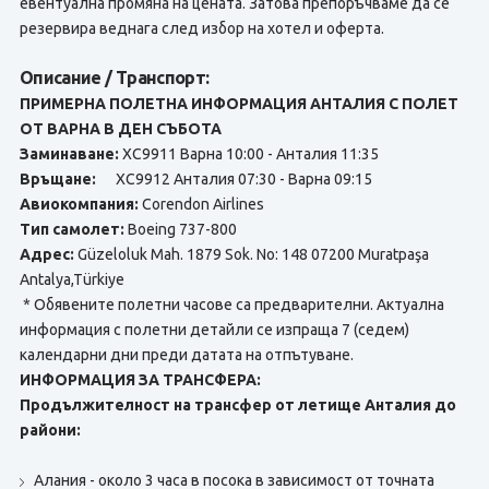
евентуална промяна на цената. Затова препоръчваме да се
резервира веднага след избор на хотел и оферта.
Описание / Транспорт:
ПРИМЕРНА ПОЛЕТНА ИНФОРМАЦИЯ АНТАЛИЯ С ПОЛЕТ
ОТ ВАРНА В ДЕН СЪБОТА
Заминаване:
XC9911 Варна 10:00 - Анталия 11:35
Връщане:
XC9912 Анталия 07:30 - Варна 09:15
Авиокомпания:
Corendon Airlines
Тип самолет:
Boeing 737-800
Адрес:
Güzeloluk Mah. 1879 Sok. No: 148 07200 Muratpaşa
Antalya,Türkiye
* Обявените полетни часове са предварителни. Актуална
информация с полетни детайли се изпраща 7 (седем)
календарни дни преди датата на отпътуване.
ИНФОРМАЦИЯ ЗА ТРАНСФЕРА:
Продължителност на трансфер от летище Анталия до
райони:
Алания - около 3 часа в посока в зависимост от точната