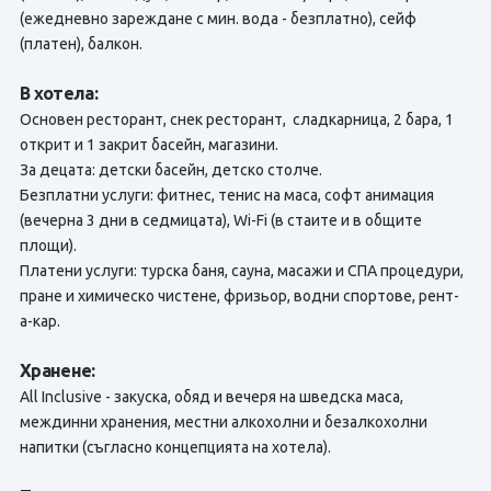
(ежедневно зареждане с мин. вода - безплатно), сейф
(платен), балкон.
В хотела:
Основен ресторант, снек ресторант, сладкарница, 2 бара, 1
открит и 1 закрит басейн, магазини.
За децата: детски басейн, детско столче.
Безплатни услуги: фитнес, тенис на маса, софт анимация
(вечерна 3 дни в седмицата), Wi-Fi (в стаите и в общите
площи).
Платени услуги: турска баня, сауна, масажи и СПА процедури,
пране и химическо чистене, фризьор, водни спортове, рент-
а-кар.
Хранене:
All Inclusive - закуска, обяд и вечеря на шведска маса,
междинни хранения, местни алкохолни и безалкохолни
напитки (съгласно концепцията на хотела).