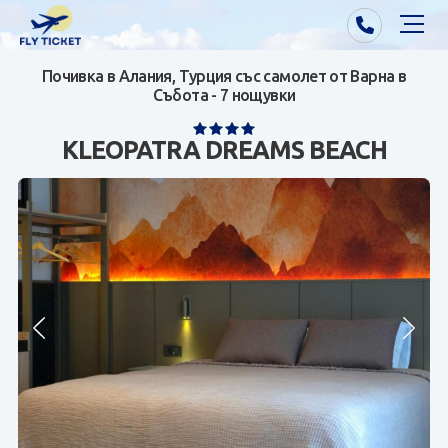
Почивка в Алания, Турция със самолет от Варна в
Почивки от Варна
Събота - 7 нощувки
Екзотика
KLEOPATRA DREAMS BEACH
Почивки от София/Пловдив/Бургас
Самолетни билети
Визи
Контакти
За нас