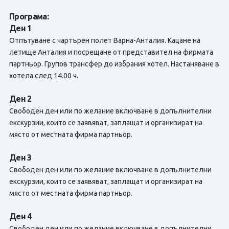
Програма:
Ден 1
Отпътуване с чартърен полет Варна-Анталия. Кацане на
летище Анталия и посрещане от представител на фирмата
партньор. Групов трансфер до избрания хотел. Настаняване в
хотела след 14.00 ч.
Ден 2
Свободен ден или по желание включване в допълнителни
екскурзии, които се заявяват, заплащат и организират на
място от местната фирма партньор.
Ден 3
Свободен ден или по желание включване в допълнителни
екскурзии, които се заявяват, заплащат и организират на
място от местната фирма партньор.
Ден 4
Свободен ден или по желание включване в допълнителни