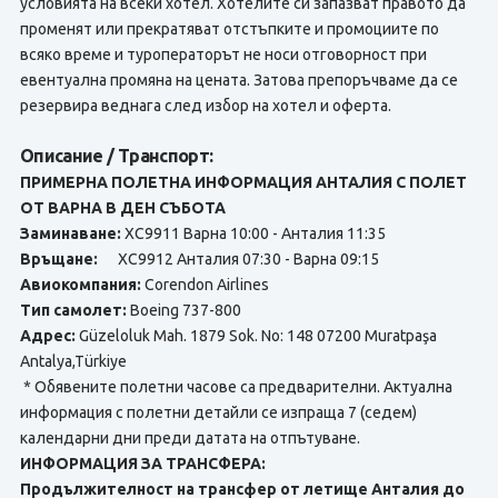
условията на всеки хотел. Хотелите си запазват правото да
променят или прекратяват отстъпките и промоциите по
всяко време и туроператорът не носи отговорност при
евентуална промяна на цената. Затова препоръчваме да се
резервира веднага след избор на хотел и оферта.
Описание / Транспорт:
ПРИМЕРНА ПОЛЕТНА ИНФОРМАЦИЯ АНТАЛИЯ С ПОЛЕТ
ОТ ВАРНА В ДЕН СЪБОТА
Заминаване:
XC9911 Варна 10:00 - Анталия 11:35
Връщане:
XC9912 Анталия 07:30 - Варна 09:15
Авиокомпания:
Corendon Airlines
Тип самолет:
Boeing 737-800
Адрес:
Güzeloluk Mah. 1879 Sok. No: 148 07200 Muratpaşa
Antalya,Türkiye
* Обявените полетни часове са предварителни. Актуална
информация с полетни детайли се изпраща 7 (седем)
календарни дни преди датата на отпътуване.
ИНФОРМАЦИЯ ЗА ТРАНСФЕРА:
Продължителност на трансфер от летище Анталия до