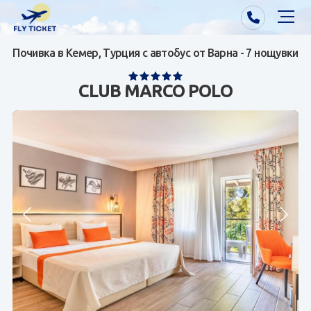
Почивка в Кемер, Турция с автобус от Варна - 7 нощувки
Почивки от Варна
CLUB MARCO POLO
Екзотика
Почивки от София/Пловдив/Бургас
Самолетни билети
Визи
Контакти
За нас