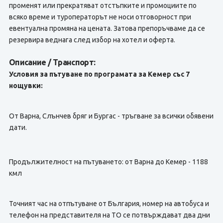
променят или прекратяват отстъпките и промоциите по
всяко време и туроператорът не носи отговорност при
евентуална промяна на цената. Затова препоръчваме да се
резервира веднага след избор на хотел и оферта.
Описание / Транспорт:
Условия за пътуване по програмата за Кемер със 7
нощувки:
От Варна, Слънчев бряг и Бургас - тръгване за всички обявени
дати.
Продължителност на пътуването: от Варна до Кемер - 1188
кмл
Точният час на отпътуване от България, номер на автобуса и
телефон на представителя на TО се потвърждават два дни