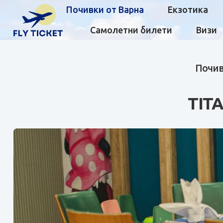
Почивки от Варна
Екзотика
Самолетни билети
Визи
Почив
TIT