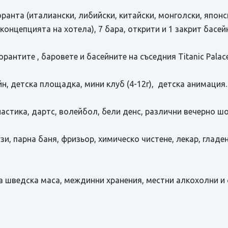
оранта (италиански, либийски, китайски, монголски, япон
онцепцията на хотела), 7 бара, открити и 1 закрит басейн
рантите , баровете и басейните на съседния Titanic Palace
йн, детска площадка, мини клуб (4-12г), детска анимация.
настика, дартс, волейбол, бели денс, различни вечерно шо
зи, парна баня, фризьор, химическо чистене, лекар, гладе
ря на шведска маса, междинни хранения, местни алкохолни 