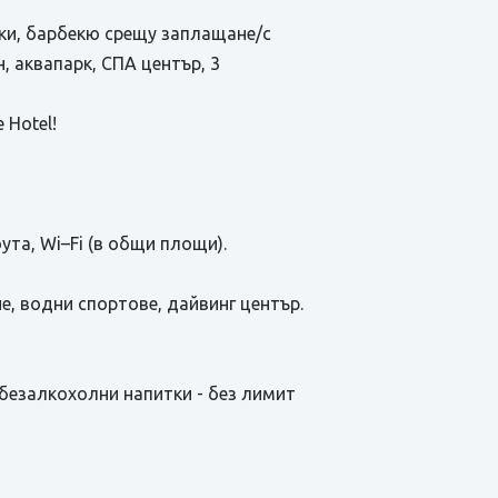
ски, барбекю срещу заплащане/с
, аквапарк, СПА център, 3
 Hotel!
ута, Wi–Fi (в общи площи).
не, водни спортове, дайвинг център.
и безалкохолни напитки - без лимит