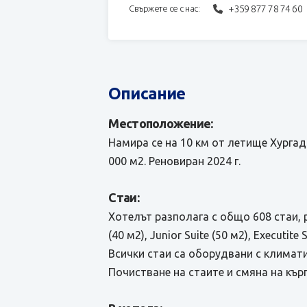
+359 877 78 74 60
Свържете се с нас:
Описание
Местоположение:
Намира се на 10 км от летище Хургада
000 м2. Реновиран 2024 г.
Стаи:
Хотелът разполага с общо 608 стаи, 
(40 м2), Junior Suite (50 м2), Executite S
Всички стаи са оборудвани с климатик
Почистване на стаите и смяна на кърп