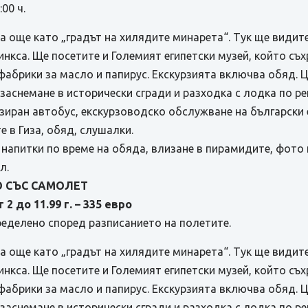
00 ч.
на още като „градът на хилядите минарета“. Тук ще видите
нкса. Ще посетите и Големият египетски музей, който съ
 фабрики за масло и папирус. Екскурзията включва обяд.
заснемане в исторически сгради и разходка с лодка по ре
зиран автобус, екскурзоводско обслужване на български е
е в Гиза, обяд, слушалки.
 напитки по време на обяда, влизане в пирамидите, фото 
л.
О СЪС САМОЛЕТ
2 до 11.99 г. – 335 евро
еделено според разписанието на полетите.
на още като „градът на хилядите минарета“. Тук ще видите
нкса. Ще посетите и Големият египетски музей, който съ
 фабрики за масло и папирус. Екскурзията включва обяд.
заснемане в исторически сгради и разходка с лодка по ре