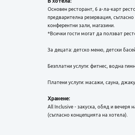
В хотела:
Основен ресторант, 6 а-ла-карт рест
предварителна резервация, съгласно к
конферентни зали, магазини.
*Всички гости могат да ползват ресто
За децата: детскo меню, детски басе
Безплатни услуги: фитнес, водна гим
Платени услуги: масажи, сауна, джаку
Хранене:
All Inclusive - закуска, обяд и вече
(съгласно концепцията на хотела).