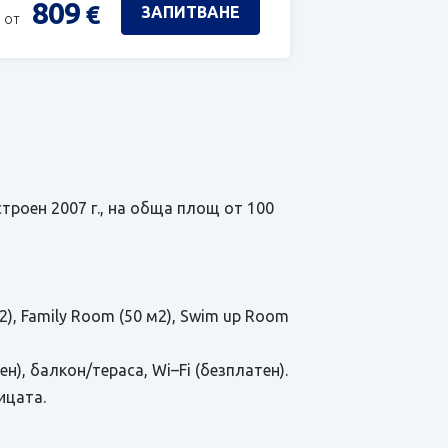
809
€
ЗАПИТВАНЕ
 от
строен 2007 г., на обща площ от 100
), Family Room (50 м2), Swim up Room
н), балкон/тераса, Wi–Fi (безплатен).
ицата.