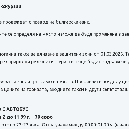
кскурзии:
е провеждат с превод на български език.
те се определя на място и може да бъде променена в за
ична такса за влизане в защитени зони от 01.03.2026. Та
рез природни резервати. Туристите ще бъдат задължени д
вяват и заплащат само на място. Посочените по-долу це
в цените на горивата, входните такси и други съпътстващ
 С АВТОБУС
2 до 11.99 г. – 70 евро
около 22-23 часа. Отпътуване между 00:00-01:30 ч. (в з