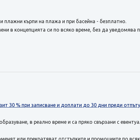
 и плажни кърпи на плажа и при басейна - безплатно.
ени в концепцията си по всяко време, без да уведомява 
зит 30 % при записване и доплати до 30 дни преди отпът
бразуване, в реално време и са пряко свързани с евенту
оменят или прекратяват отстъпките и промоциите по всяк