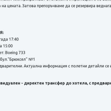
на цената. Затова препоръчваме да се резервира веднага
Я:
гада 17:40
а 15:00
т: Boeing 733
, бул."Брюксел" №1
дварителни. Актуална информация с полетни детайли се 
видуален - директен трансфер до хотела, с предвари