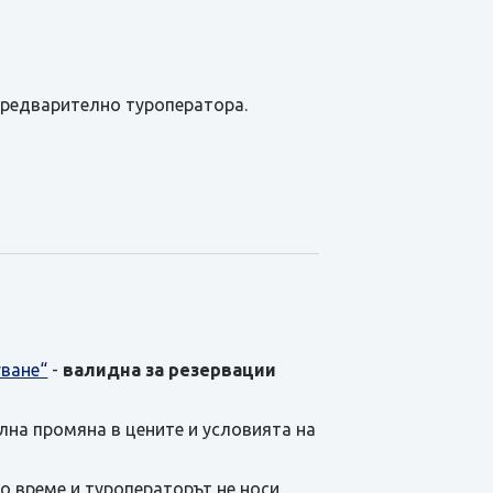
предварително туроператора.
уване“
-
валидна за резервации
ална промяна в цените и условията на
о време и туроператорът не носи