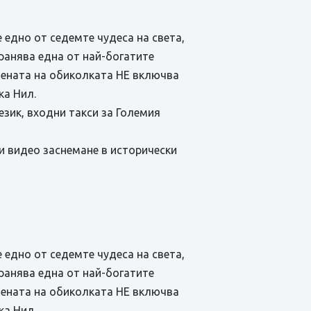
 едно от седемте чудеса на света,
хранява една от най-богатите
 Цената на обиколката НЕ включва
ка Нил.
зик, входни такси за Големия
и видео заснемане в исторически
 едно от седемте чудеса на света,
хранява една от най-богатите
 Цената на обиколката НЕ включва
ка Нил.