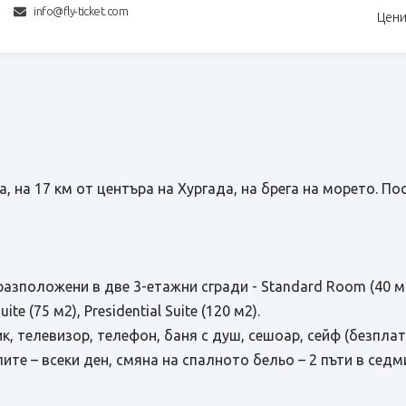
info@fly-ticket.com
Цени
, на 17 км от центъра на Хургада, на брега на морето. По
разположени в две 3-етажни сгради - Standard Room (40 м2
uite (75 м2), Presidential Suite (120 м2).
, телевизор, телефон, баня с душ, сешоар, сейф (безплате
ите – всеки ден, смяна на спалното бельо – 2 пъти в седм