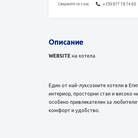
+359 877 78 74 60
Свържете се с нас:
Описание
WEBSITE
на хотела.
Един от най-луксозните хотели в Еги
интериор, просторни стаи и високо н
особено привлекателен за любителит
комфорт и удобство.