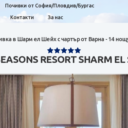
Почивки от София/Пловдив/Бургас
Контакти
За нас
вка в Шарм ел Шейх с чартър от Варна - 14 но
SEASONS RESORT SHARM EL 