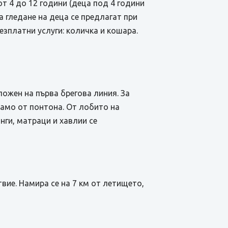
от 4 до 12 години (деца под 4 години
а гледане на деца се предлагат при
езплатни услуги: количка и кошара.
ожен на първа брегова линия. За
само от понтона. От лобито на
нги, матраци и хавлии се
вие. Намира се на 7 км от летището,