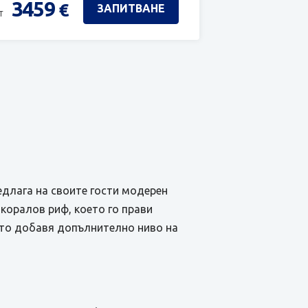
3459
€
ЗАПИТВАНЕ
т
едлага на своите гости модерен
 коралов риф, което го прави
ето добавя допълнително ниво на