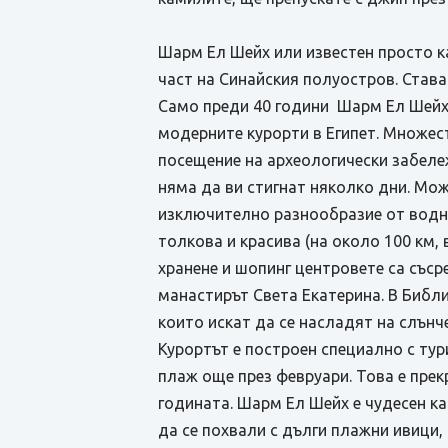
Шарм Ел Шейх или известен просто к
част на Синайския полуостров. Став
Само преди 40 години Шарм Ел Шейх е
модерните курорти в Египет. Множес
посещение на археологически забеле
няма да ви стигнат няколко дни. Мо
изключително разнообразие от водни
толкова и красива (на около 100 км,
хранене и шопинг центровете са съср
манастирът Света Екатерина. В Библи
които искат да се насладят на слънч
Курортът е построен специално с тур
плаж още през февруари. Това е прек
годината. Шарм Ел Шейх е чудесен ка
да се похвали с дълги плажни ивици