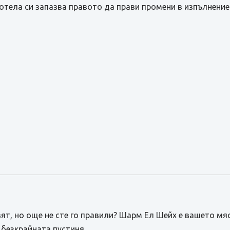
тела си запазва правото да прави промени в изпълнение
т, но още не сте го правили? Шарм Ел Шейх е вашето мяс
 безкрайната пустиня.