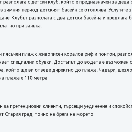
 разполага с детски клуб, който е предназначен за деца 
ез зимния период детският басейн се отоплява. Услугите з
не. Клубът разполага с два детски басейна и предлага б
платно при заявка.
 пясъчен плаж с живописен коралов риф и понтон, разпол
чват специални обувки. Достъпът до водата е възможен 
а, който ще ви отведе директно до плажа. Чадъри, шезло
а плажа е 110 метра.
н за претенциозни клиенти, търсещи уединение и спокойст
от Стария град, точно на брега на морето.