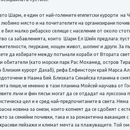
ато Шарм, е един от най-големите египетски курорти на 
а любимо място и на почитателите на организирани почив
 бил малко рибарско селище с население от около стотин
тво са забавленията, които Шарм Ел Шейх предлага: пуст
жителности, гмуркане, нощен живот, шопинг и други. За 
жете да избирате между потънали кораби от Втората свет
 обитатели (като морски парк Рас Мохамед, остров Тиран
 в близкия курорт Дахаб), рифа Елфинстоун край Марса А
едоточени в Наама Бей. Близката Синайска планина е смят
ята пише,че именно в тази планина Мойсей научава от Го
евите лъчи и фин пясък могат да се отдадат на луксозна 
истическа цел и е сред най-предпочитаните в света. Няма 
расна новина за онези, които копнеят да се сдобият с ест
кто за семейни почивки, така и за романтична ваканция 
, красиви пейзажи и климат мечта за плажуващите. Той ом