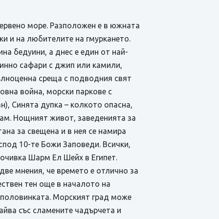
Червено море. Разположен е в южната
ки и на любителите на гмуркането.
а бедуини, а днес е един от най-
инно сафари с джип или камили,
пълноценна среща с подводния свят
овна война, морски паркове с
), Синята дупка – колкото опасна,
лам. Нощният живот, заведенията за
ана за свещена и в нея се намира
спод 10-те Божи Заповеди. Всички,
почивка Шарм Ел Шейх в Египет.
две мнения, че времето е отлично за
ествен тен още в началото на
с половинката. Морският град може
айва със сламените чадърчета и