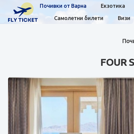
Почивки от Варна
Екзотика
Самолетни билети
Визи
Почи
FOUR 