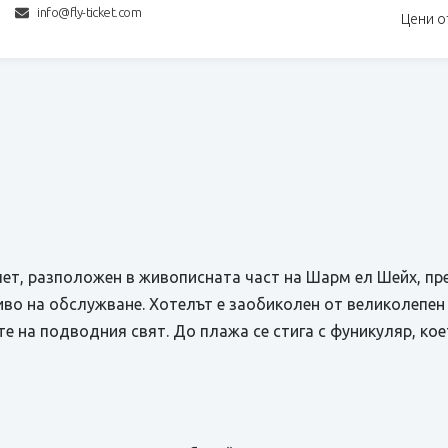
info@fly-ticket.com
Цени о
пет, разположен в живописната част на Шарм ел Шейх, пр
иво на обслужване. Хотелът е заобиколен от великолепен
е на подводния свят. До плажа се стига с фуникуляр, ко