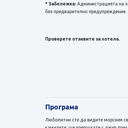
* Забележка:
Администрацията на хо
без предварително предупреждение.
Проверете отзивите за хотела.
Програма
Любопитни сте да видите морския свя
камилите, ще препускате с джип през