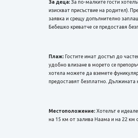
За деца:
За по-малките гости хотелът
изискват присъствие на родител). Пр
заявка и срещу допълнително заплаща
Бебешко креватче се предоставя без
Плаж:
Гостите имат достъп до частен
удобно влизане в морето се препоръ
хотела можете да вземете фуникуляр
предоставят безплатно. Дължината н
Местоположение:
Хотелът е идеале
на 15 км от залива Наама и на 22 км 