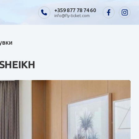
+359 877 78 74 60
info@fly-ticket.com
щувки
SHEIKH