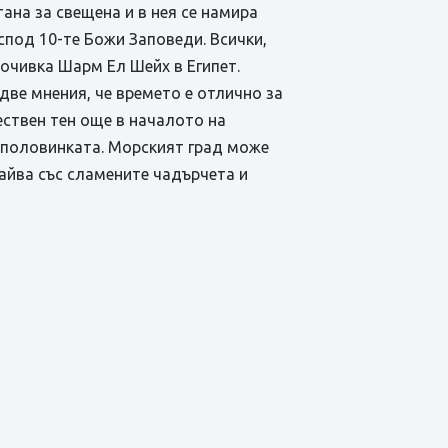
ана за свещена и в нея се намира
спод 10-те Божи Заповеди. Всички,
почивка Шарм Ел Шейх в Египет.
две мнения, че времето е отлично за
ествен тен още в началото на
с половинката. Морският град може
айва със сламените чадърчета и