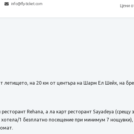
info@fly-ticket.com
Цени о
т летището, на 20 км от центъра на Шарм Ел Шейх, на бре
 ресторант Rehana, а ла карт ресторант Sayadeya (срещу
 хотела/1 безплатно посещение при минимум 7 нощувки), 
комат.