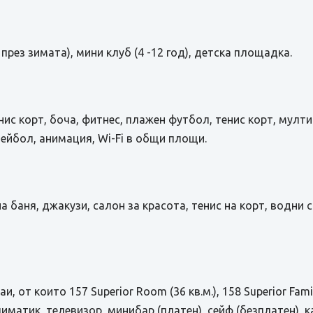
рез зимата), мини клуб (4 -12 год), детска площадка.
енис корт, боча, фитнес, плажен футбол, тенис корт, мул
ейбол, анимация, Wi-Fi в общи площи.
а баня, джакузи, салон за красота, тенис на корт, водни 
, от които 157 Superior Room (36 кв.м.), 158 Superior Family
лиматик, телевизор, минибар (платен), сейф (безплатен), к