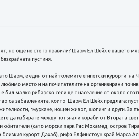
т, но още не сте го правили? Шарм Ел Шейх е вашето мяс
 безкрайната пустиня.
ато Шарм, е един от най-големите египетски курорти на 
а любимо място и на почитателите на организирани почив
 бил малко рибарско селище с население от около стотин
тво са забавленията, които Шарм Ел Шейх предлага: пуст
жителности, гмуркане, нощен живот, шопинг и други. За 
жете да избирате между потънали кораби от Втората свет
 обитатели (като морски парк Рас Мохамед, остров Тиран
 в близкия курорт Дахаб), рифа Елфинстоун край Марса А