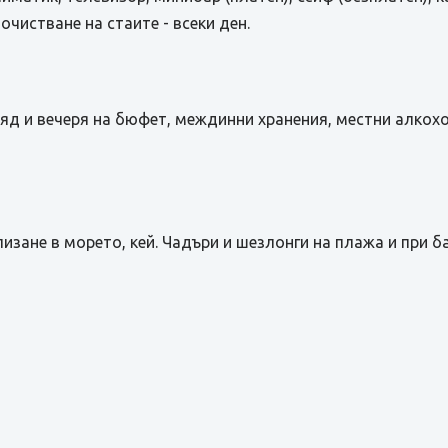
чистване на стаите - всеки ден.
, обяд и вечеря на бюфет, междинни хранения, местни алко
лизане в морето, кей. Чадъри и шезлонги на плажа и при б