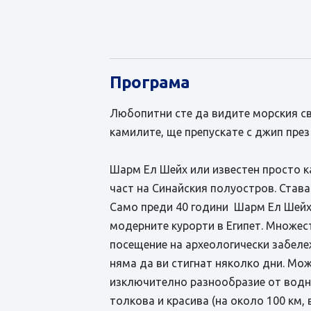
Програма
Любопитни сте да видите морския свя
камилите, ще препускате с джип през
Шарм Ел Шейх или известен просто к
част на Синайския полуостров. Став
Само преди 40 години Шарм Ел Шейх е
модерните курорти в Египет. Множес
посещение на археологически забеле
няма да ви стигнат няколко дни. Мо
изключително разнообразие от водни
толкова и красива (на около 100 км,