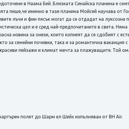
едоточени в Наама Бей. Близката Синайска планина е смят
ята пише,че именно в тази планина Мойсей научава от Го
евите лъчи и фин пясък могат да се отдадат на луксозна 
истическа цел и е сред най-предпочитаните в света. Няма 
расна новина за онези, които копнеят да се сдобият с ест
кто за семейни почивки, така и за романтична ваканция 
, красиви пейзажи и климат мечта за плажуващите. Той ом
чартърен полет до Шарм ел Шейх изпълняван от BH Air.