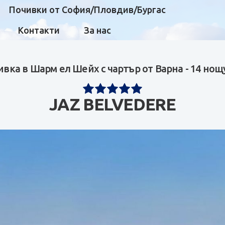
Почивки от София/Пловдив/Бургас
Контакти
За нас
вка в Шарм ел Шейх с чартър от Варна - 14 но
JAZ BELVEDERE