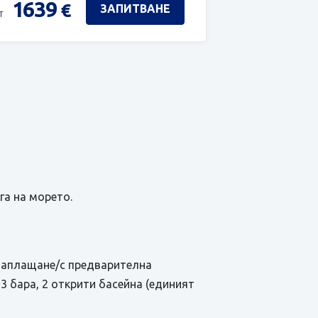
1639
€
ЗАПИТВАНЕ
т
га на морето.
 заплащане/с предварителна
3 бара, 2 открити басейна (единият