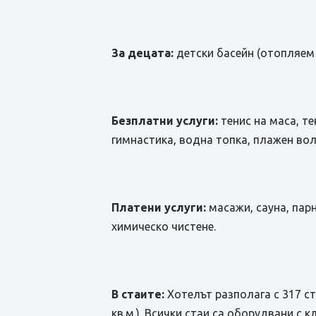
За децата:
детски басейн (отопляем п
Безплатни услуги:
тенис на маса, т
гимнастика, водна топка, плажен вол
Платени услуги:
масажи, сауна, парн
химическо чистене.
В стаите:
Хотелът разполага с 317 стаи
кв.м.). Всички стаи са оборудвани с к