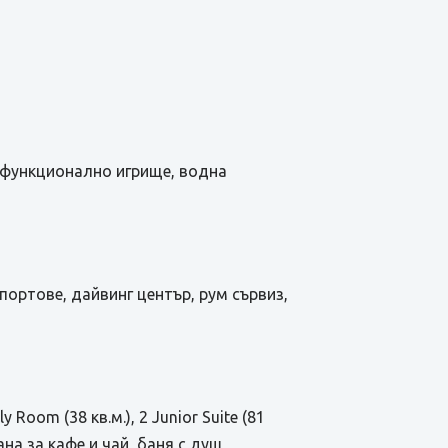
тифункционално игрище, водна
спортове, дайвинг център, рум сървиз,
 Room (38 кв.м.), 2 Junior Suite (81
ана за кафе и чай, баня с душ,