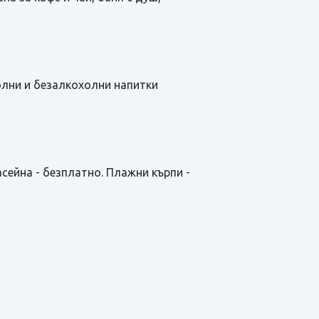
холни и безалкохолни напитки
асейна - безплатно. Плажни кърпи -