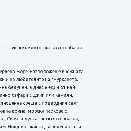
то. Тук ще видите света от гърба на
Червено море. Разположен е в южната
ки и на любителите на гмуркането.
а бедуини, а днес е един от най-
инно сафари с джип или камили,
пълноценна среща с подводния свят
овна война, морски паркове с
), Синята дупка – колкото опасна,
лам. Нощният живот, заведенията за