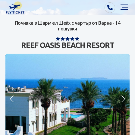
Почивка в Шарм ел Шейх с чартър от Варна - 14
Почивки от Варна
нощувки
Екзотика
REEF OASIS BEACH RESORT
Почивки от София/Пловдив/Бургас
Самолетни билети
Визи
Контакти
За нас