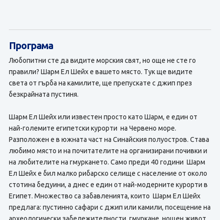
Програма
Любопитни сте да видите морския свят, но още не сте го
правили? Шарм Ел Шейх е вашето място. Тук ще видите
света от гърба на камилите, ще препускате с джип през
безкрайната пустиня.
Шарм Ел Шейх или известен просто като Шарм, е един от
най-големите египетски курорти на Червено море.
Разположен е в южната част на Синайския полуостров. Става
любимо място и на почитателите на организирани почивки и
на любителите на гмуркането. Само преди 40 години Шарм
Ел Шейх е бил малко рибарско селище с население от около
стотина бедуини, а днес е един от най-модерните курорти в
Египет. Множество са забавленията, които Шарм Ел Шейх
предлага: пустинно сафари с джип или камили, посещение на
археологически забележителности, гмуркане, нощен живот,