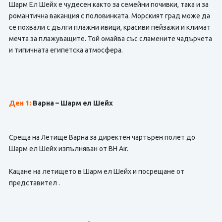
Шарм Ел Шейх е чудесен както за семейни почивки, така и за
романтична ваканция с половинката. Морският град може да
се похвали с дълги плажни ивици, красиви пейзажи и климат
мечта за плажуващите. Той омайва със сламените чадърчета
и типичната египетска атмосфера.
Ден 1:
Варна – Шарм ел Шейх
Среща на Летище Варна за директен чартърен полет до
Шарм ел Шейх изпълняван от BH Air.
Кацане на летището в Шарм ел Шейх и посрещане от
представител .