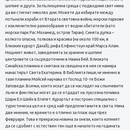
шопинг и други. За пълноценна среща с подводния свят няма
да ви стигнат няколко дни. Можете да избирате между
потънали кораби от Втората световна война, морски паркове
с изключително разнообразие от водни обитатели (като
морски парк Рас Мохамед, остров Тиран), Синята дупка –
колкото опасна, толкова и красива (на около 100 км, в
близкия курорт Дахаб), рифа Елфинстоун край Марса Алам.
Нощният живот, заведенията за хранене и шопинг
центровете са съсредоточени в Наама Бей. Близката
Синайска планина е смятана за свещена и в нея се намира
манастирът Света Екатерина. В Библията пише,че именно в
тази планина Мойсей научава от Господ 10-те Божи
Заповеди. Всички, които искат да се насладят на слънчевите
лъчи и фин пясък могат да се отдадат на луксозна почивка
Шарм Ел Шейх в Египет. Курортът е построен специално с
туристическа цел и е сред най-предпочитаните в света. Няма
две мнения, че времето е отлично за плаж още през
февруари. Това е прекрасна новина за онези, които копнеят
да се сдобият с естествен тен още в началото на годината.