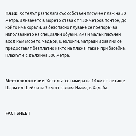
Плаж:
Хотелът разполага със собствен пясъчен плаж на 50
метра. Влизането в морето става от 150-метров понтон, до
който има корали. За безопасно плуване се препоръчва
използването на специални обувки. Има и малък пясъчен
вход към морето. Чадъри, шезлонги, матраци и хавлии се
предоставят безплатно както на плажа, така и при басейна.
Плажът е с дължина 500 метра.
Местоположение:
Хотелът се намира на 14 км от летище
Шарм ел-Шейх и на 7 км от залива Наама, в Хадаба.
FACTSHEET