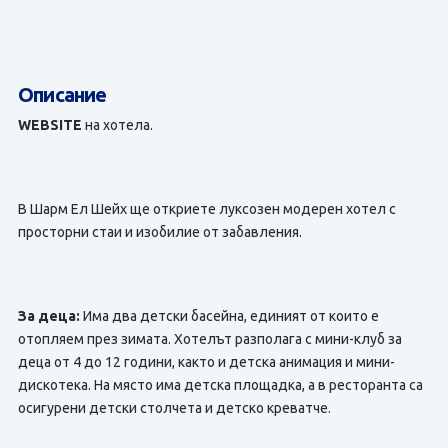
Описание
WEBSITE
на хотела.
В Шарм Ел Шейх ще откриете луксозен модерен хотел с
просторни стаи и изобилие от забавления.
За деца:
Има два детски басейна, единият от които е
отопляем през зимата. Хотелът разполага с мини-клуб за
деца от 4 до 12 години, както и детска анимация и мини-
дискотека. На място има детска площадка, а в ресторанта са
осигурени детски столчета и детско креватче.