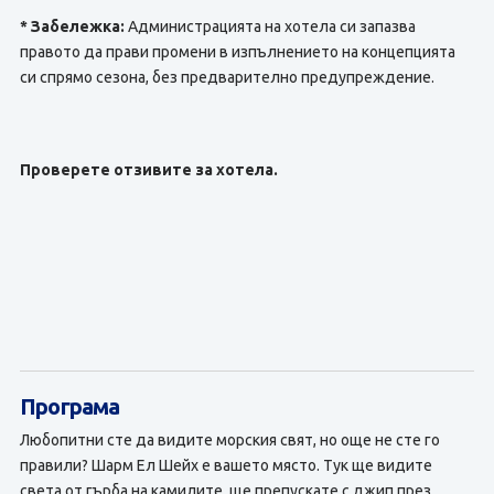
* Забележка:
Администрацията на хотела си запазва
правото да прави промени в изпълнението на концепцията
си спрямо сезона, без предварително предупреждение.
Проверете отзивите за хотела.
Програма
Любопитни сте да видите морския свят, но още не сте го
правили? Шарм Ел Шейх е вашето място. Тук ще видите
света от гърба на камилите, ще препускате с джип през