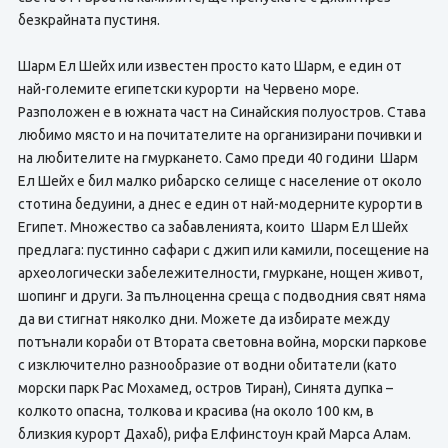
безкрайната пустиня.
Шарм Ел Шейх или известен просто като Шарм, е един от
най-големите египетски курорти на Червено море.
Разположен е в южната част на Синайския полуостров. Става
любимо място и на почитателите на организирани почивки и
на любителите на гмуркането. Само преди 40 години Шарм
Ел Шейх е бил малко рибарско селище с население от около
стотина бедуини, а днес е един от най-модерните курорти в
Египет. Множество са забавленията, които Шарм Ел Шейх
предлага: пустинно сафари с джип или камили, посещение на
археологически забележителности, гмуркане, нощен живот,
шопинг и други. За пълноценна среща с подводния свят няма
да ви стигнат няколко дни. Можете да избирате между
потънали кораби от Втората световна война, морски паркове
с изключително разнообразие от водни обитатели (като
морски парк Рас Мохамед, остров Тиран), Синята дупка –
колкото опасна, толкова и красива (на около 100 км, в
близкия курорт Дахаб), рифа Елфинстоун край Марса Алам.