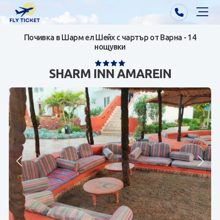
Почивка в Шарм ел Шейх с чартър от Варна - 14
Почивки от Варна
нощувки
Екзотика
SHARM INN AMAREIN
Почивки от София/Пловдив/Бургас
Самолетни билети
Визи
Контакти
За нас