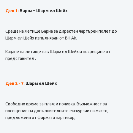
Ден 1:
Варна – Шарм ел Шейх
Среща на Летище Варна за директен чартърен полет до
Шарм ел Шейх изпълняван от BH Air.
Кацане на летището в Шарм ел Шейх и посрещане от
представител .
Ден 2 - 7
:
Шарм ел Шейх
Свободно време за плаж и почивка. Възможност за
посещение на допълнителните екскурзии на място,
предложени от фирмата партньор,