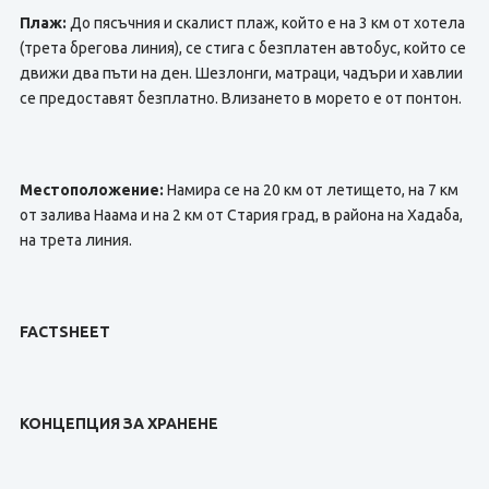
Плаж:
До пясъчния и скалист плаж, който е на 3 км от хотела
(трета брегова линия), се стига с безплатен автобус, който се
движи два пъти на ден. Шезлонги, матраци, чадъри и хавлии
се предоставят безплатно. Влизането в морето е от понтон.
Местоположение:
Намира се на 20 км от летището, на 7 км
от залива Наама и на 2 км от Стария град, в района на Хадаба,
на трета линия.
FACTSHEET
КОНЦЕПЦИЯ ЗА ХРАНЕНЕ