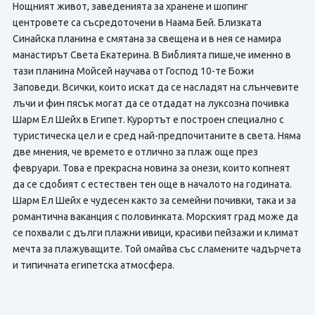
Нощният живот, заведенията за хранене и шопинг
центровете са съсредоточени в Наама Бей. Близката
Синайска планина е смятана за свещена и в нея се намира
манастирът Света Екатерина. В Библията пише,че именно в
тази планина Мойсей научава от Господ 10-те Божи
Заповеди. Всички, които искат да се насладят на слънчевите
лъчи и фин пясък могат да се отдадат на луксозна почивка
Шарм Ел Шейх в Египет. Курортът е построен специално с
туристическа цел и е сред най-предпочитаните в света. Няма
две мнения, че времето е отлично за плаж още през
февруари. Това е прекрасна новина за онези, които копнеят
да се сдобият с естествен тен още в началото на годината.
Шарм Ел Шейх е чудесен както за семейни почивки, така и за
романтична ваканция с половинката. Морският град може да
се похвали с дълги плажни ивици, красиви пейзажи и климат
мечта за плажуващите. Той омайва със сламените чадърчета
и типичната египетска атмосфера.