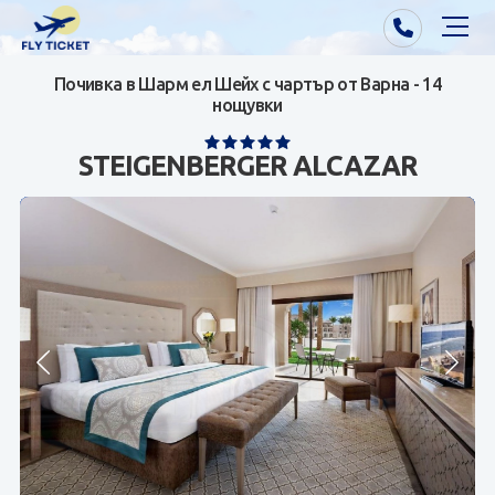
Почивка в Шарм ел Шейх с чартър от Варна - 14
Почивки от Варна
нощувки
Екзотика
STEIGENBERGER ALCAZAR
Почивки от София/Пловдив/Бургас
Самолетни билети
Визи
Контакти
За нас