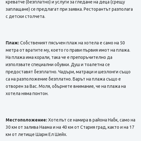
креватче (безплатно) и услуги за гледане на деца (срещу
заплащане) се предлагат при заявка. Ресторантът разполага
с детски столчета.
Плаж:
Собственият пясъчен плаж на хотела е само на 50
метра от вратите му, което го прави първия имот на плажа.
На плажа има корали, така че е препоръчително да
използвате специални обувки. Душ и тоалетна се
предоставят безплатно. Чадъри, матраци и шезлонги също
са на разположение безплатно. Барът на плажа също е
отворен за Вас. Моля, обърнете внимание, че на плажа на
хотела няма понтон.
Местоположение:
Хотелът се намира в района Набк, само на
30 км от залива Наама и на 40 км от Стария град, както и на 17
км от летище Шарм Ел Шейх.