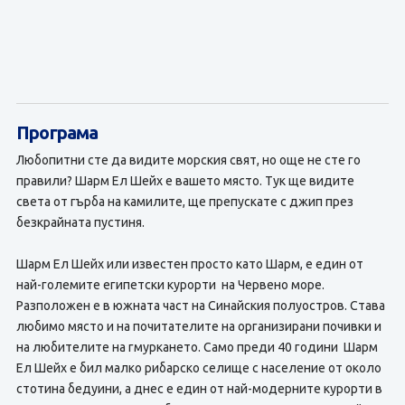
Програма
Любопитни сте да видите морския свят, но още не сте го
правили? Шарм Ел Шейх е вашето място. Тук ще видите
света от гърба на камилите, ще препускате с джип през
безкрайната пустиня.
Шарм Ел Шейх или известен просто като Шарм, е един от
най-големите египетски курорти на Червено море.
Разположен е в южната част на Синайския полуостров. Става
любимо място и на почитателите на организирани почивки и
на любителите на гмуркането. Само преди 40 години Шарм
Ел Шейх е бил малко рибарско селище с население от около
стотина бедуини, а днес е един от най-модерните курорти в