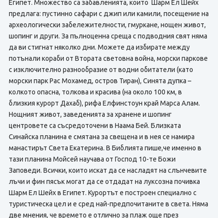
Египет. Множество са забавленията, които Шарм Ел Шейх
предлага: пустинно сафари с джип или камили, посещение на
археологически забележителности, гмуркане, нощен живот,
шопинг и други. За пълноценна среща с подводния свят няма
да ви стигнат няколко дни. Можете да избирате между
потънали кораби от Втората световна война, морски паркове
с изключително разнообразие от водни обитатели (като
морски парк Рас Мохамед, остров Тиран), Синята дупка –
колкото опасна, толкова и красива (на около 100 км, в
близкия курорт Дахаб), рифа Елфинстоун край Марса Алам.
Нощният живот, заведенията за хранене и шопинг
центровете са съсредоточени в Наама Бей. Близката
Синайска планина е смятана за свещена и в нея се намира
манастирът Света Екатерина. В Библията пише,че именно в
тази планина Мойсей научава от Господ 10-те Божи
Заповеди. Всички, които искат да се насладят на слънчевите
лъчи и фин пясък могат да се отдадат на луксозна почивка
Шарм Ел Шейх в Египет. Курортът е построен специално с
туристическа цел и е сред най-предпочитаните в света. Няма
две мнения, че времето е отлично за плаж още през