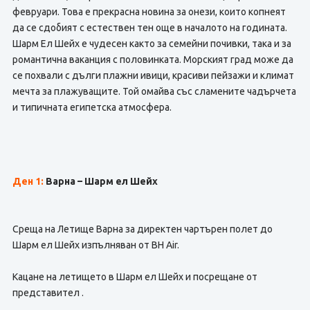
февруари. Това е прекрасна новина за онези, които копнеят
да се сдобият с естествен тен още в началото на годината.
Шарм Ел Шейх е чудесен както за семейни почивки, така и за
романтична ваканция с половинката. Морският град може да
се похвали с дълги плажни ивици, красиви пейзажи и климат
мечта за плажуващите. Той омайва със сламените чадърчета
и типичната египетска атмосфера.
Ден 1:
Варна – Шарм ел Шейх
Среща на Летище Варна за директен чартърен полет до
Шарм ел Шейх изпълняван от BH Air.
Кацане на летището в Шарм ел Шейх и посрещане от
представител .