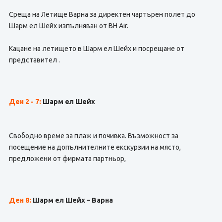
Среща на Летище Варна за директен чартърен полет до
Шарм ел Шейх изпълняван от BH Air.
Кацане на летището в Шарм ел Шейх и посрещане от
представител .
Ден 2 - 7
:
Шарм ел Шейх
Свободно време за плаж и почивка. Възможност за
посещение на допълнителните екскурзии на място,
предложени от фирмата партньор,
Ден 8:
Шарм ел Шейх – Варна