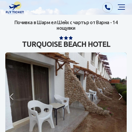
Почивка в Шарм ел Шейх с чартър от Варна - 14
Почивки от Варна
нощувки
Екзотика
TURQUOISE BEACH HOTEL
Почивки от София/Пловдив/Бургас
Самолетни билети
Визи
Контакти
За нас