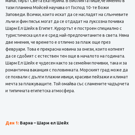
манастирът Света Екатерина. В Библията пише,че именно в
тази планина Мойсей научава от Господ 10-те Божи
Заповеди. Всички, които искат да се насладят на слънчевите
лъчи и фин пясък могат да се отдадат на луксозна почивка
Шарм Ел Шейх в Египет. Курортът е построен специално с
туристическа цел и е сред най-предпочитаните в света. Няма
две мнения, че времето е отлично за плаж още през
февруари. Това е прекрасна новина за онези, които копнеят
да се сдобият с естествен тен още в началото на годината.
Шарм Ел Шейх е чудесен както за семейни почивки, така и за
романтична ваканция с половинката. Морският град може да
се похвали с дълги плажни ивици, красиви пейзажи и климат
мечта за плажуващите. Той омайва със сламените чадърчета
и типичната египетска атмосфера.
Ден 1:
Варна – Шарм ел Шейх