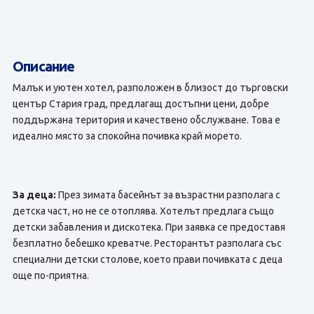
Описание
Малък и уютен хотел, разположен в близост до търговски
център Стария град, предлагащ достъпни цени, добре
поддържана територия и качествено обслужване. Това е
идеално място за спокойна почивка край морето.
За деца:
През зимата басейнът за възрастни разполага с
детска част, но не се отоплява. Хотелът предлага също
детски забавления и дискотека. При заявка се предоставя
безплатно бебешко креватче. Ресторантът разполага със
специални детски столове, което прави почивката с деца
още по-приятна.