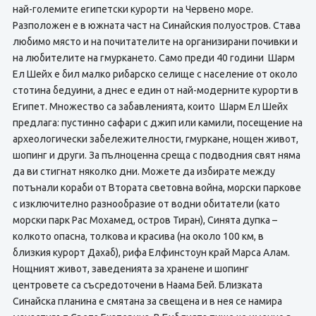
най-големите египетски курорти на Червено море.
Разположен е в южната част на Синайския полуостров. Става
любимо място и на почитателите на организирани почивки и
на любителите на гмуркането. Само преди 40 години Шарм
Ел Шейх е бил малко рибарско селище с население от около
стотина бедуини, а днес е един от най-модерните курорти в
Египет. Множество са забавленията, които Шарм Ел Шейх
предлага: пустинно сафари с джип или камили, посещение на
археологически забележителности, гмуркане, нощен живот,
шопинг и други. За пълноценна среща с подводния свят няма
да ви стигнат няколко дни. Можете да избирате между
потънали кораби от Втората световна война, морски паркове
с изключително разнообразие от водни обитатели (като
морски парк Рас Мохамед, остров Тиран), Синята дупка –
колкото опасна, толкова и красива (на около 100 км, в
близкия курорт Дахаб), рифа Елфинстоун край Марса Алам.
Нощният живот, заведенията за хранене и шопинг
центровете са съсредоточени в Наама Бей. Близката
Синайска планина е смятана за свещена и в нея се намира