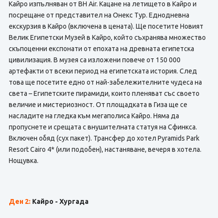
Кайро изпълняван от BH Air. Кацане на летището в Кайро и
посрещане от представител на Онекс Тур. Еднодневна
екскурзия в Кайро (включена в цената). Ще посетите Новият
Велик Египетски Музей в Кайро, който съхранява множество
скъпоценни експонати от епохата на древната египетска
цивилизация. В музея са изложени повече от 150 000
артефакти от всеки период на египетската история. След
това ще посетите едно от най-забележителните чудеса на
света – Египетските пирамиди, които пленяват със своето
величие и мистериозност. От площадката в Гиза ще се
насладите на гледка към мегаполиса Кайро. Няма да
пропуснете и срещата с внушителната статуя на Сфинкса.
Включен обяд (сух пакет). Трансфер до хотел Pyramids Park
Resort Cairo 4* (или подобен), настаняване, вечеря в хотела.
Нощувка.
Ден 2:
Кайро - Хургада