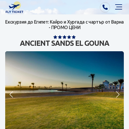
Екскурзия до Египет: Кайро и Хургада с чартър от Варна
Почивки от Варна
- ПРОМО ЦЕНИ
Екзотика
ANCIENT SANDS EL GOUNA
Почивки от София/Пловдив/Бургас
Самолетни билети
Визи
Контакти
За нас