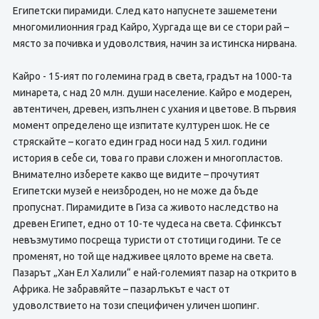
Египетски пирамиди. След като напуснете зашеметени
многомилионния град Кайро, Хургада ще ви се стори рай –
място за почивка и удоволствия, начин за истинска нирвана.
Кайро - 15-ият по големина град в света, градът на 1000-та
минарета, с над 20 млн. души население. Кайро е модерен,
автентичен, древен, изпълнен с ухания и цветове. В първия
момент определено ще изпитате културен шок. Не се
стряскайте – когато един град носи над 5 хил. години
история в себе си, това го прави сложен и многопластов.
Внимателно изберете какво ще видите – прочутият
Египетски музей е неизброден, но не може да бъде
пропуснат. Пирамидите в Гиза са живото наследство на
древен Египет, едно от 10-те чудеса на света. Сфинксът
невъзмутимо посреща туристи от стотици години. Те се
променят, но той ще надживее цялото време на света.
Пазарът „Хан Ел Халили“ е най-големият пазар на открито в
Африка. Не забравяйте – пазарлъкът е част от
удоволствието на този специфичен уличен шопинг.