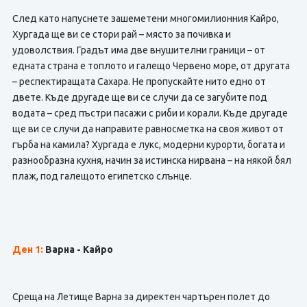
След като напуснете зашеметени многомилионния Кайро,
Хургада ще ви се стори рай – място за почивка и
удоволствия. Градът има две внушителни граници – от
едната страна е топлото и галещо Червено море, от другата
– респектиращата Сахара. Не пропускайте нито едно от
двете. Къде другаде ще ви се случи да се загубите под
водата – сред пъстри пасажи с риби и корали. Къде другаде
ще ви се случи да направите равносметка на своя живот от
гърба на камила? Хургада е лукс, модерни курорти, богата и
разнообразна кухня, начин за истинска нирвана – на някой бял
плаж, под галещото египетско слънце.
Ден 1:
Варна - Кайро
Среща на Летище Варна за директен чартърен полет до