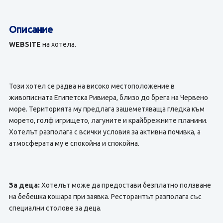
Описание
WEBSITE
на хотела.
Този хотел се радва на високо местоположение в
живописната Египетска Ривиера, близо до брега на Червено
море. Територията му предлага зашеметяваща гледка към
морето, голф игрището, лагуните и крайбрежните планини.
Хотелът разполага с всички условия за активна почивка, а
атмосферата му е спокойна и спокойна.
За деца:
Хотелът може да предостави безплатно ползване
на бебешка кошара при заявка. Ресторантът разполага със
специални столове за деца.