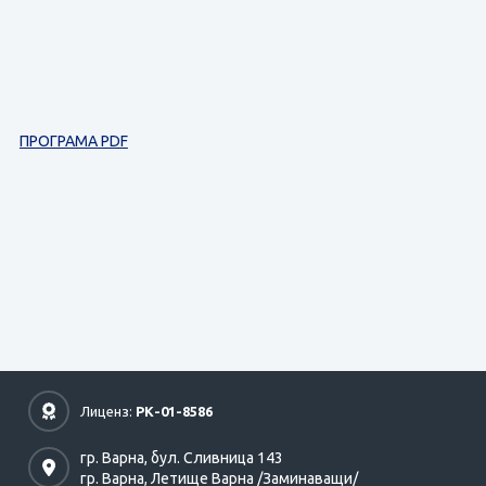
ПРОГРАМА PDF
Лиценз:
РК-01-8586
гр. Варна,
бул. Сливница 143
гр. Варна,
Летище Варна /Заминаващи/