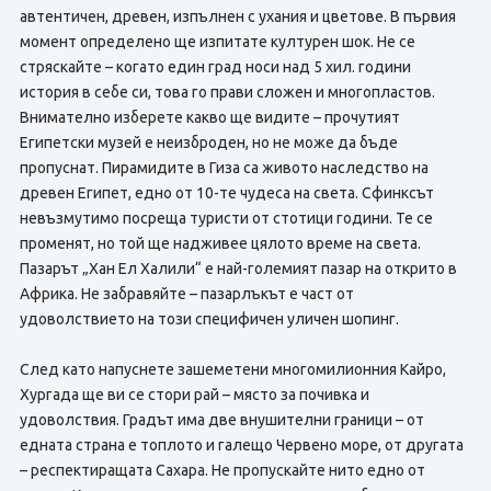
автентичен, древен, изпълнен с ухания и цветове. В първия
момент определено ще изпитате културен шок. Не се
стряскайте – когато един град носи над 5 хил. години
история в себе си, това го прави сложен и многопластов.
Внимателно изберете какво ще видите – прочутият
Египетски музей е неизброден, но не може да бъде
пропуснат. Пирамидите в Гиза са живото наследство на
древен Египет, едно от 10-те чудеса на света. Сфинксът
невъзмутимо посреща туристи от стотици години. Те се
променят, но той ще надживее цялото време на света.
Пазарът „Хан Ел Халили“ е най-големият пазар на открито в
Африка. Не забравяйте – пазарлъкът е част от
удоволствието на този специфичен уличен шопинг.
След като напуснете зашеметени многомилионния Кайро,
Хургада ще ви се стори рай – място за почивка и
удоволствия. Градът има две внушителни граници – от
едната страна е топлото и галещо Червено море, от другата
– респектиращата Сахара. Не пропускайте нито едно от