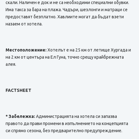
скали. Наличен е док и не са необходими специални обувки.
Има такса за бара на плажа. Чадъри, шезлонги и матраци се
предоставят безплатно. Хавлиите могат да бъдат взети
назаем от хотела.
Местоположение:
Хотелът е на 25 км от летище Хургада и
на 2 км от центъра на Ел Гуна, точно срещу крайбрежната
алея.
FACTSHEET
* Забележка:
Администрацията на хотела си запазва
правото да прави промени в изпълнението на концепцията
си спрямо сезона, без предварително предупреждение.