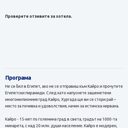
Проверете отзивите за хотела.
Програма
Не си бил в Египет, ако не се отправиш към Кайро и прочутите
Египетски пирамиди. След като напуснете зашеметени
многомилионния град Кайро, Хургада ще ви се стори рай –
място за почивка и удоволствия, начин за истинска нирвана.
Кайро - 15-ият по големина град в света, градът на 1000-та
минарета, с над 20 млн. души население. Кайро е модерен,