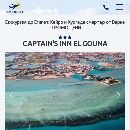
Екскурзия до Египет: Кайро и Хургада с чартър от Варна
Почивки от Варна
- ПРОМО ЦЕНИ
Екзотика
CAPTAIN'S INN EL GOUNA
Почивки от София/Пловдив/Бургас
Самолетни билети
Визи
Контакти
За нас