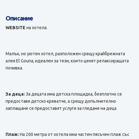
Описание
WEBSITE
на хотела.
Малък, но уютен хотел, разположен срещу крайбрежната
алея El Gouna, идеален за тези, които ценят релаксиращата
почивка.
За деца:
За децата има детска площадка, безплатно се
предоставя детско креватче, а срещу допълнително
заплащане се предоставят услуги за гледане на деца.
Плаж:
На 200 метра от хотела има частен пясъчен плаж със