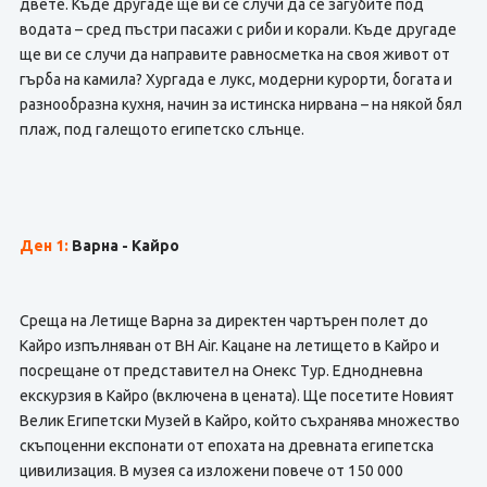
двете. Къде другаде ще ви се случи да се загубите под
водата – сред пъстри пасажи с риби и корали. Къде другаде
ще ви се случи да направите равносметка на своя живот от
гърба на камила? Хургада е лукс, модерни курорти, богата и
разнообразна кухня, начин за истинска нирвана – на някой бял
плаж, под галещото египетско слънце.
Ден 1:
Варна - Кайро
Среща на Летище Варна за директен чартърен полет до
Кайро изпълняван от BH Air. Кацане на летището в Кайро и
посрещане от представител на Онекс Тур. Еднодневна
екскурзия в Кайро (включена в цената). Ще посетите Новият
Велик Египетски Музей в Кайро, който съхранява множество
скъпоценни експонати от епохата на древната египетска
цивилизация. В музея са изложени повече от 150 000